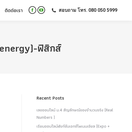
ติดต่อเรา
สอบถาม โทร. 080 050 5999
ติดต่อเรา
สอบถาม โทร. 080 050 5999
Facebook
YouTube
Facebook
YouTube
page
page
page
page
opens
opens
opens
opens
in
in
in
in
new
new
energy)-ฟิสิกส์
new
new
window
window
window
window
Recent Posts
เลขออนไลน์ ม.4 สัญลักษณ์ของจำนวนจริง (Real
Numbers )
เรียนออนไลน์ฟังก์ชันเอกซ์โพเนนเชียล (Expo +