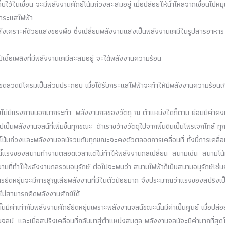
็บไว้ในเขื่อน จะมีพลังงานศักย์โน้มถ่วงสะสมอยู่ เมื่อปล่อยให้น้ำไหลจากเขื่อนไปหม
ตกระแสไฟฟ้า
ังเคราะห์ด้วยแสงของพืช ซึ่งเปลี่ยนพลังงานแสงเป็นพลังงานเคมีในรูปสารอาหาร
เชื้อเพลิงที่มีพลังงานเคมีสะสมอยู่ จะได้พลังงานความร้อน
มีขดลวดนิโครมเป็นส่วนประกอบ เมื่อได้รับกระแสไฟฟ้าจะทำให้มีพลังงานความร้อนเก
โดยไม่มีแรงภายนอกมากระทำ พลังงานกลของวัตถุ ณ ตำแหน่งใดก็ตาม ย่อมมีค่าคงเ
ป็นพลังงานจลน์ที่เพิ่มขึ้นทุกขณะ ถ้าเราขว้างวัตถุไปจากพื้นดินเป็นโพรเจกไทล์ ทุ
ย์โน้มถ่วงและพลังงานจลน์รวมกันทุกขณะจะคงตัวตลอดการเคลื่อนที่ ทั้งนี้การเคลื่อน
ที่นี้แรงของสนามทำงานตลอดเวลาแต่ไม่ทำให้พลังงานกลเปลี่ยน สนามเช่น สนามโน
สนามที่ทำให้พลังงานกลรวมอนุรักษ์ ต่อไปจะพบว่า สนามไฟฟ้าก็เป็นสนามอนุรักษ์เช่น
ยืดหยุ่นจะมีการสูญเสียพลังงานที่มีในตัวน้อยมาก จึงประมาณว่าแรงของสปริงเป
ะไม่สามารถคิดพลังงานศักย์ได้
ค่าเท่ากับพลังงานศักย์ยืดหยุ่นเพราะพลังงานจลน์ขณะนั้นมีค่าเป็นศูนย์ เมื่อปล่อ
ลน์ และเมื่อสปริงเคลื่อนที่กลับมาสู่ตำแหน่งสมดุล พลังงานจลน์จะมีค่ามากที่สุด