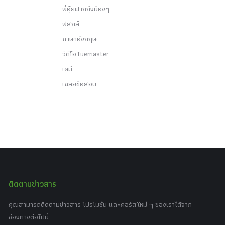
พี่อุ๋ยฝากถึงน้องๆ
ฟิสิกส์
ภาษาอังกฤษ
วีดีโอTuemaster
เคมี
เฉลยข้อสอบ
ติดตามข่าวสาร
คุณสามารถติดตามข่าวสาร โปรโมชั่น และคอร์สใหม่ ๆ ของเราได้จาก
ช่องทางต่อไปนี้