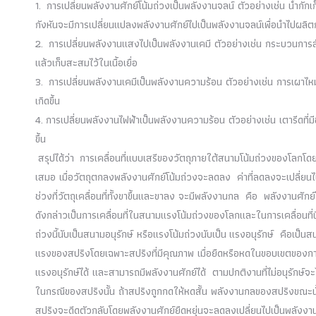
1.
การเปลี่ยนพลังงานศักย์โน้มถ่วงเป็นพลังงานจลน์ ตัวอย่างเช่น น้ำกักเก
กังหันจะมีการเปลี่ยนแปลงพลังงานศักย์ไปเป็นพลังงานจลน์เพื่อนำไปผลิ
2.
การเปลี่ยนพลังงานแสงไปเป็นพลังงานเคมี ตัวอย่างเช่น กระบวนการส
แล้วเก็บสะสมไว้ในเนื้อเยื่อ
3.
การเปลี่ยนพลังงานเคมีเป็นพลังงานความร้อน ตัวอย่างเช่น การเผาไหม้
เกิดขึ้น
4.
การเปลี่ยนพลังงานไฟฟ้าเป็นพลังงานความร้อน ตัวอย่างเช่น เตารีดที่
ขึ้น
สรุปได้ว่า การเคลื่อนที่แบบเสรีของวัตถุภายใต้สนามโน้มถ่วงของโลก
เสมอ เมื่อวัตถุตกลงพลังงานศักย์โน้มถ่วงจะลดลง ค่าที่ลดลงจะเปลี่ยนไปเ
ช่วงที่วัตถุเคลื่อนที่ทั้งขาขึ้นและขาลง จะมีพลังงานกล คือ พลังงานศัก
ดังกล่าวเป็นการเคลื่อนที่ในสนามแรงโน้มถ่วงของโลกและในการเคลื่อน
ถ่วงนี้นับเป็นสนามอนุรักษ์ หรือแรงโน้มถ่วงนับเป็น แรงอนุรักษ์ คือเป็น
แรงของสปริงโดยเฉพาะสปริงที่มีคุณภาพ เมื่อยืดหรือหดในขอบเขตของการ
แรงอนุรักษ์ได้ และสามารถมีพลังงานศักย์ได้ ตามปกติงานที่ไม่อนุรักษ์จ
ในกรณีของสปริงนั้น ถ้าสปริงถูกกดให้หดสั้น พลังงานกลของสปริงขณะนั้นมี
สปริงจะดีดตัวกลับโดยพลังงานศักย์ยืดหยุ่นจะลดลงเปลี่ยนไปเป็นพลังงานจ