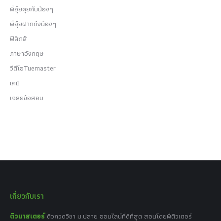
พี่อุ๋ยคุยกับน้องๆ
พี่อุ๋ยฝากถึงน้องๆ
ฟิสิกส์
ภาษาอังกฤษ
วีดีโอTuemaster
เคมี
เฉลยข้อสอบ
เกี่ยวกับเรา
ติวมาสเตอร์
ติวกวดวิชา ม.ปลาย ออนไลน์ที่ดีที่สุด สอนโดยพี่ติวเตอร์