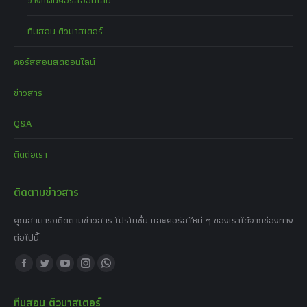
ทีมสอน ติวมาสเตอร์
คอร์สสอนสดออนไลน์
ข่าวสาร
Q&A
ติดต่อเรา
ติดตามข่าวสาร
คุณสามารถติดตามข่าวสาร โปรโมชั่น และคอร์สใหม่ ๆ ของเราได้จากช่องทาง
ต่อไปนี้
Find us on:
Facebook
Twitter
YouTube
Instagram
Whatsapp
page
page
page
page
page
ทีมสอน ติวมาสเตอร์
opens
opens
opens
opens
opens