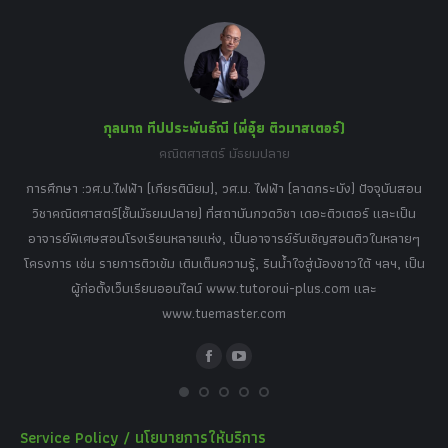
in
in
in
in
in
new
new
new
new
new
window
window
window
window
window
กุลนาถ ทีปประพันธ์ณี (พี่อุ๋ย ติวมาสเตอร์)
คณิตศาสตร์ มัธยมปลาย
อร์
tor
การศึกษา :วศ.บ.ไฟฟ้า (เกียรตินิยม), วศ.ม. ไฟฟ้า (ลาดกระบัง) ปัจจุบันสอน
วิ
เศษ
วิชาคณิตศาสตร์(ชั้นมัธยมปลาย) ที่สถาบันกวดวิชา เดอะติวเตอร์ และเป็น
วิช
,
อาจารย์พิเศษสอนโรงเรียนหลายแห่ง, เป็นอาจารย์รับเชิญสอนติวในหลายๆ
พิเ
ธานี
โครงการ เช่น รายการติวเข้ม เติมเต็มความรู้, รินน้ำใจสู่น้องชาวใต้ ฯลฯ, เป็น
ควา
ิบาย
ผู้ก่อตั้งเว็บเรียนออนไลน์ www.tutoroui-plus.com และ
ม.
แนน
www.tuemaster.com
ที่
Facebook
YouTube
Service Policy / นโยบายการให้บริการ