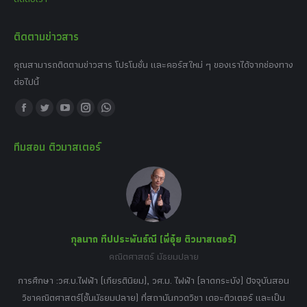
ติดตามข่าวสาร
คุณสามารถติดตามข่าวสาร โปรโมชั่น และคอร์สใหม่ ๆ ของเราได้จากช่องทาง
ต่อไปนี้
Find us on:
Facebook
Twitter
YouTube
Instagram
Whatsapp
page
page
page
page
page
ทีมสอน ติวมาสเตอร์
opens
opens
opens
opens
opens
in
in
in
in
in
new
new
new
new
new
window
window
window
window
window
กุลนาถ ทีปประพันธ์ณี (พี่อุ๋ย ติวมาสเตอร์)
คณิตศาสตร์ มัธยมปลาย
อร์
tor
การศึกษา :วศ.บ.ไฟฟ้า (เกียรตินิยม), วศ.ม. ไฟฟ้า (ลาดกระบัง) ปัจจุบันสอน
วิ
เศษ
วิชาคณิตศาสตร์(ชั้นมัธยมปลาย) ที่สถาบันกวดวิชา เดอะติวเตอร์ และเป็น
วิช