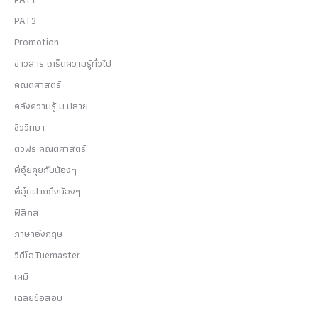
PAT3
Promotion
ข่าวสาร เกร็ดความรู้ทั่วไป
คณิตศาสตร์
คลังความรู้ ม.ปลาย
ชีววิทยา
ติวฟรี คณิตศาสตร์
พี่อุ๋ยคุยกับน้องๆ
พี่อุ๋ยฝากถึงน้องๆ
ฟิสิกส์
ภาษาอังกฤษ
วีดีโอTuemaster
เคมี
เฉลยข้อสอบ