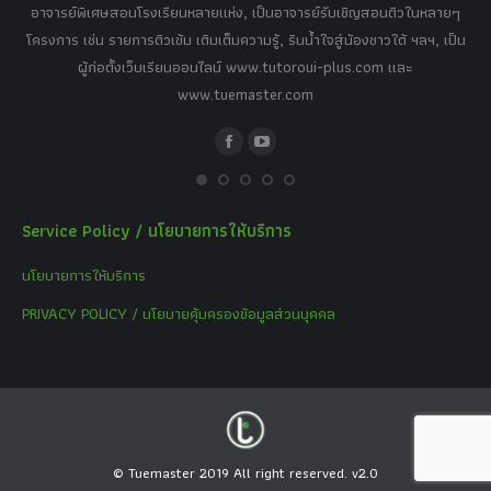
,
อาจารย์พิเศษสอนโรงเรียนหลายแห่ง, เป็นอาจารย์รับเชิญสอนติวในหลายๆ
พิเ
ธานี
โครงการ เช่น รายการติวเข้ม เติมเต็มความรู้, รินน้ำใจสู่น้องชาวใต้ ฯลฯ, เป็น
ควา
ิบาย
ผู้ก่อตั้งเว็บเรียนออนไลน์ www.tutoroui-plus.com และ
ม.
แนน
www.tuemaster.com
ที่
Facebook
YouTube
Service Policy / นโยบายการให้บริการ
นโยบายการให้บริการ
PRIVACY POLICY / นโยบายคุ้มครองข้อมูลส่วนบุคคล
© Tuemaster 2019 All right reserved. v2.0