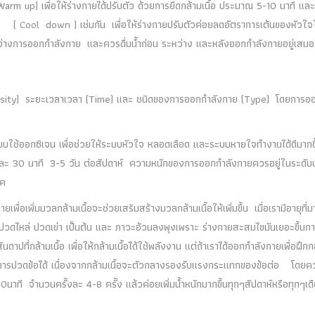
arm up) เพื่อให้ร่างกายได้ปรับตัว ด้วยการยืดกล้ามเนื้อ ประมาณ 5-10 นาที และ
ool down ) เช่นกัน เพื่อให้ร่างกายปรับตัวค่อยลดอัตราการเต้นของหัวใจใ
ว่างการออกกำลังกาย และควรดื่มน้ำก่อน ระหว่าง และหลังออกกำลังกายอยู่เสมอ
ntensity) ระยะเวลาเวลา (Time) และ ชนิดของการออกกำลังกาย (Type) โดยการอ
้ออกซิเจน เพื่อช่วยให้ระบบหัวใจ หลอดเลือด และระบบหายใจทำงานได้ดีมากข
วันละ 30 นาที 3-5 วัน ต่อสัปดาห์ ความหนักของการออกกำลังกายควรอยู่ในระดับ
ิค
เพิ่มมวลกล้ามเนื้อจะช่วยเสริมสร้างมวลกล้ามเนื้อให้เพิ่มขึ้น เมื่อเรามีอายุที่ม
 ปวดไหล่ ปวดเข่า เป็นต้น และ ภาวะอ้วนลงพุงเพราะ ร่างกายสะสมไขมันเยอะขึ้นก
กล้ามเนื้อ เพื่อให้กล้ามเนื้อได้ใช้พลังงาน แต่ถ้าเราได้ออกกำลังกายเพื่อฝึกก
ดอาการปวดข้อได้ เนื่องจากกล้ามเนื้อจะตัวกลางรองรับแรงกระแทกของข้อต่อ โดยค
นาที จำนวนครั้งละ 4-8 ครั้ง แล้วค่อยเพิ่มน้ำหนักมากขึ้นทุกๆสัปดาห์หรือทุกๆเด