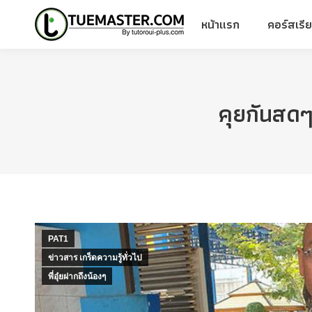
หน้าแรก
คอร์สเรี
หน้าแรก
คอร์สเรี
คุยกันสด
PAT1
ข่าวสาร เกร็ดความรู้ทั่วไป
พี่อุ๋ยฝากถึงน้องๆ