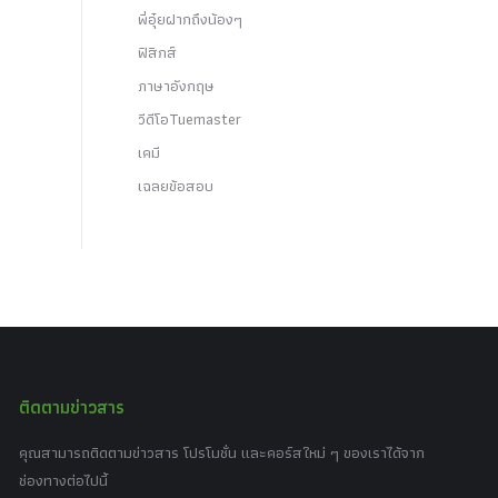
พี่อุ๋ยฝากถึงน้องๆ
ฟิสิกส์
ภาษาอังกฤษ
วีดีโอTuemaster
เคมี
เฉลยข้อสอบ
ติดตามข่าวสาร
คุณสามารถติดตามข่าวสาร โปรโมชั่น และคอร์สใหม่ ๆ ของเราได้จาก
ช่องทางต่อไปนี้