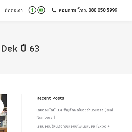
ติดต่อเรา
สอบถาม โทร. 080 050 5999
ติดต่อเรา
สอบถาม โทร. 080 050 5999
Facebook
YouTube
Facebook
YouTube
page
page
page
page
opens
opens
opens
opens
in
in
in
in
new
new
Dek ปี 63
new
new
window
window
window
window
Recent Posts
เลขออนไลน์ ม.4 สัญลักษณ์ของจำนวนจริง (Real
Numbers )
เรียนออนไลน์ฟังก์ชันเอกซ์โพเนนเชียล (Expo +