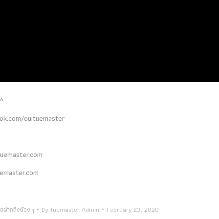
^^
book.com/ouituemaster
tuemaster.com
tuemaster.com
อุ๋ยฝากถึงน้องๆ
By
Tuemaster Admin
February 23, 2020