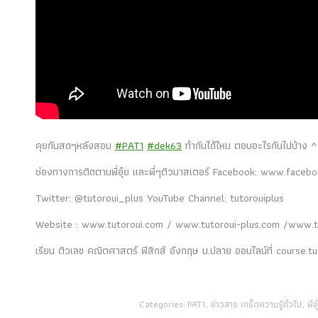
คุยกันสดๆหลังสอบ
#PAT1
#dek63
ทำกันได้ไหม ตอบอะไรกันไปบ้าง 
ช่องทางการติดตามพี่อุ๋ย และพี่ๆติวมาสเตอร์ Facebook: www.face
Twitter: @tutoroui_plus YouTube Channel: tutorouiplus
Website : www.tutoroui.com / www.tutoroui-plus.com /www.
เรียน ติวเลข คณิตศาสตร์ ฟิสิกส์ อังกฤษ ม.ปลาย ออนไลน์ที่ course.
Categories:
PAT1
,
ข่าวสาร เกร็ดความรู้ทั่วไป
,
พี่