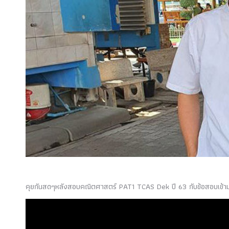
คุยกันสดๆหลังสอบคณิตศาสตร์ PAT1 TCAS Dek ปี 63 กับข้อสอบเข้า