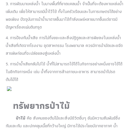
3.
การพัฒนาแหล่งน้ำ ในบางพื้นที่ที่ขาดแคลนน้ำ จำเป็นที่จะต้องหาแหล่งน้ำ
เพิ่มเติม เพื่อให้สามารถมีน้ำไว้ใช้ ทั้งในครัวเรือนและในการเกษตรได้อย่าง
พอเพียง ปัจจุบันการนำน้ำบาดาลขึ้นมาใช้กำลังแพร่หลายมากขึ้นแต่อาจมี
ปัญหาเรื่องแผ่นดินทรุด
4.
การป้องกันน้ำเสีย การไม่ทิ้งขยะและสิ่งปฎิกูลและสารพิษลงในแหล่งน้ำ
น้ำเสียที่เกิดจากโรงงาน อุตสาหกรรม โรงพยาบาล ควรมีการบำบัดและขจัด
สารพิษก่อนที่จะปล่อยลงสู่แหล่งน้ำ
5.
การนำน้ำเสียกลับไปใช้ น้ำที่ไม่สามารถใช้ได้ในกิจการอย่างหนึ่งอาจใช้ได้
ในอีกกิจการหนึ่ง เช่น น้ำทิ้งจากการล้างภาชนะอาหาร สามารถนำไปรด
ต้นไม้ได้
ทรัพยากรป่าไม้
ป่าไม้
คือ สังคมของต้นไม้และสิ่งมีชีวิตอื่นๆ อันมีความสัมพันธ์ซึ่ง
กันและกัน และปกคลุมเนื้อที่กว้างใหญ่ มีการใช้ประโยชน์จากอากาศ น้ำ