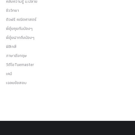
คลังความรู้ ม.ปลาย
ชีววิทยา
ติวฟรี คณิตศาสตร์
พี่อุ๋ยคุยกับน้องๆ
พี่อุ๋ยฝากถึงน้องๆ
ฟิสิกส์
ภาษาอังกฤษ
วีดีโอTuemaster
เคมี
เฉลยข้อสอบ