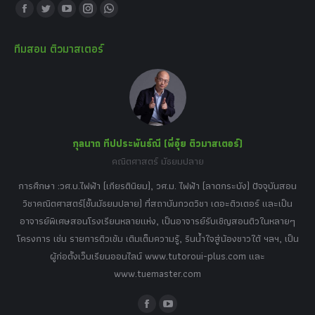
Find us on:
Facebook
Twitter
YouTube
Instagram
Whatsapp
page
page
page
page
page
ทีมสอน ติวมาสเตอร์
opens
opens
opens
opens
opens
in
in
in
in
in
new
new
new
new
new
window
window
window
window
window
กุลนาถ ทีปประพันธ์ณี (พี่อุ๋ย ติวมาสเตอร์)
คณิตศาสตร์ มัธยมปลาย
อร์
tor
การศึกษา :วศ.บ.ไฟฟ้า (เกียรตินิยม), วศ.ม. ไฟฟ้า (ลาดกระบัง) ปัจจุบันสอน
วิ
เศษ
วิชาคณิตศาสตร์(ชั้นมัธยมปลาย) ที่สถาบันกวดวิชา เดอะติวเตอร์ และเป็น
วิช
,
อาจารย์พิเศษสอนโรงเรียนหลายแห่ง, เป็นอาจารย์รับเชิญสอนติวในหลายๆ
พิเ
ธานี
โครงการ เช่น รายการติวเข้ม เติมเต็มความรู้, รินน้ำใจสู่น้องชาวใต้ ฯลฯ, เป็น
ควา
ิบาย
ผู้ก่อตั้งเว็บเรียนออนไลน์ www.tutoroui-plus.com และ
ม.
แนน
www.tuemaster.com
ที่
Facebook
YouTube