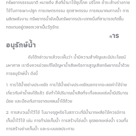
ทรัพยากรธรรมชาติ หมายถึง สิ่งที่นำมาใช้อุปโภค บริโภค ชำระล้างร่างกาย
ใช้ในการเพาะปลูก การเกษตรกรรม อุตสาหกรรม การคมนาคมทางน้ำ การ
ผลิตพลังงาน ทรัพยากรน้ำยังเป็นทรัพยากรประเภทหนึ่งที่สามารถเกิดขึ้น
ทดแทนอยู่ตลอดเวลาเป็นวัฎจักร
าร
ก
อนุรักษ์น้ำ
ดังได้กล่าวมาแล้วจะเห็นว่า น้ำมีความสำคัญและมีประโยชน์
มหาศาล เราจึงควรช่วยแก้ไขปัญหาน้ำเสียหรือการสูญเสียทรัพยากรน้ำด้วย
การอนุรักษ์น้ำ ดังนี้
1.
การใช้น้ำอย่างประหยัด การใช้น้ำอย่างประหยัดนอกจากจะลดค่าใช้จ่าย
เกี่ยวกับค่าน้ำลงได้แล้ว ยังทำให้ปริมาณน้ำเสียที่จะทิ้งลงแหล่งน้ำมีปริมาณ
น้อย และป้องกันการขาดแคลนน้ำได้ด้วย
2.
การสงวนน้ำไว้ใช้ ในบางฤดูหรือในสภาวะที่มีน้ำมากเหลือใช้ควรมีการ
เก็บน้ำไว้ใช้ เช่น การทำบ่อเก็บน้ำ การสร้างโอ่งน้ำ ขุดลอกแหล่งน้ำ รวมทั้ง
การสร้างอ่างเก็บน้ำ และระบบชลประทาน