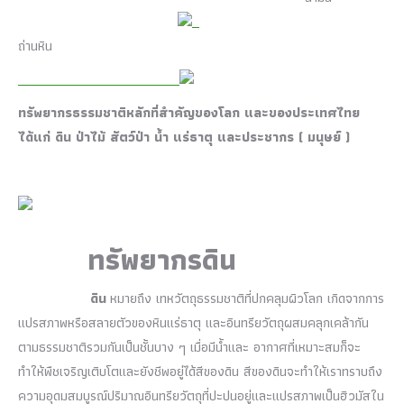
ถ่านหิน
ทรัพยากรธรรมชาติหลักที่สำคัญของโลก และของประเทศไทย
ได้แก่ ดิน ป่าไม้ สัตว์ป่า น้ำ แร่ธาตุ และประชากร ( มนุษย์ )
ทรัพยากรดิน
ดิน
หมายถึง เทหวัตถุธรรมชาติที่ปกคลุมผิวโลก เกิดจากการ
แปรสภาพหรือสลายตัวของหินแร่ธาตุ และอินทรียวัตถุผสมคลุกเคล้ากัน
ตามธรรมชาติรวมกันเป็นชั้นบาง ๆ เมื่อมีน้ำและ อากาศที่เหมาะสมก็จะ
ทำให้พืชเจริญเติบโตและยังชีพอยู่ได้สีของดิน สีของดินจะทำให้เราทราบถึง
ความอุดมสมบูรณ์ปริมาณอินทรียวัตถุที่ปะปนอยู่และแปรสภาพเป็นฮิวมัสใน