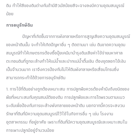
ดิน ทำให้สีของดินต่างกันถ้ามีฮิวมัสน้อยสีจะจางลงมีความอุดมสมบูรณ์
น้อย
การอนุรักษ์ดิน
ปัญหาที่เกิดขึ้นจากการพังทลายหรือการสูญเสียความอุดมสมบูรณ์
ของหน้าดินนั้น จะทำให้เกิดปัญหาอื่น ๆ ติดตามมา เช่น ดินขาดความอุดม
สมบูรณ์ทำให้เกษตรกรต้องซื้อปุ๋ยเคมีมาบำรุงดินเสียค่าใช้จ่ายมหาศาล
ตะกอนดินที่ถูกชะล้างทำให้แม่น้ำและปากแม่น้ำตื้นเขิน ต้องขุดลอกใช้เงิน
เป็นจำนวนมาก เราจึงควรป้องกันไม่ให้ดินพังทลายหรือเสื่อมโทรมซึ่ง
สามารถกระทำได้ด้วยการอนุรักษ์ดิน
1.
การใช้ที่ดินอย่างถูกต้องเหมาะสม การปลูกพืชควรต้องคำนึงถึงชนิดของ
พืชที่เหมาะสมกับคุณสมบัติของดิน การปลูกพืชและการไถพรวนตามแนว
ระดับเพื่อป้องกันการชะล้างพังทลายของหน้าดิน นอกจากนี้ควรจะสงวน
รักษาที่ดินที่มีความอุดมสมบูรณ์ไว้ใช้ในกิจการอื่น ๆ เช่น โรงงาน
อุตสาหกรรม ที่อยู่อาศัย เพราะที่ดินที่มีความอุดมสมบูรณ์และเหมาะสมใน
การเพาะปลูกมีอยู่จำนวนน้อย