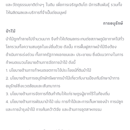
และวัตถุธรรมชาติต่างๆ ในดิน เพื่อการเจริญเติบโต มีการสืบพันธุ์ รวมทั้ง
ให้ผลิตผลและบริการที่จำเป็นต่อมนุษย์
การอนุรักษ์
ป่าไม้
ป่าไม้ถูกทำลายไปจำนวนมาก
จึงทำให้เกิดผลกระทบต่อสภาพภูมิอากาศไปทั่ว
โลกรวมทั้งความสมดุลในแง่อื่นด้วย
ดังนั้น
การฟื้นฟูสภาพป่าไม้จึงต้อง
ดำเนินการเร่งด่วน
ทั้งภาครัฐภาคเอกชนและ
ประชาชน
ซึ่งมีแนวทางในการ
กำหนดแนวนโยบายด้านการจัดการป่าไม้
ดังนี้
1.
นโยบายด้านการกำหนดเขตการใช้ประโยชน์ที่ดินป่าไม้
2.
นโยบายด้านการอนุรักษ์ทรัพยากรป่าไม้เกี่ยวกับงานป้องกันรักษาป่าการ
อนุรักษ์สิ่งแวดล้อมและสันทนาการ
3.
นโยบายด้านการจัดการที่ดินทำกินให้แก่ราษฎรผู้ยากไร้ในท้องถิ่น
4.
นโยบายด้านการพัฒนาป่าไม้
เช่น
การทำไม้และการเก็บหาของป่า
การปลูก
และการบำรุงป่าไม้
การค้นคว้าวิจัย และด้านการอุตสาหกรรม