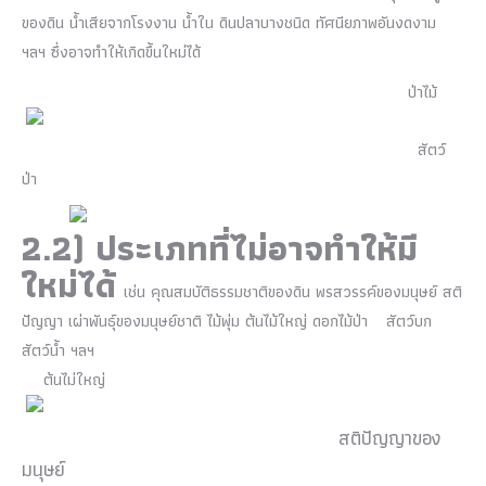
ของดิน น้ำเสียจากโรงงาน น้ำใน ดินปลาบางชนิด ทัศนียภาพอันงดงาม
ฯลฯ ซึ่งอาจทำให้เกิดขึ้นใหม่ได้
ป่าไม้
สัตว์
ป่า
2.2)
ประเภทที่ไม่อาจทำให้มี
ใหม่ได้
เช่น คุณสมบัติธรรมชาติของดิน พรสวรรค์ของมนุษย์ สติ
ปัญญา เผ่าพันธุ์ของมนุษย์ชาติ ไม้พุ่ม ต้นไม้ใหญ่ ดอกไม้ป่า สัตว์บก
สัตว์น้ำ ฯลฯ
ต้นไม่ใหญ่
สติปัญญาของ
มนุษย์