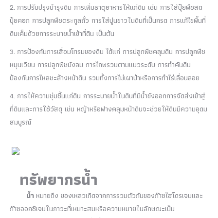
2.
การปรับปรุงบำรุงดิน การเพิ่มธาตุอาหารให้แก่ดิน เช่น การใส่ปุ๋ยพืชสด
ปุ๋ยคอก การปลูกพืชตระกูลถั่ว การใส่ปูนขาวในดินที่เป็นกรด การแก้ไขพื้นที่
ดินเค็มด้วยการระบายน้ำเข้าที่ดิน เป็นต้น
3.
การป้องกันการเสื่อมโทรมของดิน ได้แก่ การปลูกพืชคลุมดิน การปลูกพืช
หมุนเวียน การปลูกพืชบังลม การไถพรวนตามแนวระดับ การทำคันดิน
ป้องกันการไหลชะล้างหน้าดิน รวมทั้งการไม่เผาป่าหรือการทำไร่เลื่อนลอย
4.
การให้ความชุ่มชื้นแก่ดิน การระบายน้ำในดินที่มีน้ำขังออกการจัดส่งเข้าสู่
ที่ดินและการใช้วัสดุ เช่น หญ้าหรือฟางคลุมหน้าดินจะช่วยให้ดินมีความอุดม
สมบูรณ์
ทรัพยากรน้ำ
น้ำ
หมายถึง ของเหลวเกิดจากการรวมตัวกันของก๊าซไฮโดรเจนและ
ก๊าซออกซิเจนในภาวะที่เหมาะสมหรือความหมายในลักษณะเป็น