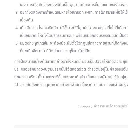
เอง การบังเกิดของดวงนิมิตนั้น อุปมาเสมือนการขึ้นและตกของดวงอาท
อย่ากังวลถึงการกำหนดลมหายใจเข้าออก เพราะการฝึกสมาธิเพื่อให้
เบื้องต้น
เมื่อเลิกจากนั่งสมาธิแล้ว ให้ตั้งใจไว้ที่ศูนย์กลางกายฐานที่เจ็ดที่เดียว 
เป็นอันขาด ให้ตั้งใจบริกรรมภาวนา พร้อมกับนึกถึงบริกรรมนิมิตเป็
นิมิตต่างๆที่เกิดขึ้น จะต้องน้อมไปตั้งไว้ที่ศูนย์กลางกายฐานที่เจ็ด
ที่สุดเมื่อจิตสงบ นิมิตย่อมปรากฏขึ้นมาใหม่อีก
การฝึกสมาธิเบื้องต้นเท่าที่กล่าวมาทั้งหมดนี้ ย่อมเป็นปัจจัยให้เกิดความ
ประครองรักษาดวงปฐมมรรคนั้นไว้ตลอดชีวิต ดำรงตนอยู่ในศีลธรรมอันดี ย่อมเ
สุขความเจริญ ทั้งในภพชาตินี้และภพชาติหน้า เด็กเคารพผู้ใหญ่ ผู้ใหญ่
ไป ขยายไปยังเหล่ามนุษยชาติอย่างไม่จำกัดเชื้อชาติ ศาสนา และเผ่าพันธุ์ สั
Category:
ข่าวสาร เกร็ดความรู้ทั่ว