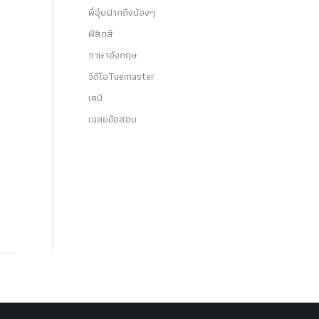
พี่อุ๋ยฝากถึงน้องๆ
ฟิสิกส์
ภาษาอังกฤษ
วีดีโอTuemaster
เคมี
เฉลยข้อสอบ