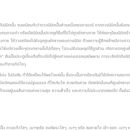
ิมิตนั้น จนเหมือนกับว่าดวงนิมิตเป็นส่วนหนึ่งของอารมณ์ หากดวงนิมิตนั้นอันต
นดวงเก่า หรือเมื่อนิมิตนั้นปรากฏที่อื่นที่ไม่ใช่ศูนย์กลางกาย ให้ค่อยๆน้อมนิมิตเข้
กลางกาย ให้วางสติลงไปยังจุดศูนย์กลางของดวงนิมิต ด้วยความรู้สึกคล้ายมีดวงดา
ใส่แต่ดวงเล็กๆตรงกลางนั้นไปเรื่อยๆ ใจจะปรับจนหยุดได้ถูกส่วน เกิดการตกศูนย
 อันเป็นประตูเบื้องต้นที่จะเปิดไปสู่หนทางแห่งมรรคผลนิพพาน การระลึกนึกถึงนิม
ือขณะทำภารกิจใดๆ
ร่ง ไม่บังคับ ทำได้แค่ไหนให้พอใจแค่นั้น ซึ่งจะเป็นการป้องกันมิให้เกิดความอยา
บังเกิดผลจนได้ดวงปฐมมรรค ที่ใสเกินใส สวยเกินสวย ติดสนิทมั่นคงที่ศูนย์กลาง
ีวิตดำรงอยู่บนเส้นทางแห่งความสุข ความสำเร็จ และความไม่ประมาทตลอดไป ทั้งยัง
ิตเป็น ดวงแก้วใสๆ…เบาๆหรือ องค์พระใสๆ…เบาๆ หรือ ลมหายใจ เข้า-ออก…เบาๆ ห