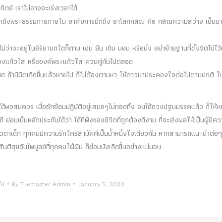
ิตย์ เราไม่อาจจะเร่งเวลาได้
เข้าถึงพระธรรมกายภายใน อาศัยการนึกถึง อาโลกกสิณ คือ กสิณความสว่าง เป็นบ
ไม่ว่าจะอยู่ในอิริยาบถใดก็ตาม เช่น ยืน เดิน นอน หรือนั่ง อย่าย้ายฐานที่ตั้งจิตไปไว้ที
นดวงแก้วใส หรือองค์พระแก้วใส ควบคู่กันไปตลอด
ทั้งหมด ถ้านิมิตเกิดขึ้นแล้วหายไป ก็ไม่ต้องตามหา ให้ภาวนาประคองใจต่อไปตามปกติ ใ
สุขได้พอสมควร เมื่อซักซ้อมปฏิบัติอยู่เสมอๆไม่ทอดทิ้ง จนได้ดวงปฐมมรรคแล้ว ก็ให้หม
ป็นหลักประกันได้ว่า ได้ที่พึ่งของชีวิตที่ถูกต้องดีงาม ที่จะส่งผลให้เป็นผู้มีค
เมตตาเด็ก ทุกคนมีความรักใคร่สามัคคีเป็นน้ำหนึ่งใจเดียวกัน หากสามารถแนะนำต่อๆ
นติสุขอันไพบูลย์ที่ทุกคนใฝ่ฝัน ก็ย่อมบังเกิดขึ้นอย่างแน่นอน
ไป
By
Tuemaster Admin
January 5, 2020