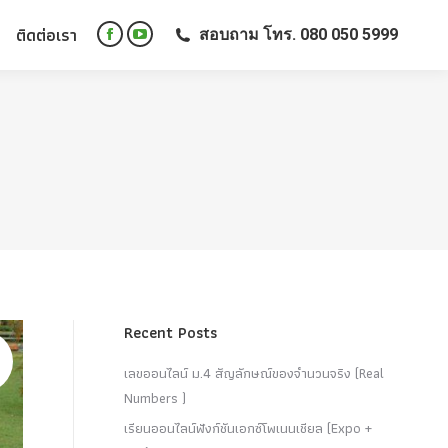
ติดต่อเรา
สอบถาม โทร. 080 050 5999
ติดต่อเรา
สอบถาม โทร. 080 050 5999
Facebook
YouTube
Facebook
YouTube
page
page
page
page
opens
opens
opens
opens
in
in
in
in
new
new
new
new
window
window
window
window
Recent Posts
เลขออนไลน์ ม.4 สัญลักษณ์ของจำนวนจริง (Real
Numbers )
เรียนออนไลน์ฟังก์ชันเอกซ์โพเนนเชียล (Expo +