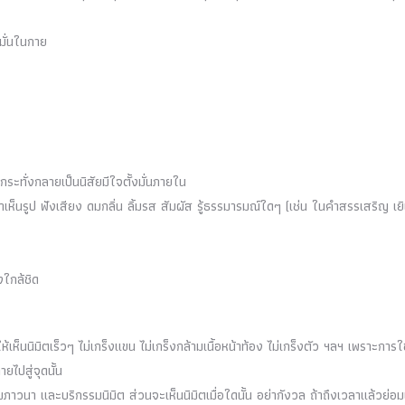
งมั่นในกาย
ระทั่งกลายเป็นนิสัยมีใจตั้งมั่นภายใน
ลาเห็นรูป ฟังเสียง ดมกลิ่น ลิ้มรส สัมผัส รู้ธรรมารมณ์ใดๆ (เช่น ในคำสรรเสริญ เย
งใกล้ชิด
ะให้เห็นนิมิตเร็วๆ ไม่เกร็งแขน ไม่เกร็งกล้ามเนื้อหน้าท้อง ไม่เกร็งตัว ฯลฯ เพราะการใ
ไปสู่จุดนั้น
วนา และบริกรรมนิมิต ส่วนจะเห็นนิมิตเมื่อใดนั้น อย่ากังวล ถ้าถึงเวลาแล้วย่อม