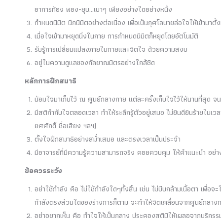
อาการท้อง พอง-ยุบ…เบาๆ เพียงอย่างใดอย่างหนึ่ง
กำหนดนิมิต นึกนิมิตอย่างต่อเนื่อง เพื่อเป็นกุศโลบายล่อใจให้เข้ามาตั้
เมื่อใจเข้ามาหยุดนิ่งในกาย การกำหนดนิมิตก็หยุดโดยอัตโนมัติ
รับรู้การเปลี่ยนแปลงภายในกายและจิตใจ ด้วยความสงบ
อยู่ในความดูแลของกัลยาณมิตรอย่างใกล้ชิด
หลักการฝึกสมาธิ
น้อมใจมาเก็บไว้ ณ ศูนย์กลางกาย แต่ละครั้งเก็บใจไว้ให้นานที่สุด จนก
มีสติกำกับใจตลอดเวลา ทำให้ระลึกรู้ตัวอยู่เสมอ ไม่ยินดียินร้ายในเว
ยศศักดิ์ ชื่อเสียง ฯลฯ)
ตั้งใจฝึกสมาธิอย่างสม่ำเสมอ และตรงเวลาเป็นประจำ
มีอาจารย์ที่มีความรู้ความสามารถจริง คอยควบคุม ให้คำแนะนำ อย่า
ข้อควรระวัง
อย่าใช้กำลัง คือ ไม่ใช้กำลังใดๆทั้งสิ้น เช่น ไม่บีบกล้ามเนื้อตา เพื่อจ
กำลังตรงส่วนใดของร่างการก็ตาม จะทำให้จิตเคลื่อนจากศูนย์กลางกาย
อย่าอยากเห็น คือ ทำใจให้เป็นกลาง ประคองสติมิให้เผลอจากบริกรรมภา