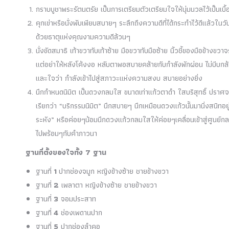
กราบบูชาพระรัตนตรัย เป็นการเตรียมตัวเตรียมใจให้นุ่มนวลไว้เป็นเ
คุกเข่าหรือนั่งพับเพียบสบายๆ ระลึกถึงความดีที่ได้กระทำไว้ดีแล้วใ
ด้วยธาตุแห่งคุณงามความดีล้วนๆ
นั่งขัดสมาธิ เท้าขวาทับเท้าซ้าย มือขวาทับมือซ้าย นิ้วชี้ของมือข้างขวาจ
แต่อย่าให้หลังโค้งงอ หลับตาพอสบายคล้ายกับกำลังพักผ่อน ไม่บีบกล้า
และใจว่า กำลังเข้าไปสู่สภาวะแห่งความสงบ สบายอย่างยิ่ง
นึกกำหนดนิมิต เป็นดวงกลมใส ขนาดเท่าแก้วตาดำ ใสบริสุทธิ์ ปรา
เรียกว่า “บริกรรมนิมิต” นึกสบายๆ นึกเหมือนดวงแก้วนั้นมานิ่งสนิทอย
ระหัง” หรือค่อยๆน้อมนึกดวงแก้วกลมใสให้ค่อยๆเคลื่อนเข้าสู่ศูนย์ก
ไปพร้อมๆกับคำภาวนา
ฐานที่ตั้งของใจทั้ง 7 ฐาน
ฐานที่
1
ปากช่องจมูก หญิงข้างซ้าย ชายข้างขวา
ฐานที่
2
เพลาตา หญิงข้างซ้าย ชายข้างขวา
ฐานที่
3
จอมประสาท
ฐานที่
4
ช่องเพดานปาก
ฐานที่
5
ปากช่องลำคอ