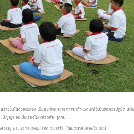
ร้างขึ้นได้ด้วยตนเอง เป็นสิ่งที่พระพุทธศาสนากำหนดเอาไว้เป็นข้อควรปฏิบัติ เพื่
ัญญา อันเป็นเรื่องไม่เหลือวิสัย ทุกคน
าษีเจริญ พระมงคลเทพมุนี (สด จนฺทสโร) ได้เมตตาสั่งสอนไว้ ดังนี้