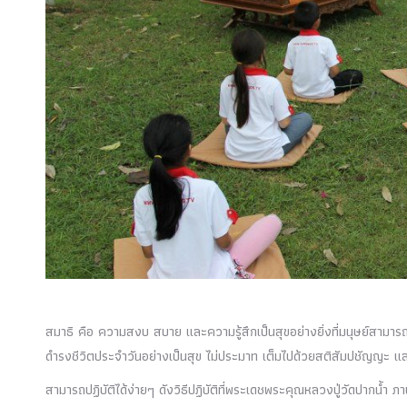
สมาธิ คือ ความสงบ สบาย และความรู้สึกเป็นสุขอย่างยิ่งที่มนุษย์สามารถส
ดำรงชีวิตประจำวันอย่างเป็นสุข ไม่ประมาท เต็มไปด้วยสติสัมปชัญญะ และป
สามารถปฏิบัติได้ง่ายๆ ดังวิธีปฏิบัติที่พระเดชพระคุณหลวงปู่วัดปากน้ำ ภ