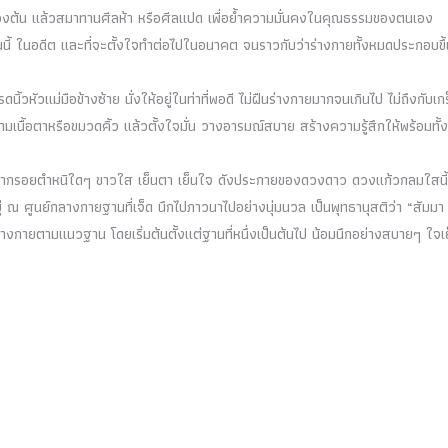
บื้องต้น แล้วสมาทานศีลห้า หรือศีลแปด เพื่อย้ำความมั่นคงในคุณธรรมของตนเอง
นวันนี้ ในอดีต และที่จะตั้งใจทำต่อไปในอนาคต จนราวกับว่าร่างกายทั้งหมดประกอบขึ
รดนิ้วหัวแม่มือข้างซ้าย นั่งให้อยู่ในท่าที่พอดี ไม่ฝืนร่างกายมากจนเกินไป ไม่ถึงกับเก
มเนื้อตาหรือขมวดคิ้ว แล้วตั้งใจมั่น วางอารมณ์สบาย สร้างความรู้สึกให้พร้อมทั้
ศจากรอยตำหนิใดๆ ขาวใส เย็นตา เย็นใจ ดังประกายของดวงดาว ดวงแก้วกลมใสนี้
ู่ ณ ศูนย์กลางกายฐานที่เจ็ด นึกไปภาวนาไปอย่างนุ่มนวล เป็นพุทธานุสติว่า “สัมมา
ลางกายตามแนวฐาน โดยเริ่มต้นตั้งแต่ฐานที่หนึ่งเป็นต้นไป น้อมนึกอย่างสบายๆ ใจเ