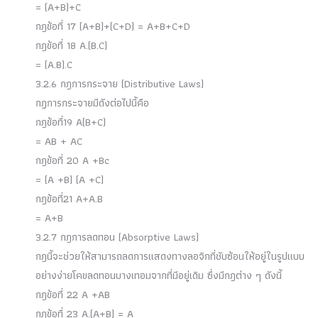
= (A+B)+C
กฎข้อที่ 17 (A+B)+(C+D) = A+B+C+D
กฎข้อที่ 18 A.(B.C)
= (A.B).C
3.2.6 กฎการกระจาย (Distributive Laws)
กฏการกระจายมีดังต่อไปนี้คือ
กฎข้อที่19 A(B+C)
= AB + AC
กฎข้อที่ 20 A +Bc
= (A +B) (A +C)
กฎข้อที่21 A+A.B
= A+B
3.2.7 กฎการลดทอน (Absorptive Laws)
กฎนี้จะช่วยให้สามารถลดการแสดงทางลอจิกที่ชับซ้อนให้อยู่ในรูปแบบ
อย่างง่ายโคขลดทอนบางเทอมจากที่มีอยู่เดิม ซึ่งมีกฎต่าง ๆ ดังนี้
กฎข้อที่ 22 A +AB
กฎข้อที่ 23 A.(A+B) = A