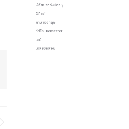
พี่อุ๋ยฝากถึงน้องๆ
ฟิสิกส์
ภาษาอังกฤษ
วีดีโอTuemaster
เคมี
เฉลยข้อสอบ