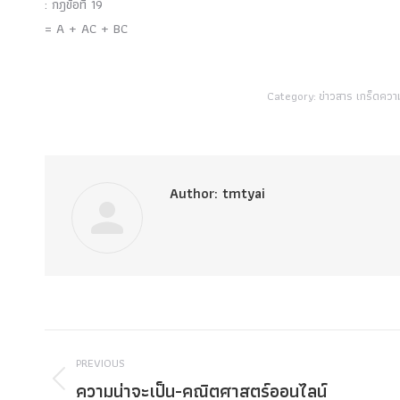
: กฎข้อที่ 19
= A + AC + BC
Category:
ข่าวสาร เกร็ดความร
Author:
tmtyai
Post
PREVIOUS
navigation
ความน่าจะเป็น-คณิตศาสตร์ออนไลน์
Previous