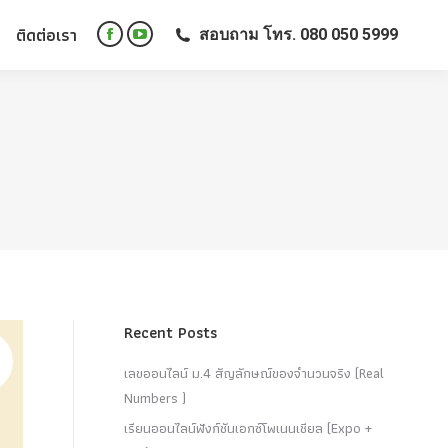
ติดต่อเรา
สอบถาม โทร. 080 050 5999
ติดต่อเรา
สอบถาม โทร. 080 050 5999
Facebook
YouTube
Facebook
YouTube
page
page
page
page
opens
opens
opens
opens
in
in
in
in
new
new
new
new
window
window
window
window
Recent Posts
เลขออนไลน์ ม.4 สัญลักษณ์ของจำนวนจริง (Real
Numbers )
เรียนออนไลน์ฟังก์ชันเอกซ์โพเนนเชียล (Expo +