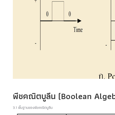
พีชคณิตบูลีน (Boolean Algeb
3.1 พื้นฐานของพีชคณิตบูลีน