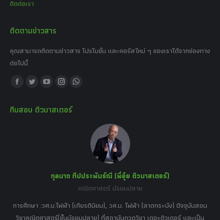
ติดต่อเรา
ติดตามข่าวสาร
คุณสามารถติดตามข่าวสาร โปรโมชั่น และคอร์สใหม่ ๆ ของเราได้จากช่องทาง
ต่อไปนี้
Find us on:
Facebook
Twitter
YouTube
Instagram
Whatsapp
page
page
page
page
page
ทีมสอน ติวมาสเตอร์
opens
opens
opens
opens
opens
in
in
in
in
in
new
new
new
new
new
window
window
window
window
window
กุลนาถ ทีปประพันธ์ณี (พี่อุ๋ย ติวมาสเตอร์)
คณิตศาสตร์ มัธยมปลาย
อร์
tor
การศึกษา :วศ.บ.ไฟฟ้า (เกียรตินิยม), วศ.ม. ไฟฟ้า (ลาดกระบัง) ปัจจุบันสอน
วิ
เศษ
วิชาคณิตศาสตร์(ชั้นมัธยมปลาย) ที่สถาบันกวดวิชา เดอะติวเตอร์ และเป็น
วิช