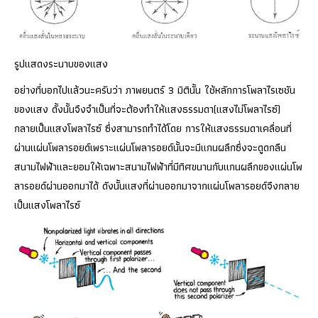
รูปแสดงระนาบของแสง
อย่างที่บอกไปแล้วนะครับว่า ภาพยนตร์ 3 มิตินั้น ใช้หลักการโพลาไรเซชัน
ของแสง ดั้งนั้นจึงจำเป็นที่จะต้องทำให้แสงธรรมดา(แสงไม่โพลาไรซ์)
กลายเป็นแสงโพลาไรซ์ ซึ่งสามารถทำได้โดย การให้แสงธรรมดาเคลื่อนที่
ผ่านแผ่นโพลารอยด์เพราะแผ่นโพลารอยด์นั้นจะมีแกนผลึกซึ่งจะดูดกลืน
สนามไฟฟ้าและยอมให้เฉพาะสนามไฟฟ้าที่มีทิศขนานกับแกนผลึกของแผ่นโพ
ลารอยด์ผ่านออกมาได้ ดังนั้นแสงที่ผ่านออกมาจากแผ่นโพลารอยด์จึงกลาย
เป็นแสงโพลาไรซ์