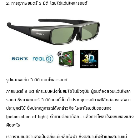
2. การดูภาพยนตร์ 3 มิติ โดยใช้แว่นโพลารอยด์
รูปแสดงแว่น 3 มิติ แบบโพลารอยด์
ภายยนตร์ 3 มิติ อีกระบบหนึ่งที่นิยมใช้ในปัจจุบัน ผู้ชมต้องสวมแว่นโพลา
รอยด์ ซึ่งภาพยนตร์ 3 มิติแบบนี้นั้น นำปรากฎการณ์ทางฟิสิกส์ของแสงมา
ประยุกต์ใช้ ซึ่งปรากฎการณ์ดังกล่าวคือ โพลาไรเซชันของแสง
(polarization of light) คำถามต่อมาก็คือ… แล้วการโพลาไรเซชันของแสง
คืออะไร
เราทราบกันดีว่าแสงเป็นคลื่นแม่เหล็กไฟฟ้า ซึ่งมีสนามไฟฟ้าและสนามแม่