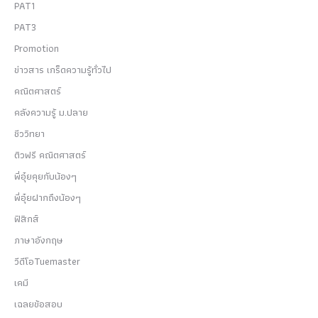
PAT1
PAT3
Promotion
ข่าวสาร เกร็ดความรู้ทั่วไป
คณิตศาสตร์
คลังความรู้ ม.ปลาย
ชีววิทยา
ติวฟรี คณิตศาสตร์
พี่อุ๋ยคุยกับน้องๆ
พี่อุ๋ยฝากถึงน้องๆ
ฟิสิกส์
ภาษาอังกฤษ
วีดีโอTuemaster
เคมี
เฉลยข้อสอบ