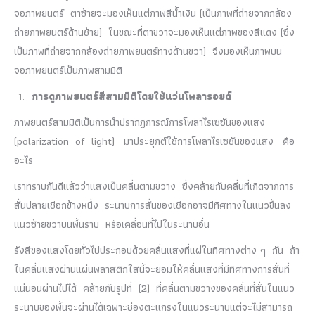
จอภาพยนตร์ ตาซ้ายจะมองเห็นแต่ภาพสีน้ำเงิน (เป็นภาพที่ถ่ายจากกล้อง
ถ่ายภาพยนตร์ด้านซ้าย) ในขณะที่ตาขวาจะมองเห็นแต่ภาพของสีแดง (ซึ่ง
เป็นภาพที่ถ่ายจากกล้องถ่ายภาพยนตร์ทางด้านขวา) จึงมองเห็นภาพบน
จอภาพยนตร์เป็นภาพสามมิติ
การดูภาพยนตร์สีสามมิติโดยใช้แว่นโพลารอยด์
ภาพยนตร์สามมิติเป็นการนำปรากฏการณ์การโพลาไรเซซันของแสง
(polarization of light) มาประยุกต์ใช้การโพลาไรเซซันของแสง คือ
อะไร
เราทราบกันดีแล้วว่าแสงเป็นคลื่นตามขวาง ซึ่งคล้ายกับคลื่นที่เกิดจากการ
สั่นปลายเชือกข้างหนึ่ง ระนาบการสั่นของเชือกอาจมีทิศทางในแนวขึ้นลง
แนวซ้ายขวาบนพื้นราบ หรือเคลื่อนที่ไปในระนาบอื่น
รังสีของแสงโดยทั่วไปประกอบด้วยคลื่นแสงที่แผ่ในทิศทางต่าง ๆ กัน ถ้า
ในคลื่นแสงผ่านแผ่นพลาสติกใสนี้จะยอมให้คลื่นแสงที่มีทิศทางการสั่นที่
แน่นอนผ่านไปได้ คล้ายกับรูปที่ (2) ที่คลื่นตามขวางของคลื่นที่สั่นในแนว
ระนาบของพื้นจะผ่านได้เฉพาะช่องตะแกรงในแนวระนาบแต่จะไม่สามารถ