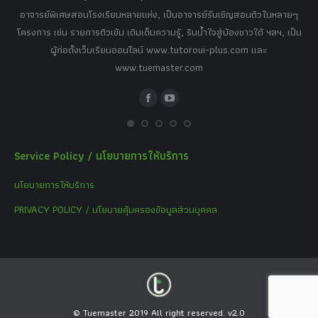
,
อาจารย์พิเศษสอนโรงเรียนหลายแห่ง, เป็นอาจารย์รับเชิญสอนติวในหลายๆ
พิเ
ธานี
โครงการ เช่น รายการติวเข้ม เติมเต็มความรู้, รินน้ำใจสู่น้องชาวใต้ ฯลฯ, เป็น
ควา
ิบาย
ผู้ก่อตั้งเว็บเรียนออนไลน์ www.tutoroui-plus.com และ
ม.
แนน
www.tuemaster.com
ที่
Facebook
YouTube
Service Policy / นโยบายการให้บริการ
นโยบายการให้บริการ
PRIVACY POLICY / นโยบายคุ้มครองข้อมูลส่วนบุคคล
© Tuemaster 2019 All right reserved. v2.0