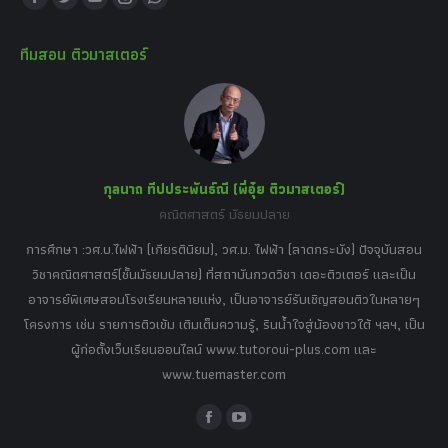
Facebook
Twitter
YouTube
Instagram
Whatsapp
page
page
page
page
page
ทีมสอน ติวมาสเตอร์
opens
opens
opens
opens
opens
in
in
in
in
in
new
new
new
new
new
window
window
window
window
window
กุลนาถ ทีปประพันธ์ณี (พี่อุ๋ย ติวมาสเตอร์)
คณิตศาสตร์ มัธยมปลาย
อร์
tor
การศึกษา :วศ.บ.ไฟฟ้า (เกียรตินิยม), วศ.ม. ไฟฟ้า (ลาดกระบัง) ปัจจุบันสอน
วิ
เศษ
วิชาคณิตศาสตร์(ชั้นมัธยมปลาย) ที่สถาบันกวดวิชา เดอะติวเตอร์ และเป็น
วิช
,
อาจารย์พิเศษสอนโรงเรียนหลายแห่ง, เป็นอาจารย์รับเชิญสอนติวในหลายๆ
พิเ
ธานี
โครงการ เช่น รายการติวเข้ม เติมเต็มความรู้, รินน้ำใจสู่น้องชาวใต้ ฯลฯ, เป็น
ควา
ิบาย
ผู้ก่อตั้งเว็บเรียนออนไลน์ www.tutoroui-plus.com และ
ม.
แนน
www.tuemaster.com
ที่
Facebook
YouTube