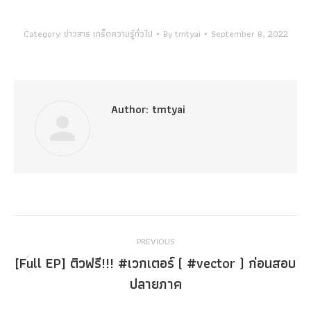
Category:
ข่าวสาร เกร็ดความรู้ทั่วไป
By
tmtyai
September 8, 2022
Author:
tmtyai
Post
PREVIOUS
navigation
[Full EP] ติวฟรี!!! #เวกเตอร์ ( #vector ) ก่อนสอบ
Previous
ปลายภาค
post: