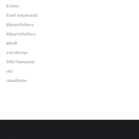
ชีววิทยา
ติวฟรี คณิตศาสตร์
พี่อุ๋ยคุยกับน้องๆ
พี่อุ๋ยฝากถึงน้องๆ
ฟิสิกส์
ภาษาอังกฤษ
วีดีโอTuemaster
เคมี
เฉลยข้อสอบ