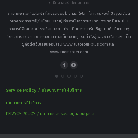
คณิตศาสตร์ มัธยมปลาย
อร์
tor
การศึกษา :วศ.บ.ไฟฟ้า (เกียรตินิยม), วศ.ม. ไฟฟ้า (ลาดกระบัง) ปัจจุบันสอน
วิ
เศษ
วิชาคณิตศาสตร์(ชั้นมัธยมปลาย) ที่สถาบันกวดวิชา เดอะติวเตอร์ และเป็น
วิช
,
อาจารย์พิเศษสอนโรงเรียนหลายแห่ง, เป็นอาจารย์รับเชิญสอนติวในหลายๆ
พิเ
ธานี
โครงการ เช่น รายการติวเข้ม เติมเต็มความรู้, รินน้ำใจสู่น้องชาวใต้ ฯลฯ, เป็น
ควา
ิบาย
ผู้ก่อตั้งเว็บเรียนออนไลน์ www.tutoroui-plus.com และ
ม.
แนน
www.tuemaster.com
ที่
Facebook
YouTube
Service Policy / นโยบายการให้บริการ
นโยบายการให้บริการ
PRIVACY POLICY / นโยบายคุ้มครองข้อมูลส่วนบุคคล