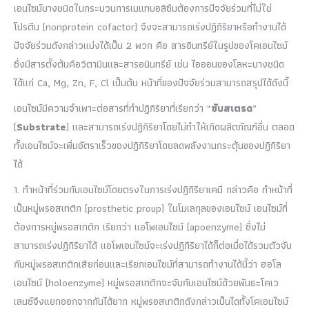
เอนไซม์บางชนิดในกระบวนการเมแทบอลิซึมต้องการปัจจัยร่วมที่ไม่ใช่
โปรตีน (nonprotein cofactor) จึงจะสามารถเร่งปฏิกิริยาหรือทำงานได้
ปัจจัยร่วมดังกล่าวแบ่งได้เป็น 2 พวก คือ สารอินทรีย์ในรูปของโคเอนไซม์
ซึ่งมีสารตั้งต้นคือวิตามินและสารอนินทรีย์ เช่น ไอออนของโลหะบางชนิด
ได้แก่ Ca, Mg, Zn, F, Cl เป็นต้น หน้าที่ของปัจจัยร่วมสามารถสรุปได้ดังนี้
เอนไซม์มีความจำเพาะต่อสารที่ทำปฏิกิริยาที่เรียกว่า “
ซับสเตรด
”
(
Substrate
) และสามารถเร่งปฏิกิริยาโดยไม่ทำให้เกิดผลิตภัณฑ์อื่น ตลอด
ทั้งเอนไซม์จะเพิ่มอัตราเร็วของปฏิกิริยาโดยลดพลังงานกระตุ้นของปฏิกิริยา
ได้
1. ทำหน้าที่ร่วมกับเอนไซม์โดยตรงในการเร่งปฏิกิริยาเคมี กล่าวคือ ทำหน้าที่
เป็นหมู่พรอสเทติก (prosthetic proup) ในโมเลกุลของเอนไซม์ เอนไซม์ที่
ต้องการหมู่พรอสเทติก เรียกว่า แอโพเอนไซม์ (apoenzyme) ซึ่งไม่
สามารถเร่งปฏิกิริยาได้ แอโพเอนไซม์จะเร่งปฏิกิริยาได้ก็ต่อเมื่อได้รวมตัวจับ
กับหมู่พรอสเทติกเสียก่อนและเรียกเอนไซม์ที่สามารถทำงานได้นี้ว่า ฮอโล
เอนไซม์ (holoenzyme) หมู่พรอสเทติกจะจับกับเอนไซม์ด้วยพันธะโคเว
เลนซ์จึงแยกออกจากกันได้ยาก หมู่พรอสเทติกดังกล่าวเป็นไดทั้งโคเอนไซม์