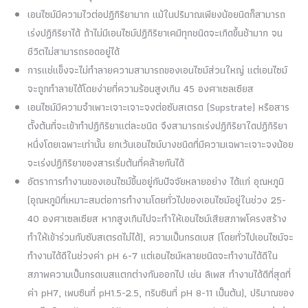
เอนไซม์มีความไวต่อปฏิกิริยามาก แม้ในปริมาณเพียงน้อยนิดก็สามารถ
เร่งปฏิกิริยาได้ ถ้าไม่มีเอนไซม์ปฏิกิริยาเคมีทุกชนิดจะเกิดขึ้นช้ามาก จน
ชีวิตไม่สามารถรอดอยู่ได้
การแช่แข็งจะไม่ทำลายความสามารถของเอนไซม์ส่วนใหญ่ แต่เอนไซม์
จะถูกทำลายได้โดยง่ายที่ความร้อนสูงเกิน 45 องศาเซลเซียส
เอนไซม์มีความจำเพาะเจาะเจาะจงต่อซับสเตรด (Supstrate) หรือสาร
ตั้งต้นที่จะเข้าทำปฏิกิริยาแต่ละชนิด จึงสามารถเร่งปฏิกิริยาใดปฏิกิริยา
หนึ่งโดยเฉพาะเท่านั้น ยกเว้นเอนไซม์บางชนิดที่มีความเฉพาะเจาะจงน้อย
จะเร่งปฏิกิริยาของสารเริ่มต้นที่คล้ายกันได้
อัตราการทำงานของเอนไซม์ขึ้นอยู่กับปัจจัยหลายอย่าง ได้แก่ อุณหภูมิ
(อุณหภูมิที่เหมาะสมต่อการทำงานโดยทั่วไปของเอนไซม์อยู่ในช่วง 25-
40 องศาเซลเซียส หากสูงเกินไปจะทำให้เอนไซม์เสียสภาพโครงสร้าง
ทำให้เข้าร่วมกับซับสเตรดไม่ได้), ความเป็นกรดเบส (โดยทั่วไปเอนไซม์จะ
ทำงานได้ดีในช่วงค่า pH 6-7 แต่เอนไซม์หลายชนิดจะทำงานได้ดีใน
สภาพความเป็นกรดเบสแตกต่างกันออกไป เช่น ลิเพส ทำงานได้ดีที่สุดที่
ค่า pH7, เพบซินที่ pH1.5-2.5, ทริบซินที่ pH 8-11 เป็นต้น), ปริมาณของ