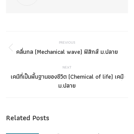
Post
PREVIOUS
navigation
คลื่นกล (Mechanical wave) ฟิสิกส์ ม.ปลาย
Previous
post:
NEXT
เคมีที่เป็นพื้นฐานของชีวิต (Chemical of life) เคมี
Next
ม.ปลาย
post:
Related Posts