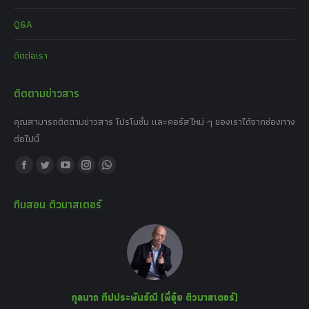
Q&A
ติดต่อเรา
ติดตามข่าวสาร
คุณสามารถติดตามข่าวสาร โปรโมชั่น และคอร์สใหม่ ๆ ของเราได้จากช่องทาง
ต่อไปนี้
Find us on:
Facebook
Twitter
YouTube
Instagram
Whatsapp
page
page
page
page
page
ทีมสอน ติวมาสเตอร์
opens
opens
opens
opens
opens
in
in
in
in
in
new
new
new
new
new
window
window
window
window
window
กุลนาถ ทีปประพันธ์ณี (พี่อุ๋ย ติวมาสเตอร์)