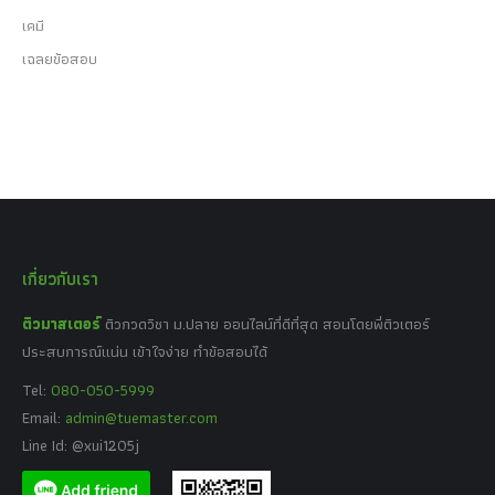
เคมี
เฉลยข้อสอบ
เกี่ยวกับเรา
ติวมาสเตอร์
ติวกวดวิชา ม.ปลาย ออนไลน์ที่ดีที่สุด สอนโดยพี่ติวเตอร์
ประสบการณ์แน่น เข้าใจง่าย ทำข้อสอบได้
Tel:
080-050-5999
Email:
admin@tuemaster.com
Line Id: @xui1205j