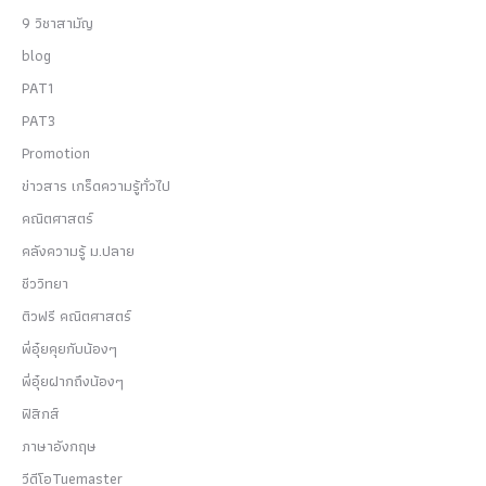
9 วิชาสามัญ
blog
PAT1
PAT3
Promotion
ข่าวสาร เกร็ดความรู้ทั่วไป
คณิตศาสตร์
คลังความรู้ ม.ปลาย
ชีววิทยา
ติวฟรี คณิตศาสตร์
พี่อุ๋ยคุยกับน้องๆ
พี่อุ๋ยฝากถึงน้องๆ
ฟิสิกส์
ภาษาอังกฤษ
วีดีโอTuemaster