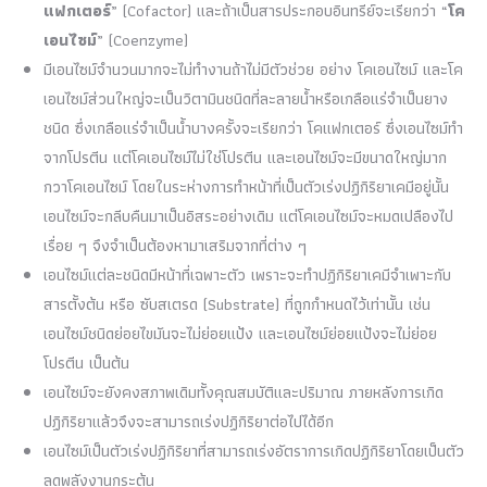
แฟกเตอร์
” (Cofactor) และถ้าเป็นสารประกอบอินทรีย์จะเรียกว่า “
โค
เอนไซม์
” (Coenzyme)
มีเอนไซม์จำนวนมากจะไม่ทำงานถ้าไม่มีตัวช่วย อย่าง โคเอนไซม์ และโค
เอนไซม์ส่วนใหญ่จะเป็นวิตามินชนิดที่ละลายน้ำหรือเกลือแร่จำเป็นยาง
ชนิด ซึ่งเกลือแร่จำเป็นน้ำบางครั้งจะเรียกว่า โคแฟกเตอร์ ซึ่งเอนไซม์ทำ
จากโปรตีน แต่โคเอนไซม์ไม่ใช่โปรตีน และเอนไซม์จะมีขนาดใหญ่มาก
กวาโคเอนไซม์ โดยในระห่างการทำหน้าที่เป็นตัวเร่งปฏิกิริยาเคมีอยู่นั้น
เอนไซม์จะกลีบคืนมาเป็นอิสระอย่างเดิม แต่โคเอนไซม์จะหมดเปลืองไป
เรื่อย ๆ จึงจำเป็นต้องหามาเสริมจากที่ต่าง ๆ
เอนไซม์แต่ละชนิดมีหน้าที่เฉพาะตัว เพราะจะทำปฏิกิริยาเคมีจำเพาะกับ
สารตั้งต้น หรือ ซับสเตรด (Substrate) ที่ถูกกำหนดไว้เท่านั้น เช่น
เอนไซม์ชนิดย่อยไขมันจะไม่ย่อยแป้ง และเอนไซม์ย่อยแป้งจะไม่ย่อย
โปรตีน เป็นต้น
เอนไซม์จะยังคงสภาพเดิมทั้งคุณสมบัติและปริมาณ ภายหลังการเกิด
ปฏิกิริยาแล้วจึงจะสามารถเร่งปฏิกิริยาต่อไปได้อีก
เอนไซม์เป็นตัวเร่งปฏิกิริยาที่สามารถเร่งอัตราการเกิดปฏิกิริยาโดยเป็นตัว
ลดพลังงานกระตุ้น