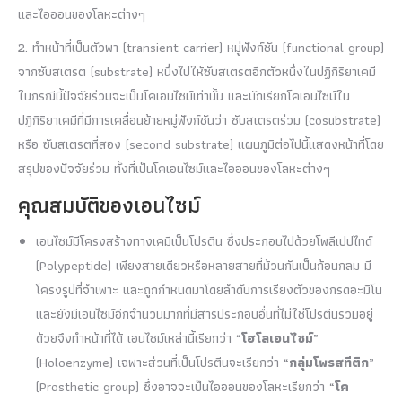
และไอออนของโลหะต่างๆ
2. ทำหน้าที่เป็นตัวพา (transient carrier) หมู่ฟังก์ชัน (functional group)
จากซับสเตรต (substrate) หนึ่งไปให้ซับสเตรตอีกตัวหนึ่งในปฏิกิริยาเคมี
ในกรณีนี้ปัจจัยร่วมจะเป็นโคเอนไซม์เท่านั้น และมักเรียกโคเอนไซม์ใน
ปฏิกิริยาเคมีที่มีการเคลื่อนย้ายหมู่ฟังก์ชันว่า ซับสเตรตร่วม (cosubstrate)
หรือ ซับสเตรตที่สอง (second substrate) แผนภูมิต่อไปนี้แสดงหน้าที่โดย
สรุปของปัจจัยร่วม ทั้งที่เป็นโคเอนไซม์และไอออนของโลหะต่างๆ
คุณสมบัติของเอนไซม์
เอนไซม์มีโครงสร้างทางเคมีเป็นโปรตีน ซึ่งประกอบไปด้วยโพลีเปปไทด์
(Polypeptide) เพียงสายเดียวหรือหลายสายที่ม้วนกันเป็นก้อนกลม มี
โครงรูปที่จำเพาะ และถูกกำหนดมาโดยลำดับการเรียงตัวของกรดอะมิโน
และยังมีเอนไซม์อีกจำนวนมากที่มีสารประกอบอื่นที่ไม่ใช่โปรตีนรวมอยู่
ด้วยจึงทำหน้าที่ได้ เอนไซม์เหล่านี้เรียกว่า “
โฮโลเอนไซม์
”
(Holoenzyme) เฉพาะส่วนที่เป็นโปรตีนจะเรียกว่า “
กลุ่มโพรสทีติก
”
(Prosthetic group) ซึ่งอาจจะเป็นไอออนของโลหะเรียกว่า “
โค