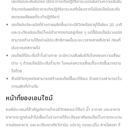
เอนไซม์และซับสเตรด (อัตราการเกิดปฏิกิริยาจะแปรผันตามความเข้มข้น
ถ้ามากเกินพออัตราการเกิดปฏิกิริยาจะคงที่เนื่องจากไม่มีเอนไซม์และซับ
สเตรดเหลือพอที่จะทำปฏิกิริยา)
เอนไซม์แต่ละชนิดที่ร่างกายผลิตขึ้นมาจะมีชีวิตหรืออายุได้เพียง 20 นาที
และจะต้องมีเอนไซม์ใหม่เข้ามาทดแทนอยู่เรื่อย ๆ แต่ก็มีเอนไซม์บางชนิด
สามารถทำงานได้อย่างมีประสิทธิภาพเป็นระยะเวลาหลายสัปดาห์ ก่อนที่
มันจะหมดสภาพไป
เอนไซม์ที่มีระดับต่ำในร่างกาย จะมีความสัมพันธ์กับโรคของความเสื่อม
ต่าง ๆ ถ้าเอนไซม์มีระดับต่ำมาก โรคแห่งความเสื่อมก็จะเกิดขึ้นมากตาม
ไปด้วย
สิ่งมีชีวิตทุกชนิดสามารถสร้างเอนไซม์ขึ้นมาได้เอง ด้วยความสามารถใน
การผลิตที่ต่างกัน
หน้าที่ของเอนไซม์
องค์ประกอบที่สำคัญต่อการดำรงชีวิตของเราได้แก่ น้ำ อากาศ และอาหาร
อาหารจะถูกส่งเข้าไปเลี้ยงในร่างกายได้จะต้องอาศัยเอนไซม์ในการกระบวน
การย่อยอาหาร และจะต้องอาศัยวิตามิน แร่ธาตุ กรดอะมิโน สารไฟเตท ที่