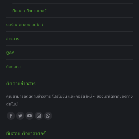
ทีมสอน ติวมาสเตอร์
คอร์สสอนสดออนไลน์
ข่าวสาร
Q&A
ติดต่อเรา
ติดตามข่าวสาร
คุณสามารถติดตามข่าวสาร โปรโมชั่น และคอร์สใหม่ ๆ ของเราได้จากช่องทาง
ต่อไปนี้
Find us on:
Facebook
Twitter
YouTube
Instagram
Whatsapp
page
page
page
page
page
ทีมสอน ติวมาสเตอร์
opens
opens
opens
opens
opens