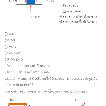
∑F=10 N
∑F=5N
∑F=5 N
∑F=5-5=0
∑F=10-10=0
หรือ 5 – 5 (แรงซ้ายเท่ากับแรงขวา)
หรือ 10 = 10 (แรงขึ้นเท่ากับแรงลง)
โมเมนต์ ( Moment) คือปริมาณที่ใช้วัดผลของการหมุนรอบจุดใดจุดหนึ่ง
ขนาดของโมเมนต์หาได้
จาก ผลคูณของแรงกับระยะทางที่ตั้งฉากจากจุดหมุนถึงแนวแรง