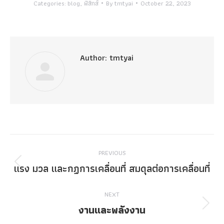
Categories:
blog
,
ฟิสิกส์
By
tmtyai
October 22, 2023
Author:
tmtyai
Post
PREVIOUS
navigation
แรง มวล และกฏการเคลื่อนที่ สมดุลต่อการเคลื่อนที่
Previous
post:
NEXT
งานและพลังงาน
Next
post: