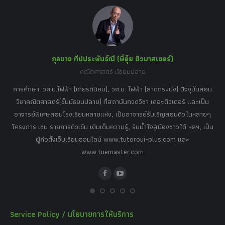
in
in
in
in
in
new
new
new
new
new
window
window
window
window
window
กุลนาถ ทีปประพันธ์ณี (พี่อุ๋ย ติวมาสเตอร์)
คณิตศาสตร์ มัธยมปลาย
อร์
tor
การศึกษา :วศ.บ.ไฟฟ้า (เกียรตินิยม), วศ.ม. ไฟฟ้า (ลาดกระบัง) ปัจจุบันสอน
วิ
เศษ
วิชาคณิตศาสตร์(ชั้นมัธยมปลาย) ที่สถาบันกวดวิชา เดอะติวเตอร์ และเป็น
วิช
,
อาจารย์พิเศษสอนโรงเรียนหลายแห่ง, เป็นอาจารย์รับเชิญสอนติวในหลายๆ
พิเ
ธานี
โครงการ เช่น รายการติวเข้ม เติมเต็มความรู้, รินน้ำใจสู่น้องชาวใต้ ฯลฯ, เป็น
ควา
ิบาย
ผู้ก่อตั้งเว็บเรียนออนไลน์ www.tutoroui-plus.com และ
ม.
แนน
www.tuemaster.com
ที่
Facebook
YouTube
Service Policy / นโยบายการให้บริการ