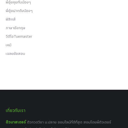
พี่อุ๋ยคุยกับน้องๆ
พี่อุ๋ยฝากถึงน้องๆ
ฟิสิกส์
ภาษาอังกฤษ
วีดีโอTuemaster
เคมี
เฉลยข้อสอบ
เกี่ยวกับเรา
ติวมาสเตอร์
ติวกวดวิชา ม.ปลาย ออนไลน์ที่ดีที่สุด สอนโดยพี่ติวเตอร์