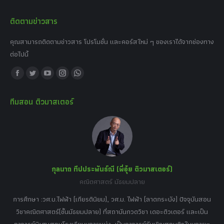
ติดตามข่าวสาร
คุณสามารถติดตามข่าวสาร โปรโมชั่น และคอร์สใหม่ ๆ ของเราได้จากช่องทาง
ต่อไปนี้
Find us on:
Facebook
Twitter
YouTube
Instagram
Whatsapp
page
page
page
page
page
ทีมสอน ติวมาสเตอร์
opens
opens
opens
opens
opens
in
in
in
in
in
new
new
new
new
new
window
window
window
window
window
กุลนาถ ทีปประพันธ์ณี (พี่อุ๋ย ติวมาสเตอร์)
คณิตศาสตร์ มัธยมปลาย
อร์
tor
การศึกษา :วศ.บ.ไฟฟ้า (เกียรตินิยม), วศ.ม. ไฟฟ้า (ลาดกระบัง) ปัจจุบันสอน
วิ
เศษ
วิชาคณิตศาสตร์(ชั้นมัธยมปลาย) ที่สถาบันกวดวิชา เดอะติวเตอร์ และเป็น
วิช
,
อาจารย์พิเศษสอนโรงเรียนหลายแห่ง, เป็นอาจารย์รับเชิญสอนติวในหลายๆ