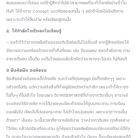
สมองของเราไปเอง แต่ถ้ารู้สึกว่าไม่มีเวลามากพอที่จะทำโจทย์อย่างจำใน
ทันที ให้จำตาม Concept แนวคิดของบทนั้น ๆ อย่าจำโดยไม่มีหลักการ
เพราะจะทำให้ลืมง่าย หรือเขียนสูตรนั้น
2. ให้กำลังใจตัวเองในเรียนรู้
– จงจำไว้ว่าการกดดันตัวเองจนเกินไปย่อมไม่ใช่เรื่องดี หากรู้สึกเครียดให้
จัดการความเครียดด้วยการทำสิ่งที่ชอบ เช่น ร้องเพลง ออกกำลังกาย ทาน
อาหารที่ชอบ เป็นต้น แต่ไม่ใช่ยอมแพ้แล้วคิดว่าเราอาจจะไม่เก่ง ไม่ท้อแท้
3 ฟังคือฟัง จดคือจด
ข้อเสียอย่างนึงของเด็กไทยคือ ระหว่างที่คุณครูพูด มือก็จดยิกๆๆ เพราะ
กลัวจดไม่ทัน แต่ความจริงสิ่งที่ทำอยู่ผิดหนักกว่าเก่าอีก เพราะทำให้เราจด
ไปทั้งๆ ที่ไม่เข้าใจ โดยเฉพาะวิชาคณิตศาสตร์ที่ต่างจากวิชาอื่นๆ อาจารย์
จะแสดงวิธีการคิด การได้มาของแต่ละคำตอบให้ดูบนกระดาน การเรียน
แบบฟังไป เขียนไปไม่มองกระดาน ไม่เข้าใจแน่นอนค่ะ เพราะขาด”การเห็น
ด้วยตา” นั่นเอง ฉะนั้นเวลาที่อาจารย์อธิบาย วางปากกาดินสอ ทุกสิ่งอย่าง
ไว้ก่อน แล้วจดจ้องที่กระดาน ดูให้ออกว่าผลลัพธ์ของแต่ละบรรทัดมาได้ยัง
ไง เอาอะไรมาบวกลบคูณหารกัน ถ้าดูแล้วเข้าใจ น้องๆ ก็จะเขียนลงสมุดได้