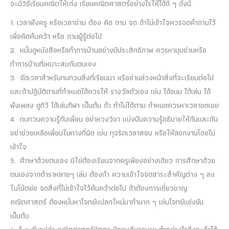
จะมีวิธีเรียนคณิตให้เก่ง เรียนคณิตศาสตร์อย่างไรให้ได้ดี ๆ ดังนี้
1.
เวลาฟังครู หรือเวลาอ่าน ต้อง คิด ถาม จด ถ้าไม่เข้าใจควรจดคำถามไว้
เพื่อคิดค้นคว้า หรือ ถามผู้รู้ต่อไป
2.
หมั่นดูหนังสือหรือทำการบ้านอย่างมีประสิทธิภาพ ควรหามุมอ่านหรือ
ทำการบ้านที่เหมาะสมกับตนเอง
3.
จัดเวลาสำหรับทบทวนสิ่งที่เรียนมา หรืออ่านล่วงหน้าสิ่งที่จะเรียนต่อไป
และถ้าปฏิบัติตามที่กำหนดได้ควรให้ รางวัลตัวเอง เช่น ได้ขนม ได้เล่น ได้
ฟังเพลง ดูทีวี ได้เล่นกีฬา เป็นต้น ถ้า ทำไม่ได้ตาม กำหนดควรหาเวลาชดเชย
4.
ทบทวนความรู้กับเพื่อน อย่าหวงวิชา แบ่งปันความรู้อธิบายให้กันและกัน
อย่าช่วยเหลือเพื่อนในทางที่ผิด เช่น ทุจริตเวลาสอบ หรือให้ลอกงานโดยไม่
เข้าใจ
5.
ศึกษาด้วยตนเอง มิใช่ต้องเรียนจากครูเพียงอย่างเดียว การศึกษาด้วย
ตนเองจากตำราหลายๆ เล่ม ต้องทำ ความเข้าใจจดสาระสำคัญต่าง ๆ ลง
ในโน้ตย่อ จดสิ่งที่ไม่เข้าใจไว้ค้นคว้าต่อไป ถ้าต้องการเชี่ยวชาญ
คณิตศาสตร์ ต้องหมั่นหาโจทย์แปลกใหม่มาทำมาก ๆ เช่นโจทย์แข่งขัน
เป็นต้น