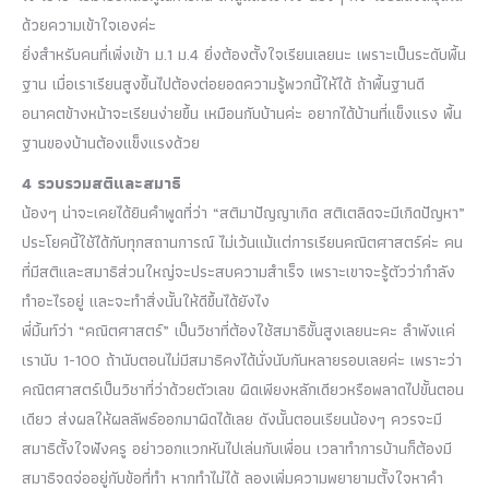
ด้วยความเข้าใจเองค่ะ
ยิ่งสำหรับคนที่เพิ่งเข้า ม.1 ม.4 ยิ่งต้องตั้งใจเรียนเลยนะ เพราะเป็นระดับพื้น
ฐาน เมื่อเราเรียนสูงขึ้นไปต้องต่อยอดความรู้พวกนี้ให้ได้ ถ้าพื้นฐานดี
อนาคตข้างหน้าจะเรียนง่ายขึ้น เหมือนกับบ้านค่ะ อยากได้บ้านที่แข็งแรง พื้น
ฐานของบ้านต้องแข็งแรงด้วย
4 รวบรวมสติและสมาธิ
น้องๆ น่าจะเคยได้ยินคำพูดที่ว่า “สติมาปัญญาเกิด สติเตลิดจะมีเกิดปัญหา”
ประโยคนี้ใช้ได้กับทุกสถานการณ์ ไม่เว้นแม้แต่การเรียนคณิตศาสตร์ค่ะ คน
ที่มีสติและสมาธิส่วนใหญ่จะประสบความสำเร็จ เพราะเขาจะรู้ตัวว่ากำลัง
ทำอะไรอยู่ และจะทำสิ่งนั้นให้ดีขึ้นได้ยังไง
พี่มิ้นท์ว่า “คณิตศาสตร์” เป็นวิชาที่ต้องใช้สมาธิขั้นสูงเลยนะคะ ลำพังแค่
เรานับ 1-100 ถ้านับตอนไม่มีสมาธิคงได้นั่งนับกันหลายรอบเลยค่ะ เพราะว่า
คณิตศาสตร์เป็นวิชาที่ว่าด้วยตัวเลข ผิดเพียงหลักเดียวหรือพลาดไปขั้นตอน
เดียว ส่งผลให้ผลลัพธ์ออกมาผิดได้เลย ดังนั้นตอนเรียนน้องๆ ควรจะมี
สมาธิตั้งใจฟังครู อย่าวอกแวกหันไปเล่นกับเพื่อน เวลาทำการบ้านก็ต้องมี
สมาธิจดจ่ออยู่กับข้อที่ทำ หากทำไม่ได้ ลองเพิ่มความพยายามตั้งใจหาคำ