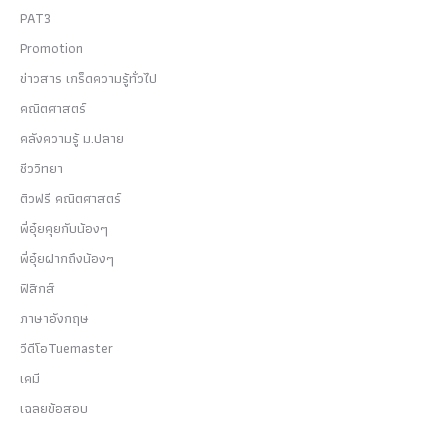
PAT3
Promotion
ข่าวสาร เกร็ดความรู้ทั่วไป
คณิตศาสตร์
คลังความรู้ ม.ปลาย
ชีววิทยา
ติวฟรี คณิตศาสตร์
พี่อุ๋ยคุยกับน้องๆ
พี่อุ๋ยฝากถึงน้องๆ
ฟิสิกส์
ภาษาอังกฤษ
วีดีโอTuemaster
เคมี
เฉลยข้อสอบ