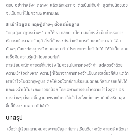
ตอบ อย่าทำครึ่งๆ กลางๆ แล้วเลิกเพราะจะติดเป็นนิสัยค่ะ สุดท้ายน้องเอง
จะเป็นคนที่ไม่มีความพยายามเลย
5 เข้าใจสูตร ทฤษฎีต่างๆ ตั้งแต่พื้นฐาน
“ทฤษฎีบท/สูตรต่างๆ” ต่อให้เราเกลียดแค่ไหน มันก็ยังจำเป็นสำหรับการ
เรียนคณิตศาสตร์อยู่ดี สิ่งที่ต้องระวังสำหรับการเรียนคณิตศาสตร์คือ
น้องๆ มักจะท่องสูตรกันก่อนสอบ ทำให้ระยะยาวนั้นจำไม่ได้ ใช้ไม่เป็น สอบ
เสร็จคืนความรู้หน้าห้องสอบทันที
การเรียนคณิตศาสตร์ที่แท้จริง ไม่ควรเน้นการท่องจำค่ะ แต่ควรจำด้วย
ความเข้าใจต่างหาก ความรู้ที่ได้มาจากการท่องจำแป๊บเดียวเดี๋ยวก็ลืม แต่ถ้า
เราเข้าใจในตัวทฤษฎีบท ต่อให้เจอโจทย์ถามร้อยแปดตลบก็สามารถแก้ไขได้
และยังจำได้ในระยะยาวอีกด้วย โดยเฉพาะการรีบทำความเข้าใจสูตร วิธี
การต่างๆ ตั้งแต่พื้นฐาน เพราะถ้าเราไม่เข้าใจตั้งแต่แรกๆ เมื่อยิ่งเรียนสูง
ขึ้นก็ยิ่งสะสมความไม่เข้าใจ
บทสรุป
เชื่อว่าผู้เรียนหลายคนคงจะพบปัญหากับการเรียนวิชาคณิตศาสตร์
แล้วเรา