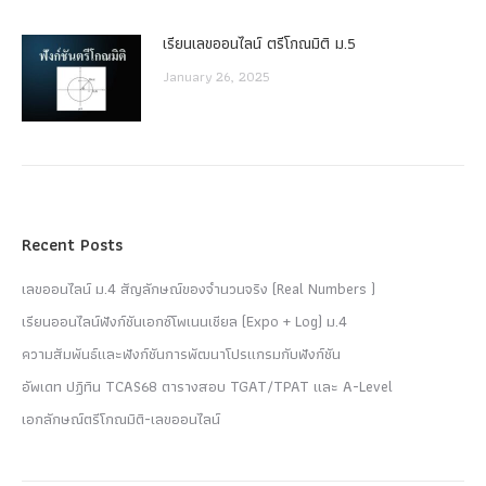
เรียนเลขออนไลน์ ตรีโกณมิติ ม.5
January 26, 2025
Recent Posts
เลขออนไลน์ ม.4 สัญลักษณ์ของจำนวนจริง (Real Numbers )
เรียนออนไลน์ฟังก์ชันเอกซ์โพเนนเชียล (Expo + Log) ม.4
ความสัมพันธ์และฟังก์ชันการพัฒนาโปรแกรมกับฟังก์ชัน
อัพเดท ปฏิทิน TCAS68 ตารางสอบ TGAT/TPAT และ A-Level
เอกลักษณ์ตรีโกณมิติ-เลขออนไลน์