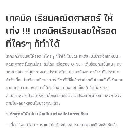
เทคนิค เรียนคณิตศาสตร์ ให้
เก่ง !!! เทคนิคเรียนเลขให้รอด
ที่ใครๆ ก็ทำได้
เทคนิคเรียนเลขให้รอด ที่ใครๆ ก็ทำได้ ในขณะที่แต่ละปีมีข่าวเด็กเทพชนะ
คณิตศาสตร์โอลิมปิกระดับโลก หรือสอบ O-NET เต็มร้อยกันเป็นสิบๆ คน
แต่หันกลับมาที่มุมกว้างของประเทศไทย จะเจอน้องๆ ตาดำๆ ทั่วประเทศ
กำลังเบื่อหน่ายวิชาคณิตศาสตร์ วิชาที่ได้ขึ้นชื่อว่าปวดตับโดยแท้ ทั้งข้อสอบ
ยาก การบ้านเยอะ เรียนก็ไม่รู้เรื่อง แต่ถึงยังไงก็หนีไปไม่ได้ค่ะ วิชา
คณิตศาสตร์เป็นวิชาหลักที่ต้องเรียนกันตั้งแต่ประถมยันมัธยม และอาจจะ
ตามไปหลอกหลอนในบางคณะด้วย
1. จำสูตรให้แม่น เพื่อเป็นเครื่องมือในการเรียน
– เมื่อทำโจทย์บ่อย ๆ เราแทบไม่ต้องท่องสูตรเลย เพราะมันจะซึมซับเข้า