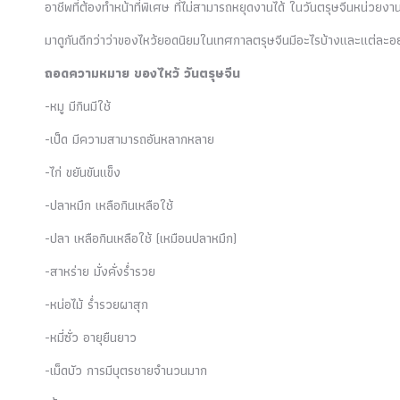
อาชีพที่ต้องทำหน้าที่พิเศษ ที่ไม่สามารถหยุดงานได้ ในวันตรุษจีนหน่วยงา
มาดูกันดีกว่าว่าของไหว้ยอดนิยมในเทศกาลตรุษจีนมีอะไรบ้างและแต่ละอ
ถอดความหมาย ของไหว้ วันตรุษจีน
-หมู มีกินมีใช้
-เป็ด มีความสามารถอันหลากหลาย
-ไก่ ขยันขันแข็ง
-ปลาหมึก เหลือกินเหลือใช้
-ปลา เหลือกินเหลือใช้ (เหมือนปลาหมึก)
-สาหร่าย มั่งคั่งร่ำรวย
-หน่อไม้ ร่ำรวยผาสุก
-หมี่ซั่ว อายุยืนยาว
-เม็ดบัว การมีบุตรชายจำนวนมาก