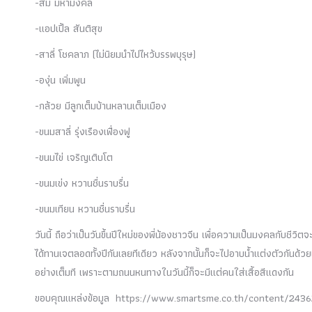
-ส้ม มหามงคล
-แอปเปิ้ล สันติสุข
-สาลี่ โชคลาภ (ไม่นิยมนำไปไหว้บรรพบุรุษ)
-องุ่น เพิ่มพูน
-กล้วย มีลูกเต็มบ้านหลานเต็มเมือง
-ขนมสาลี่ รุ่งเรืองเฟื่องฟู
-ขนมไข่ เจริญเติบโต
-ขนมเข่ง หวานชื่นราบรื่น
-ขนมเทียน หวานชื่นราบรื่น
วันนี้ ถือว่าเป็นวันขึ้นปีใหม่ของพี่น้องชาวจีน เพื่อความเป็นมงคลกับชีวิต
ได้ทานเจตลอดทั้งปีกันเลยทีเดียว หลังจากนั้นก็จะไปอาบน้ำแต่งตัวกันด้วย
อย่างเต็มที เพราะตามถนนหนทางในวันนี้ก็จะมีแต่คนใส่เสื้อสีแดงกัน
ขอบคุณแหล่งข้อมูล https://www.smartsme.co.th/content/243