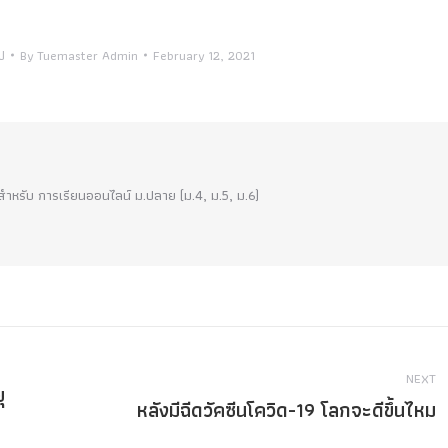
ป
By
Tuemaster Admin
February 12, 2021
!! สำหรับ การเรียนออนไลน์ ม.ปลาย (ม.4, ม.5, ม.6)
NEXT
ุ
หลังมีฉีดวัคซีนโควิด-19 โลกจะดีขึ้นไหม
Next
post: