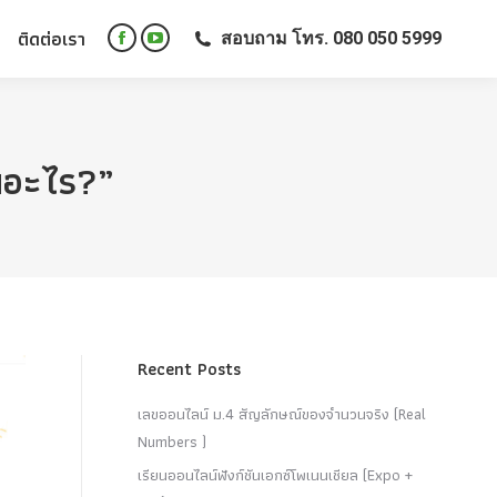
ติดต่อเรา
สอบถาม โทร. 080 050 5999
ติดต่อเรา
สอบถาม โทร. 080 050 5999
Facebook
YouTube
Facebook
YouTube
page
page
page
page
opens
opens
opens
opens
in
in
in
in
new
new
ันอะไร?”
new
new
window
window
window
window
Recent Posts
เลขออนไลน์ ม.4 สัญลักษณ์ของจำนวนจริง (Real
Numbers )
เรียนออนไลน์ฟังก์ชันเอกซ์โพเนนเชียล (Expo +