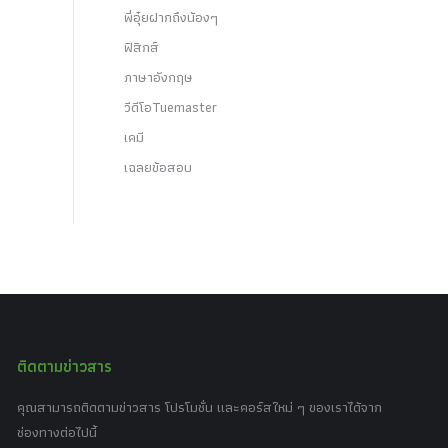
พี่อุ๋ยฝากถึงน้องๆ
ฟิสิกส์
ภาษาอังกฤษ
วีดีโอTuemaster
เคมี
เฉลยข้อสอบ
ติดตามข่าวสาร
คุณสามารถติดตามข่าวสาร โปรโมชั่น และคอร์สใหม่ ๆ ของเราได้จาก
ช่องทางต่อไปนี้