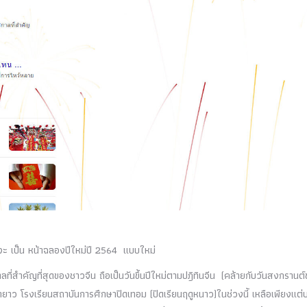
 จะ เป็น หน้าฉลองปีใหม่ปี 2564 แบบใหม่
ลที่สำคัญที่สุดของชาวจีน ถือเป็นวันขึ้นปีใหม่ตามปฎิทินจีน (คล้ายกับวันสงกรานต
ายาว โรงเรียนสถาบันการศึกษาปิดเทอม (ปิดเรียนฤดูหนาว)ในช่วงนี้ เหลือเพียงแต่