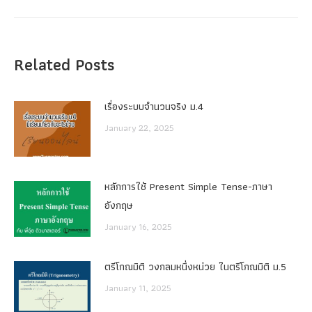
post:
Related Posts
เรื่องระบบจํานวนจริง ม.4
January 22, 2025
หลักการใช้ Present Simple Tense-ภาษา
อังกฤษ
January 16, 2025
ตรีโกณมิติ วงกลมหนึ่งหน่วย ในตรีโกณมิติ ม.5
January 11, 2025