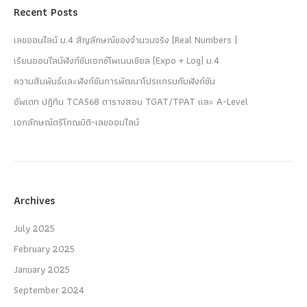
Recent Posts
เลขออนไลน์ ม.4 สัญลักษณ์ของจำนวนจริง (Real Numbers )
เรียนออนไลน์ฟังก์ชันเอกซ์โพเนนเชียล (Expo + Log) ม.4
ความสัมพันธ์และฟังก์ชันการพัฒนาโปรแกรมกับฟังก์ชัน
อัพเดท ปฏิทิน TCAS68 ตารางสอบ TGAT/TPAT และ A-Level
เอกลักษณ์ตรีโกณมิติ-เลขออนไลน์
Archives
July 2025
February 2025
January 2025
September 2024