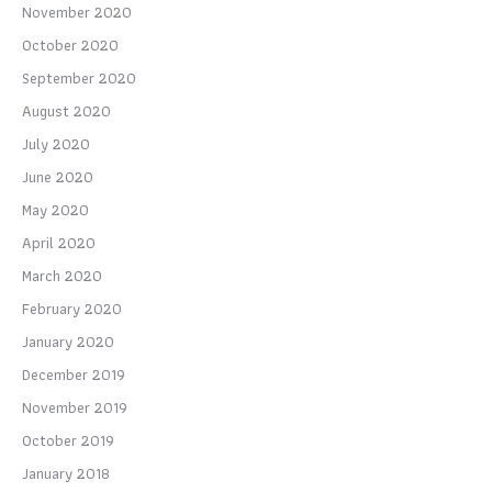
November 2020
October 2020
September 2020
August 2020
July 2020
June 2020
May 2020
April 2020
March 2020
February 2020
January 2020
December 2019
November 2019
October 2019
January 2018