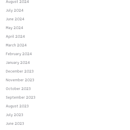
August 2024
July 2024
June 2024
May 2024
April 2024
March 2024
February 2024
January 2024
December 2023
November 2023
October 2023
September 2023
August 2023
July 2023
June 2023