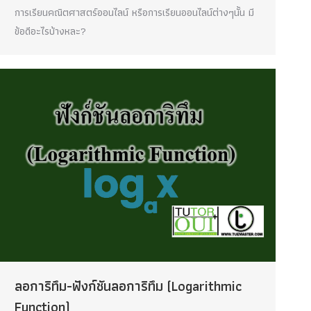
การเรียนคณิตศาสตร์ออนไลน์ หรือการเรียนออนไลน์ต่างๆนั้น มี
ข้อดีอะไรบ้างหละ?
ลอการิทึม-ฟังก์ชันลอการิทึม (Logarithmic
Function)