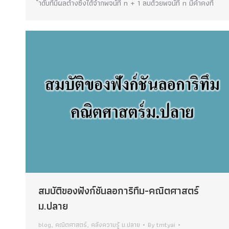
ำดับที่มีผลต่ำงซึ่งได้จำกพจน์ที่ n + 1 ลบด้วยพจน์ที่ n มีค่ำคงที่
สมบัติของฟังก์ชันลอการิทึม-คณิตศาสตร์
ม.ปลาย
blog
,
คณิตศาสตร์
,
คลังความรู้ ม.ปลาย
By
tmtyai