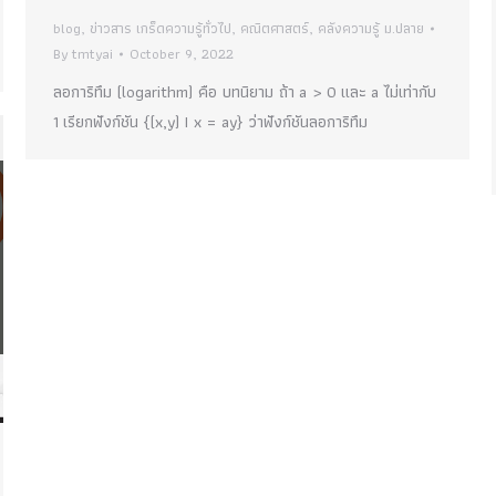
blog
,
ข่าวสาร เกร็ดความรู้ทั่วไป
,
คณิตศาสตร์
,
คลังความรู้ ม.ปลาย
By
tmtyai
October 9, 2022
ลอการิทึม (logarithm) คือ บทนิยาม ถ้า a > 0 และ a ไม่เท่ากับ
1 เรียกฟังก์ชัน {(x,y) I x = ay} ว่าฟังก์ชันลอการิทึม