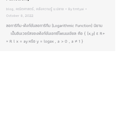
blog
,
คณิตศาสตร์
,
คลังความรู้ ม.ปลาย
By
tmtyai
October 8, 2022
ลอการิทึม-ฟังก์ชันลอการิทึม (Logarithmic Function) นิยาม
เป็นอินเวอร์สของฟังก์ชันเอกซ์โพเนนเชียล คือ { (x,y) ε R+
× R l x = ay หรือ y = logax , a > 0 , a ≠ 1 }