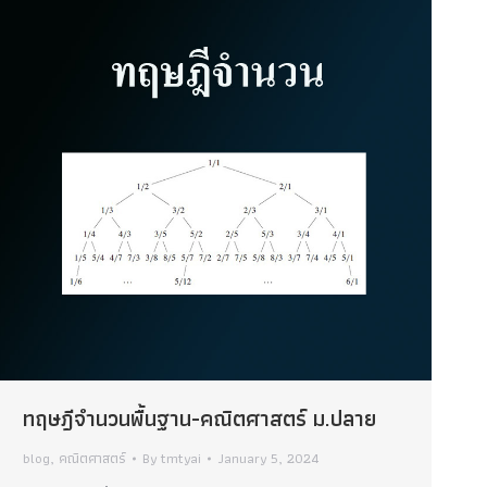
ทฤษฎีจำนวนพื้นฐาน-คณิตศาสตร์ ม.ปลาย
blog
,
คณิตศาสตร์
By
tmtyai
January 5, 2024