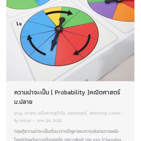
ความน่าจะเป็น ( Probability )คณิตศาสตร์
ม.ปลาย
blog
,
ข่าวสาร เกร็ดความรู้ทั่วไป
,
คณิตศาสตร์
,
คลังความรู้ ม.ปลาย
By
tmtyai
June 24, 2022
ทฤษฎีความน่าจะเป็นเริ่มมาจากปัญหาของการเล่นเกมการพนัน
โดยมีนักพนันชาวฝรั่งเศสชื่อ เซอวาลิเยร์ เดอ เมเร (Chevalier