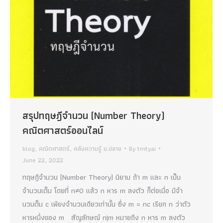
สรุปทฤษฎีจำนวน (Number Theory)
คณิตศาสตร์ออนไลน์
blog
,
คณิตศาสตร์
,
คลังความรู้ ม.ปลาย
By
tmtyai
June 22, 2022
ทฤษฎีจำนวน (Number Theory) นิยาม ถ้า m และ n เป็น
จำนวนเต็ม โดยที่ n≠0 แล้ว n หาร m ลงตัว ก็ต่อเมื่อ มีจำ
นวนต็ม c เพียงจำนวนเดียวเท่านั้น ซึ่ง m = nc เรียก n ว่าตัว
หารหนึ่งของ m สัญลักษณ์ n|m หมายถึง n หาร m ลงตัว