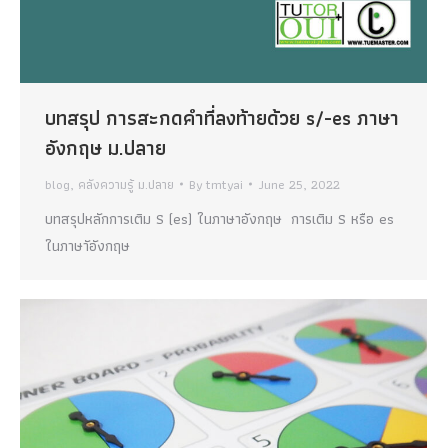
บทสรุป การสะกดคำที่ลงท้ายด้วย s/-es ภาษา
อังกฤษ ม.ปลาย
blog
,
คลังความรู้ ม.ปลาย
By
tmtyai
June 25, 2022
บทสรุปหลักการเติม S (es) ในภาษาอังกฤษ การเติม S หรือ es
ในภาษาัอังกฤษ