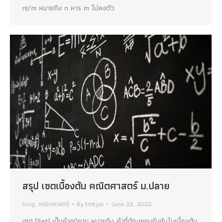
n|/m หมายถึง n หาร m ไม่ลงตัว
สรุป เซตเบื้องต้น คณิตศาสตร์ ม.ปลาย
blog
,
คณิตศาสตร์
By
tmtyai
June 22, 2022
เซต (Set) เป็นคําอนิยาม หมายถึง คําที่ต้องยอมรับกันในเบื้องต้น