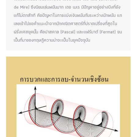
de Mire) ซึงนิยมเล่นพนันมาก เดอ เมเร มีปัญหาอยู่อย่างนึงที่ยัง
แก้ไม่ตกสักที คือปัญหาในการแบ่งเงินพนันกันระหว่างนักพนัน แก
เลยเข้าไปขอคำแนะนำจากนักคณิตศาสตร์ที่ปราดเปรื่องที่สุดใน
ฝรั่งเศสยุคนั้น คือปาสคาล (Pascal) และแฟร์มาต์ (Fermat) จน
เป็นที่มาของทฤษฎีความน่าจะเป็นในยุคปัจจุบัน