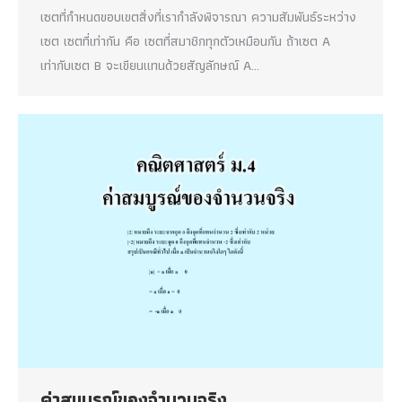
เซตที่กำหนดขอบเขตสิ่งที่เรากำลังพิจารณา ความสัมพันธ์ระหว่าง
เซต เซตที่เท่ากัน คือ เซตที่สมาชิกทุกตัวเหมือนกัน ถ้าเซต A
เท่ากับเซต B จะเขียนแทนด้วยสัญลักษณ์ A…
ค่าสมบูรณ์ของจำนวนจริง