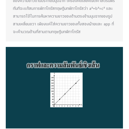
ของความยาวด้านประกอบมุมฉาก เครื่องคิดเลขคณิตศาสตร์นี้ฟรี
ทันทีจะแก้สมการพีทาโกรัสทฤษฎีบทพีทาโกรัสว่า a²+b²=c² และ
สามารถใช้ในการค้นหาความยาวของด้านตรงข้ามมุมฉากของรูป
สามเหลี่ยมขวา เพียงแค่ใส่ความยาวของทั้งสองฝ่ายและ app ที่
จะคำนวณด้านที่สามตามทฤษฎีบทพีทาโกรัส