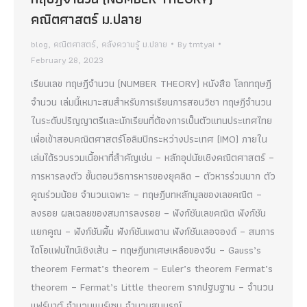
คณิตศาสตร์ ม.ปลาย
blog
,
คณิตศาสตร์
,
คลังความรู้ ม.ปลาย
By
tmtyai
February 28, 2023
เรียนเลข ทฤษฎีจำนวน (NUMBER THEORY) หนังสือ โลกทฤษฎี
จำนวน เล่มนี้เหมาะสมสำหรับการเรียนการสอนวิชา ทฤษฎีจำนวน
ในระดับปริญญาตรีและนักเรียนที่ต้องการเป็นตัวแทนประเทศไทย
เพื่อเข้าสอบคณิตศาสตร์โอลิมปิกระหว่างประเทศ (IMO) ภายใน
เล่มได้รวบรวมเนื้อหาที่สำคัญเช่น – หลักอุปนัยเชิงคณิตศาสตร์ –
การหารลงตัว ขั้นตอนวิธการหารของยุคลิด – ตัวหารร่วมมาก ตัว
คูณร่วมน้อย จำนวนเฉพาะ – ทฤษฎีบทหลักมูลของเลขคณิต –
ลงรอย ผลเฉลยของสมการลงรอย – ฟังก์ชันเลขคณิต ฟังก์ชัน
แยกคูณ – ฟังก์ชันพื้น ฟังก์ชันเพดาน ฟังก์ชันเลอจองด์ – สมการ
ไดโอแฟนไทน์เชิงเส้น – ทฤษฎีบทเศษเหลือของจีน – Gauss’s
theorem Fermat’s theorem – Euler’s theorem Fermat’s
theorem – Fermat’s Little theorem รากปฐมฐาน – จำนวน
แฟร์มาต์ จำนวนแมร์เซน จำนวนสมบูรณ์…