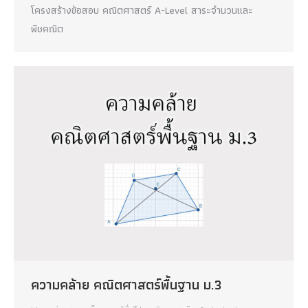
โครงสร้างข้อสอบ คณิตศาสตร์ A-Level สาระจำนวนและ
พีชคณิต
ความคล้าย คณิตศาสตร์พื้นฐาน ม.3