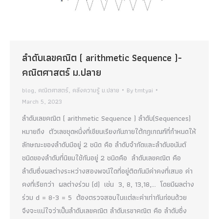
ลำดับเลขคณิต ( arithmetic Sequence )-
คณิตศาสตร์ ม.ปลาย
blog
,
คณิตศาสตร์
,
คลังความรู้ ม.ปลาย
By
tmtyai
March 5, 2023
ลำดับเลขคณิต ( arithmetic Sequence ) ลำดับ(Sequences)
หมายถึง ตัวเลขชุดหนึ่งที่เขียนเรียงกันภายใต้กฎเกณฑ์ที่กำหนดให้
ลักษณะของลำดับมีอยู่ 2 ชนิด คือ ลำดับจำกัดและลำดับอนันต์
ชนิดของลำดับที่นิยมใช้กันอยู่ 2 ชนิดคือ ลำดับเลขคณิต คือ
ลำดับซึ่งผลต่างระหว่างสองพจน์ใดที่อยู่ติดกันมีค่าคงที่เสมอ ค่า
คงที่เรียกว่า ผลต่างร่วม (d) เช่น 3, 8, 13,18,… โดยมีผลต่าง
ร่วม d = 8-3 = 5 ต้องตรวจสอบในแต่ละค่าเท่ากันก่อนด้วย
จึงจะแน่ใจว่าเป็นลำดับเลขคณิต ลำดับเรขาคณิต คือ ลำดับซึ่ง