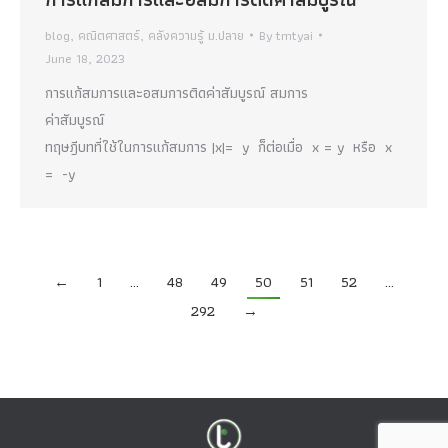
blog
,
คณิตศาสตร์
,
คลังความรู้ ม.ปลาย
By
tmtyai
June 18, 2023
การแก้สมการและอสมการติดค่าสัมบูรณ์ สมการ
ค่าสัมบูร
ทฤษฎีบทที่ใช้ในการแก้สมการ |x|= y ก็ต่อเมื่อ x = y หรือ x
= -y
←
1
…
48
49
50
51
52
…
292
→