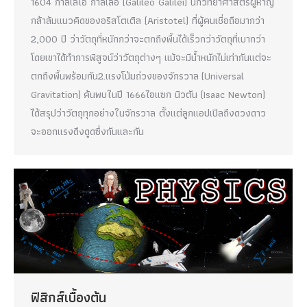
1604 กาลิเลโอ กาลิเลอิ (Galileo Galilei) นักวิทยาศาสตร์ผู้หาญ
กล้าล้มแนวคิดของอริสโตเติล (Aristotel) ที่ผู้คนเชื่อถือมากว่า
2,000 ปี ว่าวัตถุที่หนักกว่าจะตกถึงพื้นได้เร็วกว่าวัตถุที่เบากว่า
โดยเขาได้ทำการพิสูจน์ว่าวัตถุต่างๆ แม้จะมีน้ำหนักไม่เท่ากันแต่จะ
ตกถึงพื้นพร้อมกัน2.แรงโน้มถ่วงของจักรวาล (Universal
Gravitation) ค้นพบในปี 1666ไอแซก นิวตัน (Isaac Newton)
ได้สรุปว่าวัตถุทุกอย่างในจักรวาล ตั้งแต่ลูกแอปเปิลถึงดวงดาว
จะออกแรงดึงดูดซึ่งกันและกัน
ฟิสิกส์เบื้องต้น