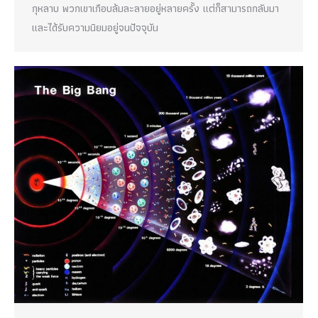
กุหลาบ พวกเขาเกือบล้มละลายอยู่หลายครั้ง แต่ก็สามารถกลับมา
และได้รับความนิยมอยู่จนปัจจุบัน