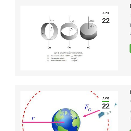
APR
ข
22
APR
ข
22