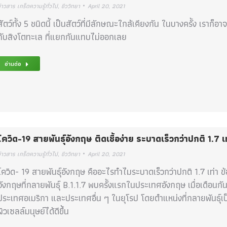
่าวสาร เกร็ดความรู้ทั่วไป
,
ชีววิทยา
April 20, 2021
สัตว์ทั้ง 5 ชนิดนี้ เป็นสัตว์ที่มีลักษณะใกล้เคียงกัน ในบางครั้ง เร
กับสิงโตทะเล ที่แยกกันแทบไม่ออกเลย
อ่านต่อ
โควิด-19 สายพันธุ์อังกฤษ ติดเชื้อง่าย ระบาดเร็วกว่าปกติ 1.7 เ
่าวสาร เกร็ดความรู้ทั่วไป
,
ชีววิทยา
April 20, 2021
โควิด- 19 สายพันธุ์อังกฤษ คืออะไรทำไมระบาดเร็วกว่าปกติ 1.7 เท่า ข
อังกฤษที่กลายพันธุ์ B.1.1.7 พบครั้งแรกในประเทศอังกฤษ เมื่อเดือ
ประเทศอเมริกา และประเทศอื่น ๆ ในยุโรป โดยตำแหน่งที่กลายพันธุ์เป็
ผิวเซลล์มนุษย์ได้ดีขึ้น