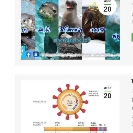
APR
ข
20
APR
ข
20