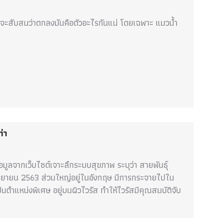
าก็อาจจะสับสนว่าตกลงมันคือตัวอะไรกันแน่ โดยเฉพาะ แมวน้ำ
ท่า
้อมูลจากเว็บไซต์เจาะลึกระบบสุขภาพ ระบุว่า สายพันธุ์
นกันยายน 2563 ส่วนใหญ่อยู่ในอังกฤษ มีการกระจายไปใน
นตำแหน่งพิเศษ อยู่บนผิวไวรัส ทำให้ไวรัสมีคุณสมบัติจับ