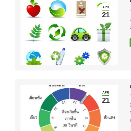
APR
ข
21
APR
ข
21