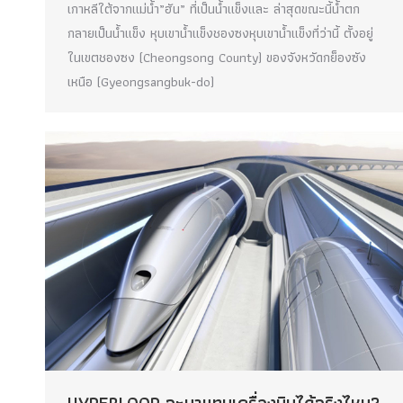
เกาหลีใต้จากแม่น้ำ”ฮัน” ที่เป็นน้ำแข็งและ ล่าสุดขณะนี้น้ำตก
กลายเป็นน้ำแข็ง หุบเขาน้ำแข็งชองซงหุบเขาน้ำแข็งที่ว่านี้ ตั้งอยู่
ในเขตชองซง (Cheongsong County) ของจังหวัดกย็องซัง
เหนือ (Gyeongsangbuk-do)
HYPERLOOP จะมาแทนเครื่องบินได้จริงไหม?