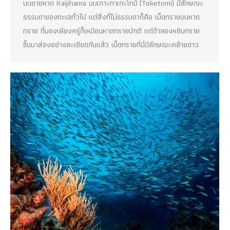
บนชายหาด Kaijihama บนเกาะทาเกะโทมิ (Teketomi) มีลักษณะ
ธรรมดาของทะเลทั่วไป แต่สิ่งที่ไม่ธรรมดาก็คือ เม็ดทรายบนหาด
ทราย ที่มองเพียงครู่ก็เหมือนหาดทรายปกติ แต่ถ้าลองหยิบทราย
ขึ้นมาส่องอย่างละเอียดกันแล้ว เม็ดทรายที่นี่มีลักษณะคล้ายดาว