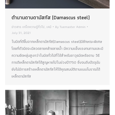
ตำนานดาบดามัสกัส (Damascus steel)
ข่าวสาร เกร็ดความรู้ทั่วไป
,
เคมี
By
Tuemaster Admin
July 31, 2021
ใบมีดที่ตีขึ้นจากเหล็กดามัสกัส(Damascus steel)มีลักษณะพิเศษ
โดยที่ตัวมีดจะมีลวดลายคล้ายลายน้ำ มีความแข็งแรงทนทานและมี
ความยืดหยุ่นสูงกว่าใบมีดทั่วไปที่ใช้สำหรับอาวุธมีดหรือดาบ วิธี
การตีเหล็กดามัสกัสได้สูญหายไปในช่วงปี1750 ซึ่งจนถึงปัจจุบัน
ยังไม่มีการสร้างเหล็กดามัสกัสให้ได้คุณสมบัติตามแบบโบราณได้
เหล็กดามัสกัส