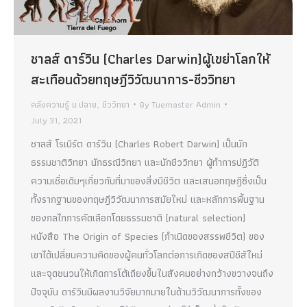
ชาลส์ ดาร์วิน (Charles Darwin)ผู้เขย่าโลกให้
สะเทือนด้วยทฤษฎีวิวัฒนาการ-ชีววิทยา
คลังความรู้ ม.ปลาย
,
ชีววิทยา
By
Tuemaster Admin
July 31, 2021
ชาลส์ โรเบิร์ต ดาร์วิน (Charles Robert Darwin) เป็นนัก
ธรรมชาติวิทยา นักธรณีวิทยา และนักชีววิทยา ผู้ทำการปฏิวัติ
ความเชื่อเดิมๆเกี่ยวกับที่มาของสิ่งมีชีวิต และเสนอทฤษฎีซึ่งเป็น
ทั้งรากฐานของทฤษฎีวิวัฒนาการสมัยใหม่ และหลักการพื้นฐาน
ของกลไกการคัดเลือกโดยธรรมชาติ (natural selection)
หนังสือ The Origin of Species (กำเนิดของสรรพชีวิต) ของ
เขาได้เปลี่ยนความคิดของผู้คนทั่วโลกต่อการเกิดของสปีชีส์ใหม่
และจุดชนวนให้เกิดการโต้เถียงขึ้นในสังคมอย่างกว้างขวางจนถึง
ปัจจุบัน ดาร์วินมีผลงานวิจัยมากมายในด้านวิวัฒนาการทั้งของ