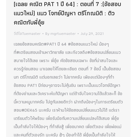
[เฉลย คณิต PAT 1 ปี 64] : ตอนที่ 7 :(ข้อสอบ
แนวใหม่) แนว โจทย์ปัญหา ตรีโกณมิติ : ติว
คณิตกับพี่อุ๋ย
วีดีโอTuemaster
By
mgrtuemaster
July 29, 2021
เฉลยข้อสอบคณิต#PAT1 ปี 64 #ข้อสอบแนวใหม่ น้องๆ
ที่#เตรียมสอบเข้ามหาวิทยาลัย และกังวลถึง#ข้อสอบเปลี่ยนแนว
สบายใจได้เลย เพราะ พี่อุ๋ย คัดข้อสอบเฉพาะ ข้อที่น่าสนใจและ
ควรรู้ก่อนสอบ มาเฉลยให้โดยละเอียด ตอนที่ 7 ข้อนี้ เป็นข้อสอบ
บท ตรีโกณมิติ แต่บอกเลยว่า ไม่ยากครับ เพียงแต่น้องๆที่ทำ
ข้อสอบ PAT1 ปีก่อนๆอาจจะไม่คุ้นชิน เพราะเป็นแนวโจทย์ปัญหา
ที่ต้องอ่านและวิเคราะห์แก้ปัญหา แต่ถ้าจับใจความได้แล้วละก็ ข้อ
นี้หวานหมูมากครับ ไปดูกันเลยดีกว่า ฝากถึงน้องๆในการเตรียมตัว
สอบ#DEK65 นะครับ เราห้ามให้ข้อสอบเปลี่ยนแนวไม่ได้ แต่เรา
เตรียมตัวให้พร้อม เพื่อรับมือกับความเปลี่ยนแปลงได้เสมอ พี่อุ๋ย
เป็นกำลังใจให้น้องๆ ที่กำลังสู้ เพื่ออนาคต เพื่อตัวเอง เพื่อพ่อแม่
และคนที่ตัวเองรัก นะครับ สู้ๆ น้องทำได้ พี่อุ๋ยเป็นกำลังใจให้