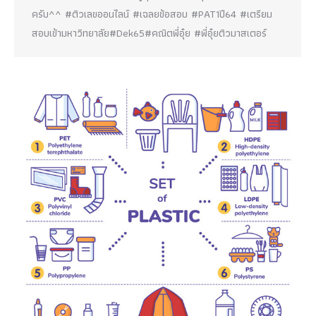
ครับ^^ #ติวเลขออนไลน์ #เฉลยข้อสอบ #PAT1ปี64 #เตรียม
สอบเข้ามหาวิทยาลัย#Dek65#คณิตพี่อุ๋ย #พี่อุ๋ยติวมาสเตอร์