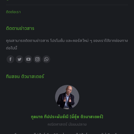
ติดต่อเรา
ติดตามข่าวสาร
คุณสามารถติดตามข่าวสาร โปรโมชั่น และคอร์สใหม่ ๆ ของเราได้จากช่องทาง
ต่อไปนี้
Find us on:
Facebook
Twitter
YouTube
Instagram
Whatsapp
page
page
page
page
page
ทีมสอน ติวมาสเตอร์
opens
opens
opens
opens
opens
in
in
in
in
in
new
new
new
new
new
window
window
window
window
window
กุลนาถ ทีปประพันธ์ณี (พี่อุ๋ย ติวมาสเตอร์)
คณิตศาสตร์ มัธยมปลาย
อร์
tor