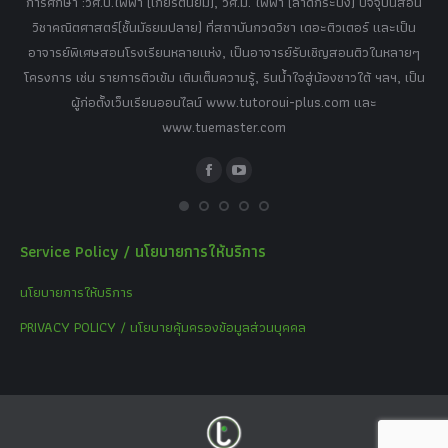
การศึกษา :วศ.บ.ไฟฟ้า (เกียรตินิยม), วศ.ม. ไฟฟ้า (ลาดกระบัง) ปัจจุบันสอน
วิ
เศษ
วิชาคณิตศาสตร์(ชั้นมัธยมปลาย) ที่สถาบันกวดวิชา เดอะติวเตอร์ และเป็น
วิช
,
อาจารย์พิเศษสอนโรงเรียนหลายแห่ง, เป็นอาจารย์รับเชิญสอนติวในหลายๆ
พิเ
ธานี
โครงการ เช่น รายการติวเข้ม เติมเต็มความรู้, รินน้ำใจสู่น้องชาวใต้ ฯลฯ, เป็น
ควา
ิบาย
ผู้ก่อตั้งเว็บเรียนออนไลน์ www.tutoroui-plus.com และ
ม.
แนน
www.tuemaster.com
ที่
Facebook
YouTube
Service Policy / นโยบายการให้บริการ
นโยบายการให้บริการ
PRIVACY POLICY / นโยบายคุ้มครองข้อมูลส่วนบุคคล