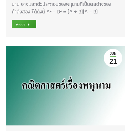
นาม อาจแยกตัวประกอบของพหุนามที่เป็นผลต่างของ
กำลังสอง ได้ดังนี้ A² – B² = (A + B)(A – B)
อ่านต่อ
JUN
21