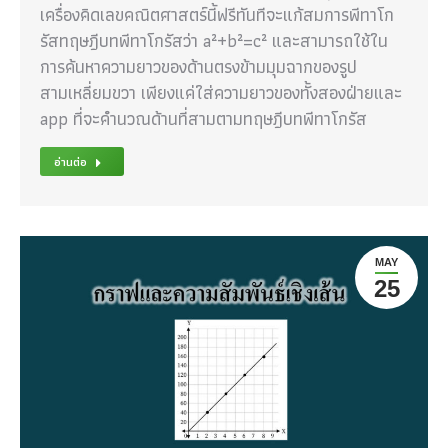
เครื่องคิดเลขคณิตศาสตร์นี้ฟรีทันทีจะแก้สมการพีทาโก
รัสทฤษฎีบทพีทาโกรัสว่า a²+b²=c² และสามารถใช้ใน
การค้นหาความยาวของด้านตรงข้ามมุมฉากของรูป
สามเหลี่ยมขวา เพียงแค่ใส่ความยาวของทั้งสองฝ่ายและ
app ที่จะคำนวณด้านที่สามตามทฤษฎีบทพีทาโกรัส
อ่านต่อ
MAY
25