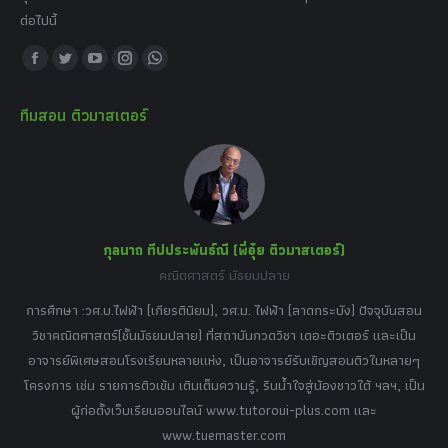
ต่อไปนี้
Find us on:
Facebook
Twitter
YouTube
Instagram
Whatsapp
page
page
page
page
page
ทีมสอน ติวมาสเตอร์
opens
opens
opens
opens
opens
in
in
in
in
in
new
new
new
new
new
window
window
window
window
window
กุลนาถ ทีปประพันธ์ณี (พี่อุ๋ย ติวมาสเตอร์)
คณิตศาสตร์ มัธยมปลาย
อร์
tor
การศึกษา :วศ.บ.ไฟฟ้า (เกียรตินิยม), วศ.ม. ไฟฟ้า (ลาดกระบัง) ปัจจุบันสอน
วิ
เศษ
วิชาคณิตศาสตร์(ชั้นมัธยมปลาย) ที่สถาบันกวดวิชา เดอะติวเตอร์ และเป็น
วิช
,
อาจารย์พิเศษสอนโรงเรียนหลายแห่ง, เป็นอาจารย์รับเชิญสอนติวในหลายๆ
พิเ
ธานี
โครงการ เช่น รายการติวเข้ม เติมเต็มความรู้, รินน้ำใจสู่น้องชาวใต้ ฯลฯ, เป็น
ควา
ิบาย
ผู้ก่อตั้งเว็บเรียนออนไลน์ www.tutoroui-plus.com และ
ม.
แนน
www.tuemaster.com