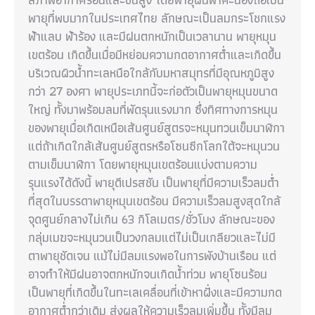
พายุที่พบมากในประเทศไทย ลักษณะเป็นลมกระโชกแรง
ฟ้าแลบ ฟ้าร้อง และมีฝนตกหนักเป็นเวลานาน พายุหมุน
เขตร้อน เกิดขึ้นเมื่อมีหย่อมความกดอากาศต่ำและเกิดขึ้น
บริเวณผิวน้ำทะเลหนือใกล้กับมหาสมุทรที่มีอุณหภูมิสูง
กว่า 27 องศา พายุประเภทนี้จะก่อตัวเป็นพายุหมุนขนาด
ใหญ่ ทั้งมาพร้อมลมที่พัดรุนแรงมาก ซึ่งทิศทางการหมุน
ของพายุเมื่อเกิดเหนือเส้นศูนย์สูตรจะหมุนทวนเข็มนาฬิกา
แต่ถ้าเกิดใกล้เส้นศูนย์สูตรหรือโซนซีกโลกใต้จะหมุนวน
ตามเข็มนาฬิกา โดยพายุหมุนเขตร้อนแบ่งตามความ
รุนแรงได้ดังนี้ พายุดีเปรสชัน เป็นพายุที่มีความเร็วลมต่ำ
ที่สุดในบรรดาพายุหมุนเขตร้อน มีความเร็วลมสูงสุดใกล้
จุดศูนย์กลางไม่เกิน 63 กิโลเมตร/ชั่วโมง ลักษณะของ
กลุ่มเมฆจะหมุนวนเป็นวงกลมแต่ไม่เป็นเกลียวและไม่มี
ตาพายุชัดเจน แม้ไม่มีลมแรงพอในการพังบ้านเรือน แต่
อาจทำให้มีฝนอาจตกหนักจนเกิดน้ำท่วม พายุโซนร้อน
เป็นพายุที่เกิดขึ้นในทะเลเคลื่อนที่เข้าหาฝั่งและมีความกด
อากาศต่ำกว่าเดิม ส่งผลให้ความเร็วลมเพิ่มขึ้น ทั้งมีลม