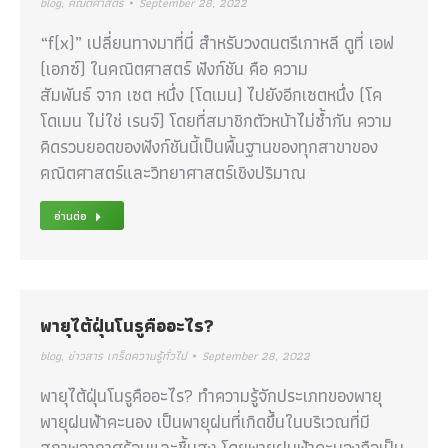
blog
,
คณิตศาสตร์
September 28, 2022
“f(x)” เปลี่ยนทางมาที่นี่ สำหรับวงดนตรีเกาหลี ดูที่ เอฟ
(เอกซ์) ในคณิตศาสตร์ ฟังก์ชัน คือ ความ
สัมพันธ์ จาก เซต หนึ่ง (โดเมน) ไปยังอีกเซตหนึ่ง (โค
โดเมน ไม่ใช่ เรนจ์) โดยที่สมาชิกตัวหน้าไม่ซ้ำกัน ความ
คิดรวบยอดของฟังก์ชันนี้เป็นพื้นฐานของทุกสาขาของ
คณิตศาสตร์และวิทยาศาสตร์เชิงปริมาณ
อ่านต่อ
พายุไต้ฝุ่นโนรูคืออะไร?
blog
,
ข่าวสาร เกร็ดความรู้ทั่วไป
September 28, 2022
พายุไต้ฝุ่นโนรูคืออะไร? ทำความรู้จักประเภทของพายุ
พายุฝนฟ้าคะนอง เป็นพายุฝนที่เกิดขึ้นในบริเวณที่มี
สภาพอากาศร้อนและชื้นสูง โดยพายุฝนฟ้าคะนองถือเป็น