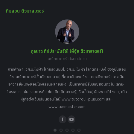
page
page
page
page
page
ทีมสอน ติวมาสเตอร์
opens
opens
opens
opens
opens
in
in
in
in
in
new
new
new
new
new
window
window
window
window
window
กุลนาถ ทีปประพันธ์ณี (พี่อุ๋ย ติวมาสเตอร์)
คณิตศาสตร์ มัธยมปลาย
อร์
tor
การศึกษา :วศ.บ.ไฟฟ้า (เกียรตินิยม), วศ.ม. ไฟฟ้า (ลาดกระบัง) ปัจจุบันสอน
วิ
เศษ
วิชาคณิตศาสตร์(ชั้นมัธยมปลาย) ที่สถาบันกวดวิชา เดอะติวเตอร์ และเป็น
วิช
,
อาจารย์พิเศษสอนโรงเรียนหลายแห่ง, เป็นอาจารย์รับเชิญสอนติวในหลายๆ
พิเ
ธานี
โครงการ เช่น รายการติวเข้ม เติมเต็มความรู้, รินน้ำใจสู่น้องชาวใต้ ฯลฯ, เป็น
ควา
ิบาย
ผู้ก่อตั้งเว็บเรียนออนไลน์ www.tutoroui-plus.com และ
ม.
แนน
www.tuemaster.com
ที่
Facebook
YouTube