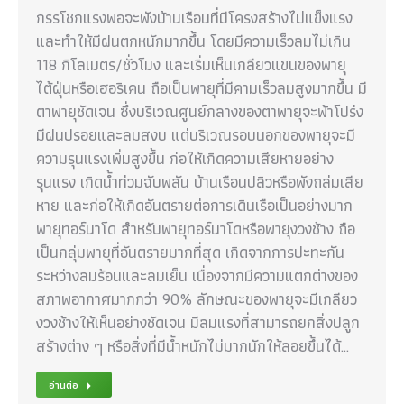
กรรโชกแรงพอจะพังบ้านเรือนที่มีโครงสร้างไม่แข็งแรง
และทำให้มีฝนตกหนักมากขึ้น โดยมีความเร็วลมไม่เกิน
118 กิโลเมตร/ชั่วโมง และเริ่มเห็นเกลียวแขนของพายุ
ไต้ฝุ่นหรือเฮอริเคน ถือเป็นพายุที่มีคามเร็วลมสูงมากขึ้น มี
ตาพายุชัดเจน ซึ่งบริเวณศูนย์กลางของตาพายุจะฟ้าโปร่ง
มีฝนปรอยและลมสงบ แต่บริเวณรอบนอกของพายุจะมี
ความรุนแรงเพิ่มสูงขึ้น ก่อให้เกิดความเสียหายอย่าง
รุนแรง เกิดน้ำท่วมฉับพลัน บ้านเรือนปลิวหรือพังถล่มเสีย
หาย และก่อให้เกิดอันตรายต่อการเดินเรือเป็นอย่างมาก
พายุทอร์นาโด สำหรับพายุทอร์นาโดหรือพายุงวงช้าง ถือ
เป็นกลุ่มพายุที่อันตรายมากที่สุด เกิดจากการปะทะกัน
ระหว่างลมร้อนและลมเย็น เนื่องจากมีความแตกต่างของ
สภาพอากาศมากกว่า 90% ลักษณะของพายุจะมีเกลียว
งวงช้างให้เห็นอย่างชัดเจน มีลมแรงที่สามารถยกสิ่งปลูก
สร้างต่าง ๆ หรือสิ่งที่มีน้ำหนักไม่มากนักให้ลอยขึ้นได้…
อ่านต่อ