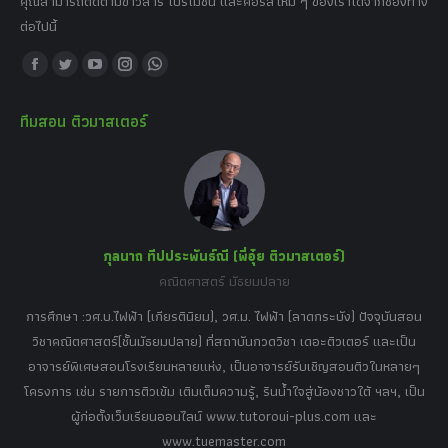
คุณสามารถติดตามข่าวสาร โปรโมชั่น และคอร์สใหม่ ๆ ของเราได้จากช่องทาง
ต่อไปนี้
Find us on:
Facebook
Twitter
YouTube
Instagram
Whatsapp
page
page
page
page
page
ทีมสอน ติวมาสเตอร์
opens
opens
opens
opens
opens
in
in
in
in
in
new
new
new
new
new
window
window
window
window
window
กุลนาถ ทีปประพันธ์ณี (พี่อุ๋ย ติวมาสเตอร์)
คณิตศาสตร์ มัธยมปลาย
อร์
tor
การศึกษา :วศ.บ.ไฟฟ้า (เกียรตินิยม), วศ.ม. ไฟฟ้า (ลาดกระบัง) ปัจจุบันสอน
วิ
เศษ
วิชาคณิตศาสตร์(ชั้นมัธยมปลาย) ที่สถาบันกวดวิชา เดอะติวเตอร์ และเป็น
วิช
,
อาจารย์พิเศษสอนโรงเรียนหลายแห่ง, เป็นอาจารย์รับเชิญสอนติวในหลายๆ
พิเ
ธานี
โครงการ เช่น รายการติวเข้ม เติมเต็มความรู้, รินน้ำใจสู่น้องชาวใต้ ฯลฯ, เป็น
ควา
ิบาย
ผู้ก่อตั้งเว็บเรียนออนไลน์ www.tutoroui-plus.com และ
ม.
แนน
www.tuemaster.com