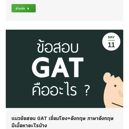
อ่านต่อ
MAY
11
แนวข้อสอบ GAT เชื่อมโยง+อังกฤษ ภาษาอังกฤษ
มีเนื้อหาอะไรบ้าง