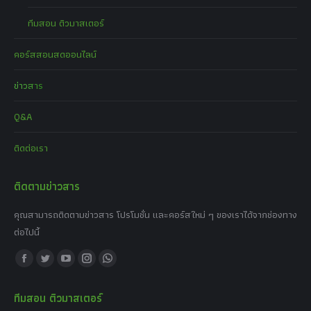
ทีมสอน ติวมาสเตอร์
คอร์สสอนสดออนไลน์
ข่าวสาร
Q&A
ติดต่อเรา
ติดตามข่าวสาร
คุณสามารถติดตามข่าวสาร โปรโมชั่น และคอร์สใหม่ ๆ ของเราได้จากช่องทาง
ต่อไปนี้
Find us on:
Facebook
Twitter
YouTube
Instagram
Whatsapp
page
page
page
page
page
ทีมสอน ติวมาสเตอร์
opens
opens
opens
opens
opens