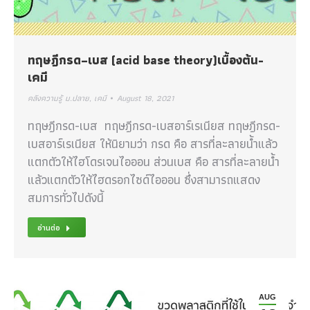
ทฤษฎีกรด–เบส (acid base theory)เบื้องต้น-
เคมี
คลังความรู้ ม.ปลาย
,
เคมี
August 18, 2021
ทฤษฎีกรด-เบส ทฤษฎีกรด-เบสอาร์เรเนียส ทฤษฎีกรด-
เบสอาร์เรเนียส ให้นิยามว่า กรด คือ สารที่ละลายน้ำแล้ว
แตกตัวให้ไฮโดรเจนไอออน ส่วนเบส คือ สารที่ละลายน้ำ
แล้วแตกตัวให้ไฮดรอกไซด์ไอออน ซึ่งสามารถแสดง
สมการทั่วไปดังนี้
อ่านต่อ
AUG