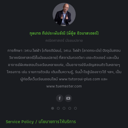
in
in
in
in
in
new
new
new
new
new
window
window
window
window
window
กุลนาถ ทีปประพันธ์ณี (พี่อุ๋ย ติวมาสเตอร์)
คณิตศาสตร์ มัธยมปลาย
อร์
tor
การศึกษา :วศ.บ.ไฟฟ้า (เกียรตินิยม), วศ.ม. ไฟฟ้า (ลาดกระบัง) ปัจจุบันสอน
วิ
เศษ
วิชาคณิตศาสตร์(ชั้นมัธยมปลาย) ที่สถาบันกวดวิชา เดอะติวเตอร์ และเป็น
วิช
,
อาจารย์พิเศษสอนโรงเรียนหลายแห่ง, เป็นอาจารย์รับเชิญสอนติวในหลายๆ
พิเ
ธานี
โครงการ เช่น รายการติวเข้ม เติมเต็มความรู้, รินน้ำใจสู่น้องชาวใต้ ฯลฯ, เป็น
ควา
ิบาย
ผู้ก่อตั้งเว็บเรียนออนไลน์ www.tutoroui-plus.com และ
ม.
แนน
www.tuemaster.com
ที่
Facebook
YouTube
Service Policy / นโยบายการให้บริการ