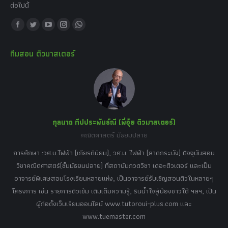
ต่อไปนี้
Find us on:
Facebook
Twitter
YouTube
Instagram
Whatsapp
page
page
page
page
page
ทีมสอน ติวมาสเตอร์
opens
opens
opens
opens
opens
in
in
in
in
in
new
new
new
new
new
window
window
window
window
window
กุลนาถ ทีปประพันธ์ณี (พี่อุ๋ย ติวมาสเตอร์)
คณิตศาสตร์ มัธยมปลาย
อร์
tor
การศึกษา :วศ.บ.ไฟฟ้า (เกียรตินิยม), วศ.ม. ไฟฟ้า (ลาดกระบัง) ปัจจุบันสอน
วิ
เศษ
วิชาคณิตศาสตร์(ชั้นมัธยมปลาย) ที่สถาบันกวดวิชา เดอะติวเตอร์ และเป็น
วิช
,
อาจารย์พิเศษสอนโรงเรียนหลายแห่ง, เป็นอาจารย์รับเชิญสอนติวในหลายๆ
พิเ
ธานี
โครงการ เช่น รายการติวเข้ม เติมเต็มความรู้, รินน้ำใจสู่น้องชาวใต้ ฯลฯ, เป็น
ควา
ิบาย
ผู้ก่อตั้งเว็บเรียนออนไลน์ www.tutoroui-plus.com และ
ม.
แนน
www.tuemaster.com
ที่