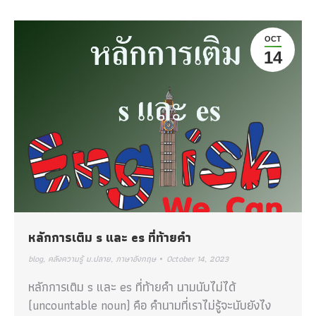
OCT
14
หลักการเติม s และ es ที่ท้ายคำ
blog
,
คลังความรู้ ม.ปลาย
,
ภาษาอังกฤษ
October 14, 2023
หลักการเติม s และ es ที่ท้ายคำ นามนับไม่ได้
(uncountable noun) คือ คำนามที่เราไม่รู้จะนับยังไง