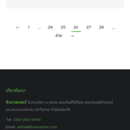
←
1
…
24
25
26
27
28
…
436
→
เกี่ยวกับเรา
ติวมาสเตอร์
ติวกวดวิชา ม.ปลาย ออนไลน์ที่ดีที่สุด สอนโดยพี่ติวเตอร์
ประสบการณ์แน่น เข้าใจง่าย ทำข้อสอบได้
Tel:
080-050-5999
Email:
admin@tuemaster.com