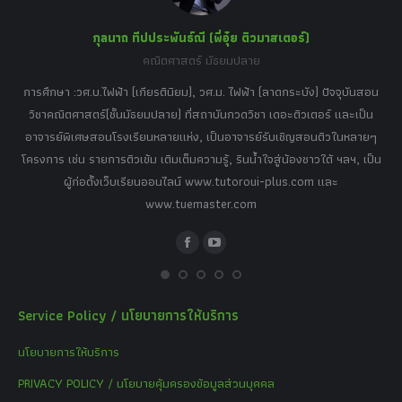
กุลนาถ ทีปประพันธ์ณี (พี่อุ๋ย ติวมาสเตอร์)
คณิตศาสตร์ มัธยมปลาย
อร์
tor
การศึกษา :วศ.บ.ไฟฟ้า (เกียรตินิยม), วศ.ม. ไฟฟ้า (ลาดกระบัง) ปัจจุบันสอน
วิ
เศษ
วิชาคณิตศาสตร์(ชั้นมัธยมปลาย) ที่สถาบันกวดวิชา เดอะติวเตอร์ และเป็น
วิช
,
อาจารย์พิเศษสอนโรงเรียนหลายแห่ง, เป็นอาจารย์รับเชิญสอนติวในหลายๆ
พิเ
ธานี
โครงการ เช่น รายการติวเข้ม เติมเต็มความรู้, รินน้ำใจสู่น้องชาวใต้ ฯลฯ, เป็น
ควา
ิบาย
ผู้ก่อตั้งเว็บเรียนออนไลน์ www.tutoroui-plus.com และ
ม.
แนน
www.tuemaster.com
ที่
Facebook
YouTube
Service Policy / นโยบายการให้บริการ
นโยบายการให้บริการ
PRIVACY POLICY / นโยบายคุ้มครองข้อมูลส่วนบุคคล