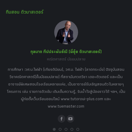
page
page
page
page
page
ทีมสอน ติวมาสเตอร์
opens
opens
opens
opens
opens
in
in
in
in
in
new
new
new
new
new
window
window
window
window
window
กุลนาถ ทีปประพันธ์ณี (พี่อุ๋ย ติวมาสเตอร์)
คณิตศาสตร์ มัธยมปลาย
อร์
tor
การศึกษา :วศ.บ.ไฟฟ้า (เกียรตินิยม), วศ.ม. ไฟฟ้า (ลาดกระบัง) ปัจจุบันสอน
วิ
เศษ
วิชาคณิตศาสตร์(ชั้นมัธยมปลาย) ที่สถาบันกวดวิชา เดอะติวเตอร์ และเป็น
วิช
,
อาจารย์พิเศษสอนโรงเรียนหลายแห่ง, เป็นอาจารย์รับเชิญสอนติวในหลายๆ
พิเ
ธานี
โครงการ เช่น รายการติวเข้ม เติมเต็มความรู้, รินน้ำใจสู่น้องชาวใต้ ฯลฯ, เป็น
ควา
ิบาย
ผู้ก่อตั้งเว็บเรียนออนไลน์ www.tutoroui-plus.com และ
ม.
แนน
www.tuemaster.com
ที่
Facebook
YouTube