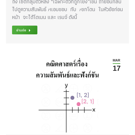
ถึง เซตกลุ่มตัวหลัง “เฉพาะตัวที่ถูกโยง”เช่น ถาย้อนกลับ
ไปดูความสัมพันธ์ 𝑟แอบชอบ กับ 𝑟ชกโดน ในหัวข้อก่อน
หน้า จะได้โดเมน และ เรนจ์ ดังนี้
อ่านต่อ
MAR
17