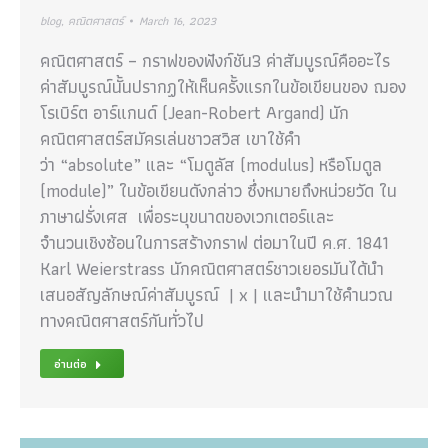
blog
,
คณิตศาสตร์
March 16, 2023
คณิตศาสตร์ – กราฟของฟังก์ชัน3 ค่าสัมบูรณ์คืออะไร
ค่าสัมบูรณ์นั้นปรากฏให้เห็นครั้งแรกในข้อเขียนของ ฌอง
โรเบิร์ต อาร์แกนด์ (Jean-Robert Argand) นัก
คณิตศาสตร์สมัครเล่นชาวสวิส เขาใช้คำ
ว่า “absolute” และ “โมดูลัส (modulus) หรือโมดูล
(module)” ในข้อเขียนดังกล่าว ซึ่งหมายถึงหน่วยวัด ใน
ภาษาฝรั่งเศส เพื่อระบุขนาดของเวกเตอร์และ
จำนวนเชิงซ้อนในการสร้างกราฟ ต่อมาในปี ค.ศ. 1841
Karl Weierstrass นักคณิตศาสตร์ชาวเยอรมันได้นำ
เสนอสัญลักษณ์ค่าสัมบูรณ์ | x | และนำมาใช้คำนวณ
ทางคณิตศาสตร์กันทั่วไป
อ่านต่อ