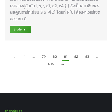
เซตของคู่อันดับ ( s, { c1, c2, c4 } ) ซึ่งเป็นสมาชิกของ
ผลคูณคาร์ทีเซียน S x P(C) โดยที่ P(C) คือเพาเวอร์เซต
ของเซต C
อ่านต่อ
←
1
…
79
80
81
82
83
…
436
→
เกี่ยวกับเรา