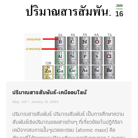
JAN
16
ปริมาณสารสัมพันธ์-เคมีออนไลน์
blog
,
เคมี
January 16, 2024
ปริมาณสารสัมพันธ์ ปริมาณสัมพันธ์ เป็นการศึกษาความ
สัมพันธ์เชิงปริมาณของสารต่างๆ ที่เกี่ยวข้องในปฏิกิริยา
เคมีจากสมการนั้นๆมวลอะตอม (atomic mass) คือ
ตัวเลขที่ได้จากการเปรียบเทียบมวลจริงของธาตุ 1 อะตอม