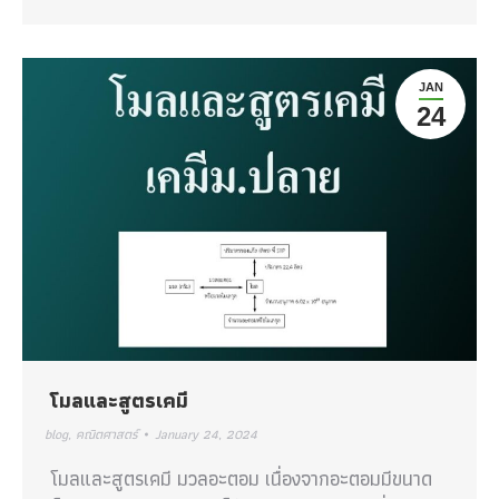
JAN
24
โมลและสูตรเคมี
blog
,
คณิตศาสตร์
January 24, 2024
โมลและสูตรเคมี มวลอะตอม เนื่องจากอะตอมมีขนาด