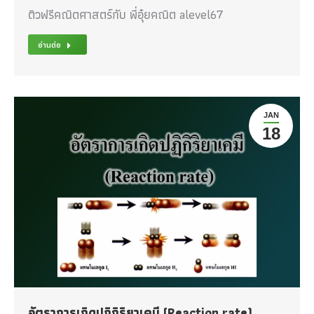
ติวฟรีคณิตศาสตร์กับ พี่อุ๋ยคณิต alevel67
อ่านต่อ
JAN
18
อัตราการเกิดปฏิกิริยาเคมี (Reaction rate)