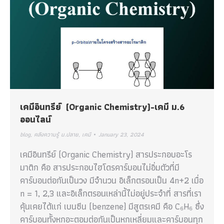
เคมีอินทรีย์ (Organic Chemistry)-เคมี ม.6
ออนไลน์
blog
,
คลังความรู้ ม.ปลาย
,
เคมี
January 23, 2024
เคมีอินทรีย์ (Organic Chemistry) สารประกอบอะโร
มาติก คือ สารประกอบไฮโดรคาร์บอนไม่อิ่มตัวที่มี
คาร์บอนต่อกันเป็นวง มีจำนวน อิเล็กตรอนเป็น 4n+2 เมื่อ
n = 1, 2,3 และอิเล็กตรอนเหล่านี้ไม่อยู่ประจำที่ สารที่เรา
คุ้นเคยได้แก่ เบนซีน (benzene) มีสูตรเคมี คือ C₆H₆ ซึ่ง
คาร์บอนทั้งหกอะตอมต่อกันเป็นหกเหลี่ยมและคาร์บอนทุก