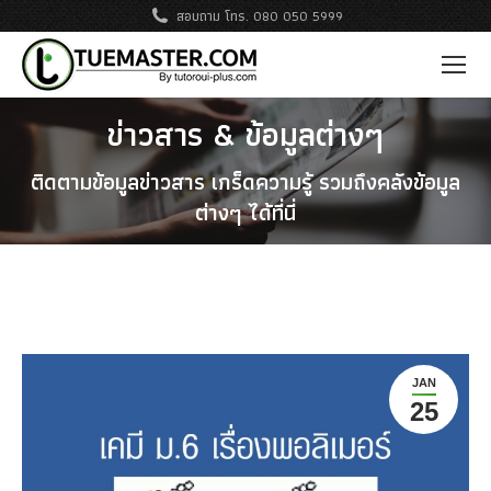
สอบถาม โทร. 080 050 5999
ข่าวสาร & ข้อมูลต่างๆ
ติดตามข้อมูลข่าวสาร เกร็ดความรู้ รวมถึงคลังข้อมูล
ต่างๆ ได้ที่นี่
JAN
25