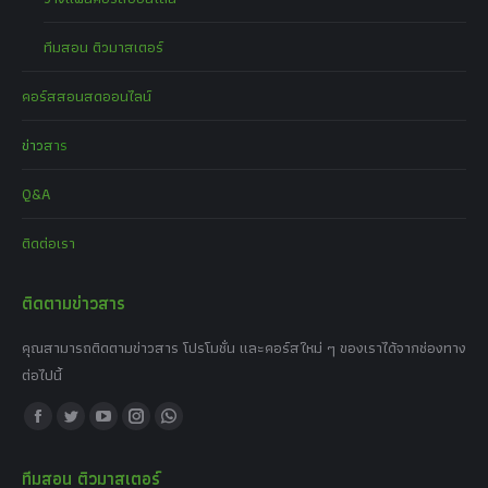
ทีมสอน ติวมาสเตอร์
คอร์สสอนสดออนไลน์
ข่าวสาร
Q&A
ติดต่อเรา
ติดตามข่าวสาร
คุณสามารถติดตามข่าวสาร โปรโมชั่น และคอร์สใหม่ ๆ ของเราได้จากช่องทาง
ต่อไปนี้
Find us on:
Facebook
Twitter
YouTube
Instagram
Whatsapp
page
page
page
page
page
ทีมสอน ติวมาสเตอร์
opens
opens
opens
opens
opens