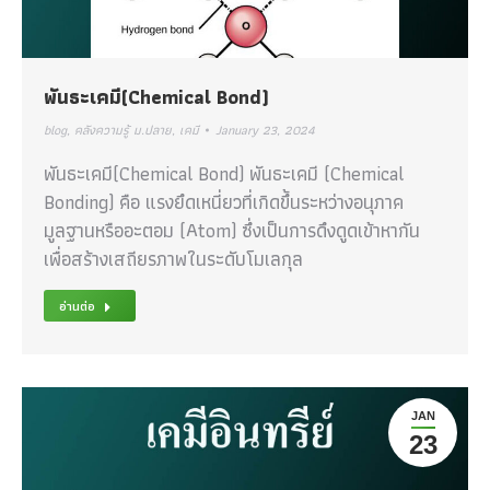
พันธะเคมี(Chemical Bond)
blog
,
คลังความรู้ ม.ปลาย
,
เคมี
January 23, 2024
พันธะเคมี(Chemical Bond) พันธะเคมี (Chemical
Bonding) คือ แรงยึดเหนี่ยวที่เกิดขึ้นระหว่างอนุภาค
มูลฐานหรืออะตอม (Atom) ซึ่งเป็นการดึงดูดเข้าหากัน
เพื่อสร้างเสถียรภาพในระดับโมเลกุล
อ่านต่อ
JAN
23