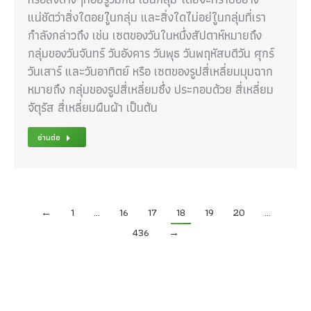
แน่ชัดว่าสิ่งใดอยใู่นกลุ่ม และสิ่งใดไม่อย่ใูนกลุ่มที่เรา
กำลังกล่าวถึง เช่น เซตของวันในหนึ่งสัปดาห์หมายถึง
กลุ่มของวันจันทร์ วันอังคาร วันพุธ วันพฤหัสบดีวัน ศุกร์
วันเสาร์ และวันอาทิตย์ หรือ เซตของรูปสี่เหลี่ยมมุมฉาก
หมายถึง กลุ่มของรูปสี่เหลี่ยมซึ่ง ประกอบด้วย สี่เหลี่ยม
จัตุรัส สี่เหลี่ยมผืนผ้า เป็นต้น
อ่านต่อ
←
1
…
16
17
18
19
20
…
436
→