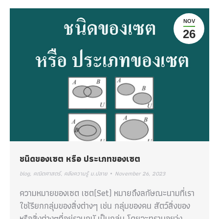
NOV
26
ชนิดของเซต หรือ ประเภทของเซต
blog
,
คณิตศาสตร์
,
คลังความรู้ ม.ปลาย
November 26, 2023
ความหมายของเซต เซต(Set) หมายถึงลกัษณะนามที่เรา
ใชเ้รียกกลุ่มของสิ่งต่างๆ เช่น กลุ่มของคน สัตว์สิ่งของ
หรือสิ่งต่างๆที่อย่รูวมกนั เป็นกลุ่ม โดยจะทราบอยา่ง