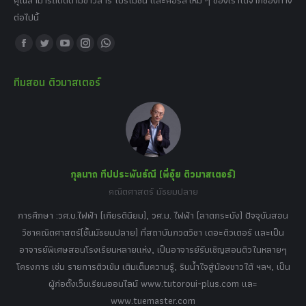
คุณสามารถติดตามข่าวสาร โปรโมชั่น และคอร์สใหม่ ๆ ของเราได้จากช่องทาง
ต่อไปนี้
Find us on:
Facebook
Twitter
YouTube
Instagram
Whatsapp
page
page
page
page
page
ทีมสอน ติวมาสเตอร์
opens
opens
opens
opens
opens
in
in
in
in
in
new
new
new
new
new
window
window
window
window
window
กุลนาถ ทีปประพันธ์ณี (พี่อุ๋ย ติวมาสเตอร์)
คณิตศาสตร์ มัธยมปลาย
อร์
tor
การศึกษา :วศ.บ.ไฟฟ้า (เกียรตินิยม), วศ.ม. ไฟฟ้า (ลาดกระบัง) ปัจจุบันสอน
วิ
เศษ
วิชาคณิตศาสตร์(ชั้นมัธยมปลาย) ที่สถาบันกวดวิชา เดอะติวเตอร์ และเป็น
วิช
,
อาจารย์พิเศษสอนโรงเรียนหลายแห่ง, เป็นอาจารย์รับเชิญสอนติวในหลายๆ
พิเ
ธานี
โครงการ เช่น รายการติวเข้ม เติมเต็มความรู้, รินน้ำใจสู่น้องชาวใต้ ฯลฯ, เป็น
ควา
ิบาย
ผู้ก่อตั้งเว็บเรียนออนไลน์ www.tutoroui-plus.com และ
ม.
แนน
www.tuemaster.com