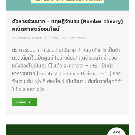
ตัวหารร่วมมาก – ทฤษฎีจำนวน (Number theory)
คณิตศาสตร์ออนไลน์
คณิตศาสตร์
,
คลังความรู้ ม.ปลาย
April 27, 2023
ตัวหารร่วมมาก (ห.ร.ม.) บทนิยาม กําหนดให้ a, b เป็นจํา
นวนเต็มที่ไม่เป็นศูนย์ (อย่างน้อยที่สุดจํานวนใดจํานวน
หนึ่งต้องไม่เป็นศูนย์) แล้ว จะกล่าวว่า + d∈I เป็นตัว
หารร่วมมาก (Greatest Common Divisor : GCD) ของ
จํานวนเต็ม a,b ก็ ต่อเมื่อ d เป็นจํานวนเต็มที่มากที่สุดที่ทํา
ให้ d|a และ d|b
อ่านต่อ
APR