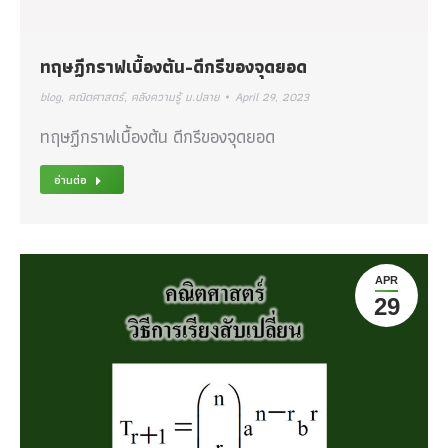
ทฤษฏีกราฟเบื้องต้น‎-ดีกรีของจุดยอด
blog
,
คณิตศาสตร์
,
คลังความรู้ ม.ปลาย
April 29, 2023
ทฤษฏีกราฟเบื้องต้น‎ ดีกรีของจุดยอด
อ่านต่อ
APR
29