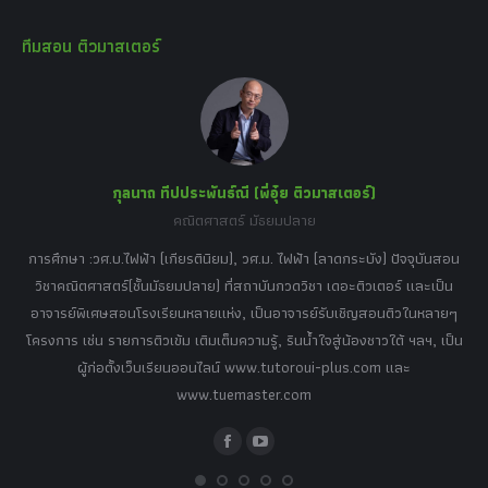
page
page
page
page
page
ทีมสอน ติวมาสเตอร์
opens
opens
opens
opens
opens
in
in
in
in
in
new
new
new
new
new
window
window
window
window
window
กุลนาถ ทีปประพันธ์ณี (พี่อุ๋ย ติวมาสเตอร์)
คณิตศาสตร์ มัธยมปลาย
อร์
tor
การศึกษา :วศ.บ.ไฟฟ้า (เกียรตินิยม), วศ.ม. ไฟฟ้า (ลาดกระบัง) ปัจจุบันสอน
วิ
เศษ
วิชาคณิตศาสตร์(ชั้นมัธยมปลาย) ที่สถาบันกวดวิชา เดอะติวเตอร์ และเป็น
วิช
,
อาจารย์พิเศษสอนโรงเรียนหลายแห่ง, เป็นอาจารย์รับเชิญสอนติวในหลายๆ
พิเ
ธานี
โครงการ เช่น รายการติวเข้ม เติมเต็มความรู้, รินน้ำใจสู่น้องชาวใต้ ฯลฯ, เป็น
ควา
ิบาย
ผู้ก่อตั้งเว็บเรียนออนไลน์ www.tutoroui-plus.com และ
ม.
แนน
www.tuemaster.com
ที่
Facebook
YouTube