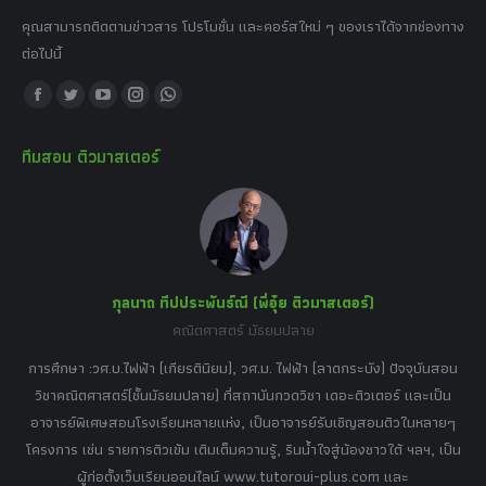
คุณสามารถติดตามข่าวสาร โปรโมชั่น และคอร์สใหม่ ๆ ของเราได้จากช่องทาง
ต่อไปนี้
Find us on:
Facebook
Twitter
YouTube
Instagram
Whatsapp
page
page
page
page
page
ทีมสอน ติวมาสเตอร์
opens
opens
opens
opens
opens
in
in
in
in
in
new
new
new
new
new
window
window
window
window
window
กุลนาถ ทีปประพันธ์ณี (พี่อุ๋ย ติวมาสเตอร์)
คณิตศาสตร์ มัธยมปลาย
อร์
tor
การศึกษา :วศ.บ.ไฟฟ้า (เกียรตินิยม), วศ.ม. ไฟฟ้า (ลาดกระบัง) ปัจจุบันสอน
วิ
เศษ
วิชาคณิตศาสตร์(ชั้นมัธยมปลาย) ที่สถาบันกวดวิชา เดอะติวเตอร์ และเป็น
วิช
,
อาจารย์พิเศษสอนโรงเรียนหลายแห่ง, เป็นอาจารย์รับเชิญสอนติวในหลายๆ
พิเ
ธานี
โครงการ เช่น รายการติวเข้ม เติมเต็มความรู้, รินน้ำใจสู่น้องชาวใต้ ฯลฯ, เป็น
ควา
ิบาย
ผู้ก่อตั้งเว็บเรียนออนไลน์ www.tutoroui-plus.com และ
ม.