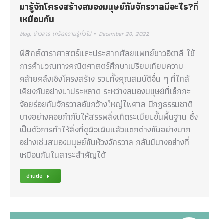
มารู้จักโครงสร้างสมองมนุษย์กับจักรวาลมีอะไร?ที่
เหมือนกัน
blog
,
ข่าวสาร เกร็ดความรู้ทั่วไป
December 20, 2022
ฟิสิกส์ดาราศาสตร์และประสาทศัลยแพทย์ชาวอิตาลี ใช้
การคำนวณทางคณิตศาสตร์ศึกษาเปรียบเทียบความ
คล้ายคลึงเชิงโครงสร้าง รวมทั้งคุณสมบัติอื่น ๆ ที่ใกล้
เคียงกันอย่างน่าประหลาด ระหว่างสมองมนุษย์ที่เล็กกะ
จ้อยร่อยกับจักรวาลอันกว้างใหญ่ไพศาล มีกฎธรรมชาติ
บางอย่างคอยกำกับให้สรรพสิ่งเกิดระเบียบขั้นพื้นฐาน ซึ่ง
เป็นตัวการทำให้สิ่งที่ดูผิวเผินแล้วแตกต่างกันอย่างมาก
อย่างเช่นสมองมนุษย์กับห้วงจักรวาล กลับมีบางอย่างที่
เหมือนกันในสาระสำคัญได้
อ่านต่อ