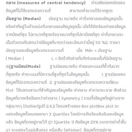
กลาง
(measures of central tendency)
ค่าเฉลียเลขคณิตของ
ข้อมูลที่ไม่ได้แจกแจงความถี่ สามารถคำนวณได้จากสูตร
มัธยฐาน (
Median)
มัธยฐาน หมายถึง ค่ากึ่งกลางของข้อมูลชุดนั้น
หรือค่าที่อยู่ในตำแหน่งกึ่งกลางของข้อมูลชุดนั้น เมื่อได้จัดเรียงค่าของข้อมูล
จากน้อยที่สุด ไปหามากที่สุดหรือจาหมากที่สุกไปหาน้อยที่สุด ค่ากึ่งกลางจะ
เป็นตัวแทนที่แสดงว่ามีข้อมูลที่มากกว่าและน้อนกว่านี้อยู่ 50 %2. การหา
มัธยฐานของข้อมูลที่แจกแจงความถี่ เมื่อ Mdn = มัธยฐาน
( Median ) L = ขีดจำกัดล่างที่แท้จริงของชั้นที่มีมัธยฐาน
อยู่
ฐานนิยม(
Mode)
ฐานนิยมหมายถึง ค่าของคะแนนที่ซ้ำกันมาก
ที่สุดหรือ ค่าคะแนนที่มีความถี่สูงที่สุดในข้อมูลชุดนั้น 1. ฐานนิยมของ
ข้อมูลที่ไม่แจกแจงความถี่ 2. ฐานนิยมของข้อมูลที่แจกแจงความถี่Box
Plot ใช้แสดงสาระที่สำคัญของข้อมูลคือ ค่ากลาง ค่าการกระจาย สัดส่วน
ข้อมูลที่มากหรือน้อยกว่าค่ากลาง ( Symmetry ) รวมทั้งข้อมูลที่อยู่ห่างจาก
กลุ่มมากๆ (Outlier)รูปที่ 2.4.2 โครงสร้างของ Box plotBox plot จะ
แสดงข้อมูลทั้งหมดออกมา 3 Quartiles โดยมีการจัดเรียงอันดับของข้อมูล
แล้ว ข้อมูลที่ตกอยู่ภายใต้ Q1 (Quartile 1) คือข้อมูล 25% แรกจากค่าต่ำขึ้น
มา จะแสดงในรูปเส้นตรง หนึ่งเส้น (Whisker) ข้อมูลที่ตกอยู่ภาย