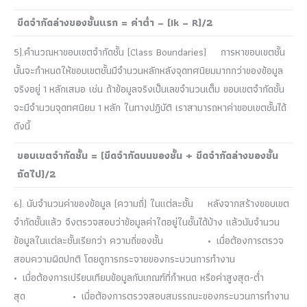
ขีดจำกัดล่างของชั้นแรก = ค่าต่ำ – (Ik – R)/2
5).คำนวณหาขอบเขตจำกัดชั้น (Class Boundaries) การหาขอบเขตชั้น
นั้นจะกำหนดให้ขอบเขตชั้นมีจำนวนหลักหลังจุดทศนิยมมากกว่าของข้อมูล
จริงอยู่ 1 หลักเสมอ เช่น ถ้าข้อมูลจริงเป็นเลขจำนวนเต็ม ขอบเขตจำกัดชั้น
จะมีจำนวนจุดทศนิยม 1 หลัก ในทางปฏิบัติ เราสามารถหาค่าขอบเขตชั้นได้
ดังนี้
ขอบเขตจำกัดชั้น = (ขีดจำกัดบนของชั้น + ขีดจำกัดล่างของชั้น
ถัดไป)/2
6). นับจำนวนค่าของข้อมูล (ความถี่) ในแต่ละชั้น หลังจากสร้างขอบเขต
จำกัดชั้นแล้ว จึงตรวจสอบว่าข้อมูลค่าใดอยู่ในชั้นได้บ้าง แล้วนับจำนวน
ข้อมูลในแต่ละชั้นเรียกว่า ความถี่ของชั้น • เมื่อต้องการตรวจ
สอบความผิดปกติ โดยดูการกระจายของกระบวนการทำงาน
• เมื่อต้องการเปรียบเทียบข้อมูลกับเกณฑ์ที่กำหนด หรือค่าสูงสุด-ต่ำ
สุด • เมื่อต้องการตรวจสอบสมรรถนะของกระบวนการทำงาน