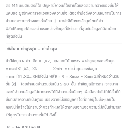
คือ 145 เซนติเมตรก็ได้ ปัญหานี้อาจแก้ไขด้ายโดยลดความกว้างของชั้นให้
แคบลง ผูสร้างตารางแจกแจงความถี่จะต้องคำนึงถึงความเหมาสมในการ
กำหมดความกว้างของชั้นด้วย 1). หาค่าพิสัยของข้อมูลโดยที่ค่า
พิสัย(Range)คือผลต่างระหว่างข้อมูลที่มีค่ามากที่สุดกับข้อมูลที่มีค่าน้อย
ที่สุดดังนั้น
พิสัย = ค่าสูงสุด – ค่าต่ำสุด
ถ้ามีข้อมูล N ค่า คือ X1 ,X2,…XNและให้ Xmax = ค่าสูงสุดของข้อมูล
= max(X1 ,X2,…XN) Xmin = ค่าต่ำสุดของข้อมูล
= min (X1 ,X2,…XN)ดังนั้น พิสัย = R = Xmax – Xmin 2)กำหมดจำนวน
ชั้น (k) โดยกำหนดจำนวนชั้นเป็น 5-20 ชั้น ถ้าข้อมูลมีการกระจายมาก
และมีจำนวนข้อมูลไม่มากควรให้มีจำนวนชั้นน้อยๆ เพื่อป้องกันไม่ให้มีชั้นที่มี
ชั้นที่มีค่าความถี่เป็นศูนย์ เนื่องจากไม่มีข้อมูลค่าใดที่ตกอยู่ในชั้นๆเลยใน
กรณีนี้ที่สร้างไม่ทราบว่าควรกำหมดให้ตารางแจกแจงความถี่มีกี่ชั้นส่ามารถ
ใช้สูตรในการคำนวณชั้นได้ ด้งนี้
K = 1+ 3.3 log N