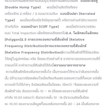
กระบวนการผลิตขาดการปรับปรุง/หรือการผลิตไม่ได้ผล
•
แบบระฆังคู่
(
Double Hump Type)
พบเมื่อนำผลิตภัณฑ์ของ
เครื่องจักร 2 เครื่อง / 2 แบบมารวมกัน
•
แบบฟันปลา (
Serrated
Type)
พบเมื่อเครื่องมือวัดมีคุณภาพต่ำ หรือการอ่านค่ามีความแตก
ต่างกันไป
•
แบบหน้าผา (
Cliff Type)
พบเมื่อมีการตรวจสอบ
แบบ Total Inspection เพื่อคัดของเสียออกไป
2.4. โพลิกอน
โพลีกอน
(
Polygon)
2.5 การแจกแจงความถี่สัมพัทธ์ (Relative
Frequency Distribution)
การแจกแจงความถี่สัมพัทธ์
(
Relative Frequency Distribution)
ความถี่สัมพัทธ์ที่ได้นิยมเขียน
ให้อยู่ในรูปทศนิยม หรือ ร้อยละตัวอย่างที่ 8 จากตารางแจกแจงความถี่ที่
กาหนดให้ หาค่าความถี่สัมพัทธ์ได้ดังนี้
ความหมายจากตาราง
ความถี่สัมพัทธ์ของอันตรภาคชั้นใด เป็นการบอกให้ทราบว่าอันตรภาคชั้น
นั้น มีจำนวนมากน้อยเพียงใดเมื่อเทียบกับผลรวมของความถี่ทั้งหมด แต่เพื่อ
ความเข้าใจได้ง่ายๆ จึงนิยมเขียนเป็นร้อยละ เรียกว่า “ร้อยละของความถี่
สัมพัทธ์”เช่น อันตรภาคชั้น 10 – 14 มีร้อยละของความถี่สัมพัทธ์
เท่ากับ 10.00 แสดงว่า อันตรภาคชั้น 10 -14 มีจานวนคิดเป็นร้อย
ละ 10.00 ของจานวนข้อมูลทั้งหมดอันตรภาคชั้น 20 – 24 เป็นอันตรภาค