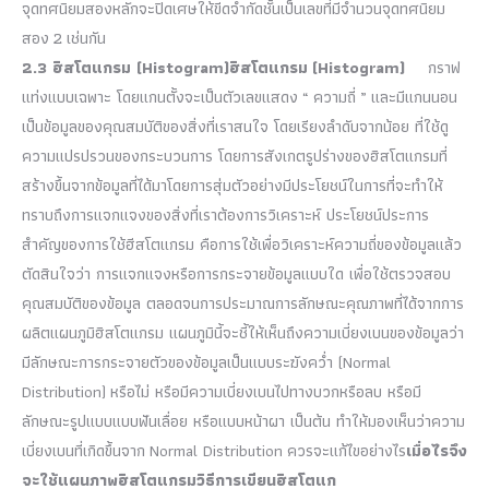
จุดทศนิยมสองหลักจะปิดเศษให้ขีดจำกัดชั้นเป็นเลขที่มีจำนวนจุดทศนิยม
สอง 2 เช่นกัน
2.3 ฮิสโตแกรม (Histogram)
ฮิสโตแกรม
(Histogram)
กราฟ
แท่งแบบเฉพาะ โดยแกนตั้งจะเป็นตัวเลขแสดง “ ความถี่ ” และมีแกนนอน
เป็นข้อมูลของคุณสมบัติของสิ่งที่เราสนใจ โดยเรียงลำดับจากน้อย ที่ใช้ดู
ความแปรปรวนของกระบวนการ โดยการสังเกตรูปร่างของฮิสโตแกรมที่
สร้างขึ้นจากข้อมูลที่ได้มาโดยการสุ่มตัวอย่างมีประโยชน์ในการที่จะทำให้
ทราบถึงการแจกแจงของสิ่งที่เราต้องการวิเคราะห์ ประโยชน์ประการ
สำคัญของการใช้ฮีสโตแกรม คือการใช้เพื่อวิเคราะห์ความถี่ของข้อมูลแล้ว
ตัดสินใจว่า การแจกแจงหรือการกระจายข้อมูลแบบใด เพื่อใช้ตรวจสอบ
คุณสมบัติของข้อมูล ตลอดจนการประมาณการลักษณะคุณภาพที่ได้จากการ
ผลิตแผนภูมิฮิสโตแกรม แผนภูมินี้จะชี้ให้เห็นถึงความเบี่ยงเบนของข้อมูลว่า
มีลักษณะการกระจายตัวของข้อมูลเป็นแบบระฆังคว่ำ (Normal
Distribution) หรือไม่ หรือมีความเบี่ยงเบนไปทางบวกหรือลบ หรือมี
ลักษณะรูปแบบแบบฟันเลื่อย หรือแบบหน้าผา เป็นต้น ทำให้มองเห็นว่าความ
เบี่ยงเบนที่เกิดขึ้นจาก Normal Distribution ควรจะแก้ไขอย่างไร
เมื่อไรจึง
จะใช้แผนภาพฮิสโตแกรม
วิธีการเขียนฮิสโตแก