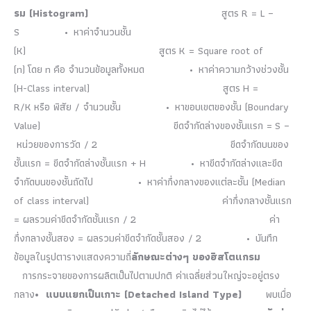
รม
(Histogram)
สูตร R = L –
S • หาค่าจำนวนชั้น
(K) สูตร K = Square root of
(n) โดย n คือ จำนวนข้อมูลทั้งหมด • หาค่าความกว้างช่วงชั้น
(H-Class interval) สูตร H =
R/K หรือ พิสัย / จำนวนชั้น • หาขอบเขตของชั้น (Boundary
Value) ขีดจำกัดล่างของชั้นแรก = S –
หน่วยของการวัด / 2 ขีดจำกัดบนของ
ชั้นแรก = ขีดจำกัดล่างชั้นแรก + H • หาขีดจำกัดล่างและขีด
จำกัดบนของชั้นถัดไป • หาค่ากึ่งกลางของแต่ละชั้น (Median
of class interval) ค่ากึ่งกลางชั้นแรก
= ผลรวมค่าขีดจำกัดชั้นแรก / 2 ค่า
กึ่งกลางชั้นสอง = ผลรวมค่าขีดจำกัดชั้นสอง / 2 • บันทึก
ข้อมูลในรูปตารางแสดงความถี่
ลักษณะต่างๆ ของฮิสโตแกรม
การกระจายของการผลิตเป็นไปตามปกติ ค่าเฉลี่ยส่วนใหญ่จะอยู่ตรง
กลาง
•
แบบแยกเป็นเกาะ (
Detached Island Type)
พบเมื่อ