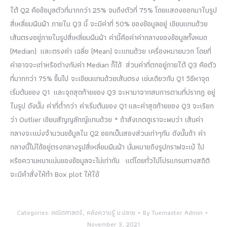
ใต้ Q2 คือข้อมูลตัวที่มากกว่า 25% จนถึงตัวที่ 75% โดยแสดงออกมาในรูป
สี่เหลี่ยมผืนผ้า ภายใน Q3 นี้ จะมีค่าที่ 50% ของข้อมูลอยู่ เขียนแทนด้วย
เส้นตรงอยู่ภายในรูปสี่เหลี่ยมผืนผ้า ค่านี้คือค่าค่ากลางของข้อมูลทั้งหมด
(Median) และตรงค่า เฉลี่ย (Mean) จะแทนด้วย เครื่องหมายบวก โดยที่
ค่าอาจจะเท่าหรือต่างกับค่า Median ก็ได้ ส่วนค่าที่ตกอยู่ภายใต้ Q3 คือตัว
ที่มากกว่า 75% ขึ้นไป จะเขียนแทนด้วยเส้นตรง เช่นเดียวกับ Q1 วิธีหาจุด
เริ่มต้นของ Q1 และจุดสุดท้ายของ Q3 จะหามาจากสมการตามที่ปรากฏ อยู่
ในรูป ดังนั้น ค่าที่ต่ำกว่า ค่าเริ่มต้นของ Q1 และค่าสุดท้ายของ Q3 จะเรียก
ว่า Outlier เขียนสัญญลักญ์แทนด้วย * ถ้าสังเกตดูเราจะพบว่า เส้นค่า
กลางจะแบ่งจำนวนขอ้มูลใน Q2 ออกเป็นสองส่วนเท่าๆกัน ดังนั้นถ้า ค่า
กลางนี้ไม่ได้อยู่ตรงกลางรูปสี่เหลี่ยมผืนผ้า นั่นหมายถึงรูปกราฟจะเบ้ ไป
หรือความหนาแน่นของข้อมูลจะไม่เท่ากัน แต่โดยทั่วไปโปรแกรมทางสถิติ
จะมีคำสั่งให้ทำ Box plot ให้ใช้
Categories:
คณิตศาสตร์
,
คลังความรู้ ม.ปลาย
By
Tuemaster Admin
November 3, 2021