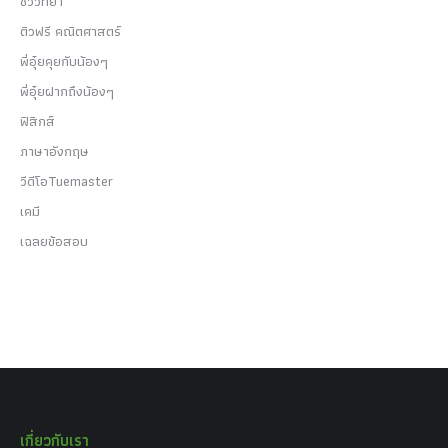
ชีววิทยา
ติวฟรี คณิตศาสตร์
พี่อุ๋ยคุยกับน้องๆ
พี่อุ๋ยฝากถึงน้องๆ
ฟิสิกส์
ภาษาอังกฤษ
วีดีโอTuemaster
เคมี
เฉลยข้อสอบ
เกี่ยวกับเรา