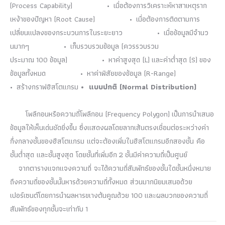
(Process Capability) • เมื่อต้องการวิเคราะห์หาสาเหตุราก
เหง้าของปัญหา (Root Cause) • เมื่อต้องการติดตามการ
เปลี่ยนแปลงของกระบวนการในระยะยาว • เมื่อข้อมูลมีจำนว
นมากๆ • เก็บรวบรวมข้อมูล (ควรรวบรวม
ประมาณ 100 ข้อมูล) • หาค่าสูงสุด (L) และค่าต่ำสุด (S) ของ
ข้อมูลทั้งหมด • หาค่าพิสัยของข้อมูล (R-Range)
• สร้างกราฟฮิสโตแกรม
• แบบปกติ (Normal Distribution)
โพลีกอนหรือความถี่โพลีกอน (Frequency Polygon) เป็นการนำเสนอ
ข้อมูลให้เห็นเด่นชัดยิ่งขึ้น ซึ่งแสดงผลโดยลากเส้นตรงเชื่อมต่อระหว่างค่า
กึ่งกลางชั้นของฮีสโตแกรม แต่จะต้องเพิ่มในฮีสโตแกรมอีกสองชั้น คือ
ชั้นต่ำสุด และชั้นสูงสุด โดยชั้นที่เพิ่มอีก 2 ชั้นมีค่าความถี่เป็นศูนย์
จากตารางแจกแจงความถี่ จะได้ความถี่สัมพัทธ์ของชั้นใดชั้นหนึ่งหมาย
ถึงความถี่ของชั้นนั้นหารด้วยความถี่ทั้งหมด ส่วนมากนิยมเสนอด้วย
เปอร์เซนต์โดยการนำผลหารขเางต้นคูณด้วย 100 และผลบวกของความถี่
สัมพัทธ์ของทุกชั้นจะเท่ากับ 1