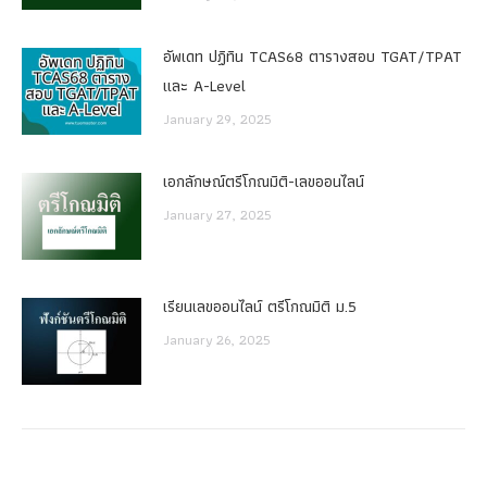
อัพเดท ปฏิทิน TCAS68 ตารางสอบ TGAT/TPAT
และ A-Level
January 29, 2025
เอกลักษณ์ตรีโกณมิติ-เลขออนไลน์
January 27, 2025
เรียนเลขออนไลน์ ตรีโกณมิติ ม.5
January 26, 2025