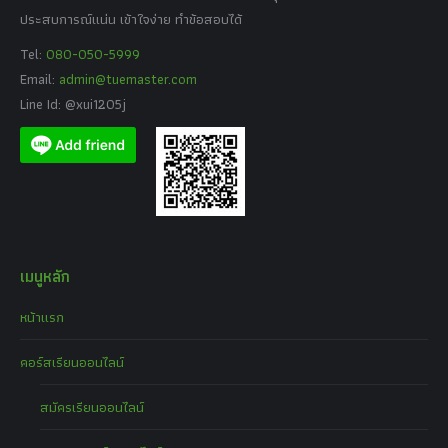
ประสบการณ์แน่น เข้าใจง่าย ทำข้อสอบได้
Tel:
080-050-5999
Email:
admin@tuemaster.com
Line Id: @xui1205j
เมนูหลัก
หน้าแรก
คอร์สเรียนออนไลน์
สมัครเรียนออนไลน์