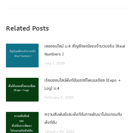
post:
Related Posts
เลขออนไลน์ ม.4 สัญลักษณ์ของจำนวนจริง (Real
Numbers )
July 1, 2025
เรียนออนไลน์ฟังก์ชันเอกซ์โพเนนเชียล (Expo +
Log) ม.4
February 5, 2025
ความสัมพันธ์และฟังก์ชันการพัฒนาโปรแกรมกับ
ฟังก์ชัน
January 30, 2025