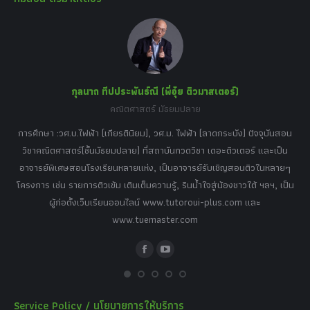
opens
opens
opens
opens
opens
in
in
in
in
in
new
new
new
new
new
window
window
window
window
window
กุลนาถ ทีปประพันธ์ณี (พี่อุ๋ย ติวมาสเตอร์)
คณิตศาสตร์ มัธยมปลาย
อร์
tor
การศึกษา :วศ.บ.ไฟฟ้า (เกียรตินิยม), วศ.ม. ไฟฟ้า (ลาดกระบัง) ปัจจุบันสอน
วิ
เศษ
วิชาคณิตศาสตร์(ชั้นมัธยมปลาย) ที่สถาบันกวดวิชา เดอะติวเตอร์ และเป็น
วิช
,
อาจารย์พิเศษสอนโรงเรียนหลายแห่ง, เป็นอาจารย์รับเชิญสอนติวในหลายๆ
พิเ
ธานี
โครงการ เช่น รายการติวเข้ม เติมเต็มความรู้, รินน้ำใจสู่น้องชาวใต้ ฯลฯ, เป็น
ควา
ิบาย
ผู้ก่อตั้งเว็บเรียนออนไลน์ www.tutoroui-plus.com และ
ม.
แนน
www.tuemaster.com
ที่
Facebook
YouTube
Service Policy / นโยบายการให้บริการ