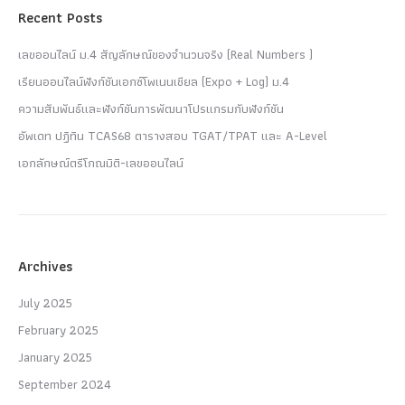
Recent Posts
เลขออนไลน์ ม.4 สัญลักษณ์ของจำนวนจริง (Real Numbers )
เรียนออนไลน์ฟังก์ชันเอกซ์โพเนนเชียล (Expo + Log) ม.4
ความสัมพันธ์และฟังก์ชันการพัฒนาโปรแกรมกับฟังก์ชัน
อัพเดท ปฏิทิน TCAS68 ตารางสอบ TGAT/TPAT และ A-Level
เอกลักษณ์ตรีโกณมิติ-เลขออนไลน์
Archives
July 2025
February 2025
January 2025
September 2024