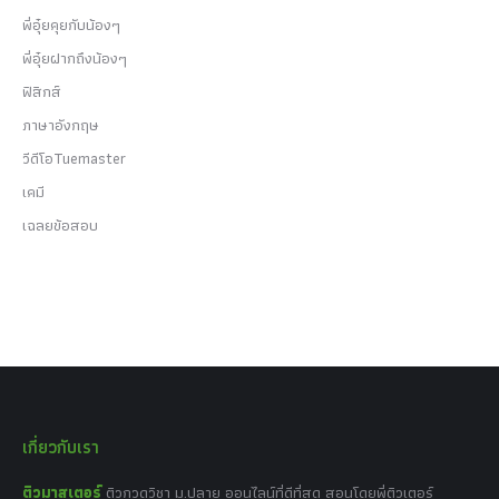
พี่อุ๋ยคุยกับน้องๆ
พี่อุ๋ยฝากถึงน้องๆ
ฟิสิกส์
ภาษาอังกฤษ
วีดีโอTuemaster
เคมี
เฉลยข้อสอบ
เกี่ยวกับเรา
ติวมาสเตอร์
ติวกวดวิชา ม.ปลาย ออนไลน์ที่ดีที่สุด สอนโดยพี่ติวเตอร์