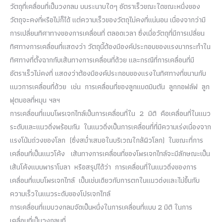
วัตถุที่เคลื่อนที่เป็นวงกลม บนระนาบใดๆ อัตราเร็วขณะใดขณะหนึ่งของ
วัตถุจะคงที่หรือไม่ก็ได้ แต่ความเร็วของวัตถุไม่คงที่แน่นอน เนื่องจากว่ามี
การเปลี่ยนทิศาทางของการเคลื่อนที่ ตลอดเวลา ซึ่งเมื่อวัตถุที่มีการเปลี่ยน
ทิศทางการเคลื่อนที่แสดงว่า วัตถุนี้ต้องมีองค์ประกอบของแรงมากระทำใน
ทิศทางที่ตั้งฉากกับเส้นทางการเคลื่อนที่ด้วย และกรณีที่การเคลื่อนที่มี
อัตราเร็วไม่คงที่ แสดงว่าต้องมีองค์ประกอบของแรงในทิศทางที่ขนานกับ
แนวการเคลื่อนที่ด้วย เช่น การเคลื่อนที่ของลูกแบดมินตัน ลูกกอฟล์ฟ ลูก
ฟุตบอลที่หมุน ฯลฯ
การเคลื่อนที่แบบโพรเจกไทล์เป็นการเคลื่อนที่ใน 2 มิติ คือเคลื่อนที่ในแนว
ระดับและแนวดิ่งพร้อมกัน ในแนวดิ่งเป็นการเคลื่อนที่ที่มีความเร่งเนื่องจาก
เเรงโน้มถ่วงของโลก (ซึ่งสม่ำเสมอในบริเวณใกล้ผิวโลก) ในขณะที่การ
เคลื่อนที่เป็นแนวโค้ง เส้นทางการเคลื่อนที่ของโพรเจกไทล์จะมีลักษณะเป็น
เส้นโค้งแบบพาราโบลา หรือสรุปได้ว่า การเคลื่อนที่ในแนวดิ่งของการ
เคลื่อนที่แบบโพรเจกไทล์ เป็นเช่นเดียวกับการตกในแนวด่งและไม่ขึ้นกับ
ความเร็วในแนวระดับของโปรเจกไทล์
การเคลื่อนที่แบบวงกลมจัดเป็นหนึ่งในการเคลื่อนที่แบบ 2 มิติ ในการ
เคลื่อนที่เป็นวงกลมที่