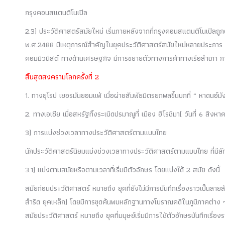
กรุงคอนสแตนติโนเปิล
2.3) ประวัติศาสตร์สมัยใหม่ เริ่มภายหลังจากที่กรุงคอนสแตนติโนเปิลถูกต
พ.ศ.2488 มีเหตุการณ์สำคัญในยุคประวัติศาสตร์สมัยใหม่หลายประการ 
คอมมิวนิสต์ ทางด้านเศรษฐกิจ มีการขยายตัวทางการค้าทางเรือสำเภา 
สิ้นสุดสงครามโลกครั้งที่ 2
1. ทางยุโรป เยอรมันยอมแพ้ เมื่อผ่ายสัมพัธมิตรยกพลขึ้นบกที่ “ หาดนอ์ม
2. ทางเอเชีย เมื่อสหรัฐทิ้งระเบิดปรมาณูที่ เมือง ฮิโรชิมา( วันที่ 6 สิง
3) การแบ่งช่วงเวลาทางประวัติศาสตร์ตามแบบไทย
นักประวัติศาสตร์นิยมแบ่งช่วงเวลาทางประวัติศาสตร์ตามแบบไทย ที่มีล
3.1) แบ่งตามสมัยหรือตามเวลาที่เริ่มมีตัวอักษร โดยแบ่งได้ 2 สมัย ดังนี้
สมัยก่อนประวัติศาสตร์ หมายถึง ยุคที่ยังไม่มีการบันทึกเรื่องราวเป็นลาย
สำริด ยุคเหล็ก) โดยมีการขุดค้นพบหลักฐานทางโบราณคดีในภูมิภาคต่า
สมัยประวัติศาสตร์ หมายถึง ยุคที่มนุษย์เริ่มมีการใช้ตัวอักษรบันทึกเรื่