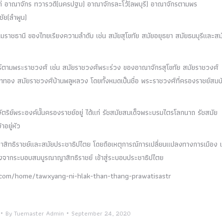
แก่ อาณาจักร ทวารวดี(นครปฐม) อาณาจักรละโว้(ลพบุรี) อาณาจักรตามพร
ชัย(ลำพูน)
มราชธานี ของไทยเรียงความลำดับ เช่น สมัยสุโขทัย สมัยอยุธยา สมัยธนบุรีและสม
ร์ตามพระราชวงศ์ เช่น สมัยราชวงศ์พระร่วง ของอาณาจักรสุโขทัย สมัยราชวงศ์
ททอง สมัยราชวงศ์บ้านพลูหลวง โดยทั้งหมดเป็นชื่อ พระราชวงศ์ที่ครองราชย์สมบั
ตริย์พระองค์นั้นครองราชย์อยู่ ได้แก่ รัชสมัยสมเด็จพระบรมไตรโลกนาถ รัชสมัย
อยู่หัว
ิทธิราชย์และสมัยประชาธิปไตย โดยถือเหตุการณ์การเปลี่ยนแปลงทางการเมือง เม
รองจากระบอบสมบูรณาญาสิทธิราชย์ เข้าสู่ระบอบประชาธิปไตย
eecom/home/tawxyang-ni-hlak-than-thang-prawatisastr
By
Tuemaster Admin
September 24, 2020