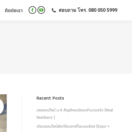
ติดต่อเรา
สอบถาม โทร. 080 050 5999
ติดต่อเรา
สอบถาม โทร. 080 050 5999
Facebook
YouTube
Facebook
YouTube
page
page
page
page
opens
opens
opens
opens
in
in
in
in
new
new
new
new
window
window
window
window
Recent Posts
เลขออนไลน์ ม.4 สัญลักษณ์ของจำนวนจริง (Real
Numbers )
เรียนออนไลน์ฟังก์ชันเอกซ์โพเนนเชียล (Expo +