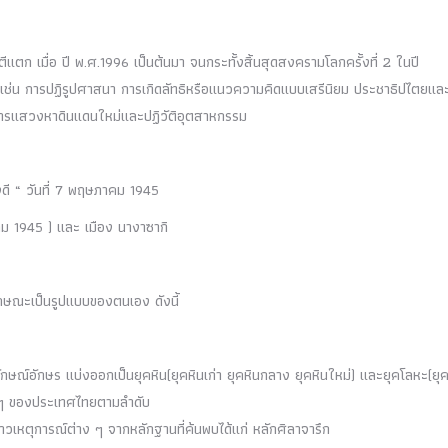
ีแตก เมื่อ ปี พ.ศ.1996 เป็นต้นมา จนกระทั้งสิ้นสุดสงครามโลกครั้งที่ 2 ในปี
เช่น การปฏิรูปศาสนา การเกิดลัทธิหรือแนวความคิดแบบเสรีนิยม ประชาธิปไตยแล
การแสวงหาดินแดนใหม่และปฏิวัติอุตสาหกรรม
ังดี “ วันที่ 7 พฤษภาคม 1945
หาคม 1945 ) และ เมือง นางาซากิ
ักษณะเป็นรูปแบบของตนเอง ดังนี้
ลักษณ์อักษร แบ่งออกเป็นยุคหิน(ยุคหินเก่า ยุคหินกลาง ยุคหินใหม่) และยุคโลหะ(ยุ
ง ๆ ของประเทศไทยตามลำดับ
องราวเหตุการณ์ต่าง ๆ จากหลักฐานที่ค้นพบได้แก่ หลักศิลาจารึก