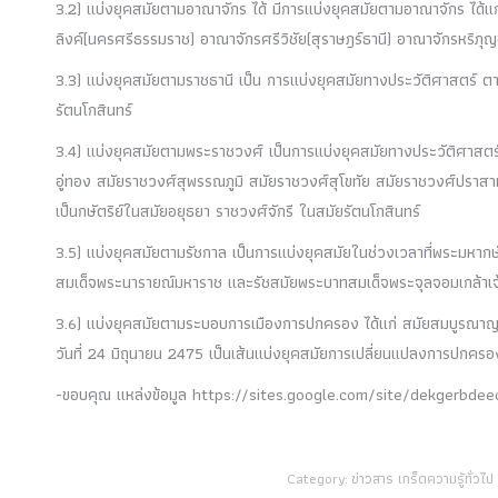
3.2) แบ่งยุคสมัยตามอาณาจักร ได้ มีการแบ่งยุคสมัยตามอาณาจักร ได้
ลิงค์(นครศรีธรรมราช) อาณาจักรศรีวิชัย(สุราษฎร์ธานี) อาณาจักรหริภุญ
3.3) แบ่งยุคสมัยตามราชธานี เป็น การแบ่งยุคสมัยทางประวัติศาสตร์ ตา
รัตนโกสินทร์
3.4) แบ่งยุคสมัยตามพระราชวงศ์ เป็นการแบ่งยุคสมัยทางประวัติศาสต
อู่ทอง สมัยราชวงศ์สุพรรณภูมิ สมัยราชวงศ์สุโขทัย สมัยราชวงศ์ปราสา
เป็นกษัตริย์ในสมัยอยุธยา ราชวงศ์จักรี ในสมัยรัตนโกสินทร์
3.5) แบ่งยุคสมัยตามรัชกาล เป็นการแบ่งยุคสมัยในช่วงเวลาที่พระมหากษั
สมเด็จพระนารายณ์มหาราช และรัชสมัยพระบาทสมเด็จพระจุลจอมเกล้าเจ้า
3.6) แบ่งยุคสมัยตามระบอบการเมืองการปกครอง ได้แก่ สมัยสมบูรณาญาส
วันที่ 24 มิถุนายน 2475 เป็นเส้นแบ่งยุคสมัยการเปลี่ยนแปลงการปกค
-ขอบคุณ แหล่งข้อมูล https://sites.google.com/site/dekgerbd
Category:
ข่าวสาร เกร็ดความรู้ทั่วไป