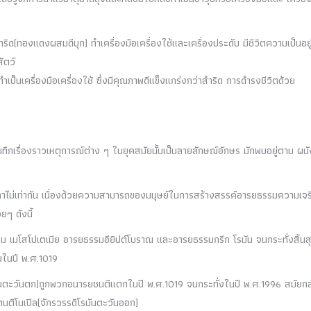
ริด(ทองแดงผสมดีบุก) ทำเครื่องมือเครื่องใช้และเครื่องประดับ มีชีวิตความเป็นอยู่ท
สัตว์
ทำเป็นเครื่องมือเครื่องใช้ ซึ่งมีคุณภาพดีแข็งแกร่งกว่าสำริด การดำรงชีวิตด้วย
รบันทึกเรื่องราวเหตุการณ์ต่าง ๆ ในยุคสมัยนั้นเป็นลายลักษณ์อักษร มักพบอยู่ตาม ผนั
วลาไม่เท่ากัน เนื่องด้วยความสามารถของมนุษย์ในการสร้างสรรค์อารยธรรมความเจริ
ยๆ ดังนี้
รม เมโสโปเตเมีย อารยธรรมอียิปต์โบราณ และอารยธรรมกรีก โรมัน จนกระทั่งสิ้นส
นในปี พ.ศ.1019
โรมันตะวันตก)ถูกพวกอนารยชนตีแตกในปี พ.ศ.1019 จนกระทั่งในปี พ.ศ.1996 สมัยก
แตนติโนเปิล(จักรวรรดิโรมันตะวันออก)