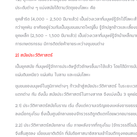
ประดับต่าง ๆ แบ่งสมัยได้ตามวัตถุของโลหะ คือ
ยุคสำริด (4,000 – 2,500 ปีมาแล้ว) เป็นช่วงเวลาที่มนุษย์รู้จักใช้โลหะสำ
กว่ายุคหิน อาศัยอยู่ร่วมกันเป็นชุมชนขนาดใหญ่ขึ้น รู้จักปลูกข้าวและเลี้ยง
ยุคเหล็ก (2,500 – 1,500 ปีมาแล้ว) เป็นช่วงเวลาที่มนุษย์รู้จักนำเหล็กมา
การเกษตรกรรม มีการติดต่อค้าขายระหว่างชุมชนต่าง
2) สมัยประวัติศาสตร์
เป็นยุคสมัย ที่มนุษย์รู้จักการประดิษฐ์ตัวอักษรขึ้นมาใช้แล้ว โดยได้มีกา
แผ่นดินเหนียว แผ่นหิน ใบลาน และแผ่นโลหะ
ชุมชนของมนุษย์ในภูมิภาคต่างๆ ก้าวเข้าสู่สมัยประวัติศาสตร์ ในระยะเ
แตกต่าง กัน ดังนั้น สมัยประวัติศาสตร์ในทางสากล จึงแบ่งเป็น 3 ยุคย่อ
2.1) ประวัติศาสตร์สมัยโบราณ เริ่ม ตั้งแต่ความเจริญของแหล่งอารยธร
ลงเมื่อกรุงโรม ซึ่งเป็นศูนย์กลางของจักรวรรดิถูกตีแตกโดยพวกอนารยช
2.2) ประวัติศาสตร์สมัยกลาง เริ่ม ภายหลังจากที่กรุงโรม (จักรวรรดิ
จึงสิ้นสุดลง เมื่อชนชาติเติร์ก ที่นับถือศาสนาอิสลามเข้าโจมตีกรุงคอนส