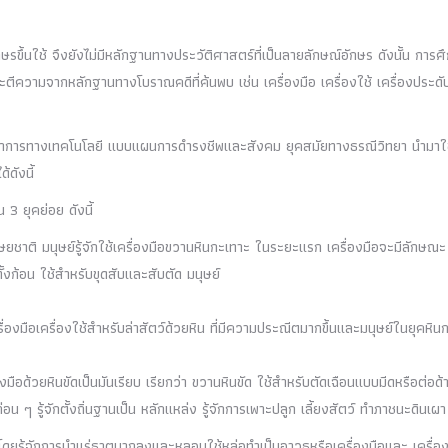
ักษรขึ้นใช้ จึงยังไม่มีหลักฐานทางประวัติศาสตร์ที่เป็นลายลักษณ์อักษร ดังนั้น การศ
ตีความจากหลักฐานทางโบราณคดีที่ค้นพบ เช่น เครื่องมือ เครื่องใช้ เครื่องประดับท
นาการทางเทคโนโลยี แบบแผนการดำรงชีพและสังคม ยุคสมัยทางธรณีวิทยา นำมาใ
ดังนี้
 3 ยุคย่อย ดังนี้
ชาติ มนุษย์รู้จักใช้เครื่องมือขวานหินกะเทาะ ในระยะแรก เครื่องมือจะมีลักษณะ
งก้อน ใช้สำหรับขุดสับและสับตัด มนุษย์
ื่องมือเครื่องใช้สำหรับล่าสัตว์ด้วยหิน ที่มีความประณีตมากขึ้นและมนุษย์ในยุคหิน
องมือด้วยหินขัดเป็นมันเรียบ เรียกว่า ขวานหินขัด ใช้สำหรับตัดเฉือนแบบมีดหรือต่อด้
่อน ๆ รู้จักตั้งถิ่นฐานเป็น หลักแหล่ง รู้จักการเพาะปลูก เลี้ยงสัตว์ ทำภาชนะดินเผา
้ โดยรู้จักการนำแร่ธาตุมาถลุงและหลอมใช้หล่อทำเป็นอาวุธหรือเครื่องมือและ เครื่อ