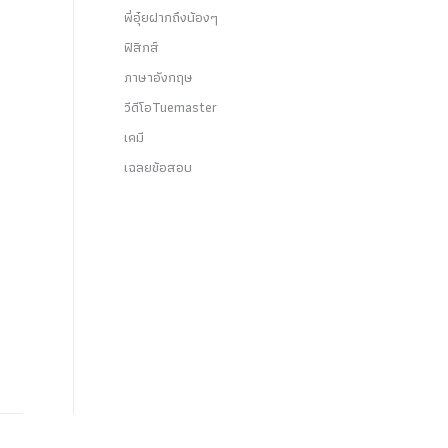
พี่อุ๋ยฝากถึงน้องๆ
ฟิสิกส์
ภาษาอังกฤษ
วีดีโอTuemaster
เคมี
เฉลยข้อสอบ