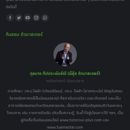
ต่อไปนี้
Find us on:
Facebook
Twitter
YouTube
Instagram
Whatsapp
page
page
page
page
page
ทีมสอน ติวมาสเตอร์
opens
opens
opens
opens
opens
in
in
in
in
in
new
new
new
new
new
window
window
window
window
window
กุลนาถ ทีปประพันธ์ณี (พี่อุ๋ย ติวมาสเตอร์)
คณิตศาสตร์ มัธยมปลาย
อร์
tor
การศึกษา :วศ.บ.ไฟฟ้า (เกียรตินิยม), วศ.ม. ไฟฟ้า (ลาดกระบัง) ปัจจุบันสอน
วิ
เศษ
วิชาคณิตศาสตร์(ชั้นมัธยมปลาย) ที่สถาบันกวดวิชา เดอะติวเตอร์ และเป็น
วิช
,
อาจารย์พิเศษสอนโรงเรียนหลายแห่ง, เป็นอาจารย์รับเชิญสอนติวในหลายๆ
พิเ
ธานี
โครงการ เช่น รายการติวเข้ม เติมเต็มความรู้, รินน้ำใจสู่น้องชาวใต้ ฯลฯ, เป็น
ควา
ิบาย
ผู้ก่อตั้งเว็บเรียนออนไลน์ www.tutoroui-plus.com และ
ม.
แนน
www.tuemaster.com