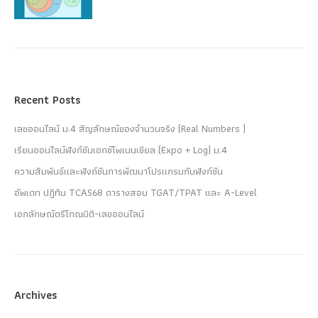
Recent Posts
เลขออนไลน์ ม.4 สัญลักษณ์ของจำนวนจริง (Real Numbers )
เรียนออนไลน์ฟังก์ชันเอกซ์โพเนนเชียล (Expo + Log) ม.4
ความสัมพันธ์และฟังก์ชันการพัฒนาโปรแกรมกับฟังก์ชัน
อัพเดท ปฏิทิน TCAS68 ตารางสอบ TGAT/TPAT และ A-Level
เอกลักษณ์ตรีโกณมิติ-เลขออนไลน์
Archives