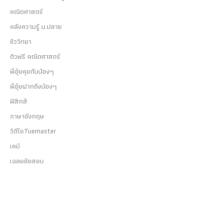
คณิตศาสตร์
คลังความรู้ ม.ปลาย
ชีววิทยา
ติวฟรี คณิตศาสตร์
พี่อุ๋ยคุยกับน้องๆ
พี่อุ๋ยฝากถึงน้องๆ
ฟิสิกส์
ภาษาอังกฤษ
วีดีโอTuemaster
เคมี
เฉลยข้อสอบ