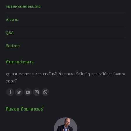
คอร์สสอนสดออนไลน์
ข่าวสาร
Q&A
ติดต่อเรา
ติดตามข่าวสาร
คุณสามารถติดตามข่าวสาร โปรโมชั่น และคอร์สใหม่ ๆ ของเราได้จากช่องทาง
ต่อไปนี้
Find us on:
Facebook
Twitter
YouTube
Instagram
Whatsapp
page
page
page
page
page
ทีมสอน ติวมาสเตอร์
opens
opens
opens
opens
opens
in
in
in
in
in
new
new
new
new
new