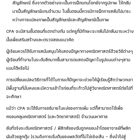
สัญลักษณ์ ซึ่งจากตัวอย่างจะเป็นการฝึกแทนโจทย์จากรูปภาพ ให้กลับ
มาเป็นสัญลักษณ์แทนจำนวน ในขั้นตอนนี้ควรมีการฝึกการสลับไปมาระ
หว่างการแปลงภาพเป็นสัญลักษณ์และสัญลักษณ์เป็นภาพ
CPA จะมีสามขั้นตอนที่แตกต่างกัน แต่ครูที่มีทักษะจะกลับไปกลับมาระหว่าง
นั้นเพื่อเสริมสร้างและตรวจสอบแนวคิด
ผู้เรียนควรได้รับการสนับสนุนให้แสดงปัญหาทางคณิตศาสตร์ด้วยวิธีต่างๆ
ผู้เรียนที่ทำงานในระดับลึกมากขึ้นสามารถแสดงปัญหาในรูปแบบต่างๆสาม
แบบได้หรือไม่
การเปลี่ยนแปลงวิธีการที่ใช้ในการแก้ปัญหาจะช่วยให้ผู้เรียนรู้สึกว่าพวกเขา
มีพื้นฐานที่มั่นคงและมีความเข้าใจก่อนที่จะก้าวไปสู่วิชาคณิตศาสตร์ต่อไปที่
จะศึกษา
แม้ว่า CPA จะได้รับการอธิบายในแง่ของการเพิ่ม แต่ก็สามารถใช้เพื่อ
ครอบคลุมคณิตศาสตร์ (และวิทยาศาสตร์) จำนวนมหาศาล
อันที่จริงระดับคณิตศาสตร์ / ฟิสิกส์ของฉันถูกครอบงำโดยอาจารย์ที่พลิก
ผันด้วยลูกตุ้ม (รวมถึงการเริ่มต้นของพลวัตที่ไม่ใช่เชิงเส้น – ซึ่งนำไปสู่