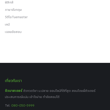
ฟิสิกส์
ภาษาอังกฤษ
วีดีโอTuemaster
เคมี
เฉลยข้อสอบ
เกี่ยวกับเรา
ติวมาสเตอร์
ติวกวดวิชา ม.ปลาย ออนไลน์ที่ดีที่สุด สอนโดยพี่ติวเตอร์
ประสบการณ์แน่น เข้าใจง่าย ทำข้อสอบได้
Tel:
080-050-5999