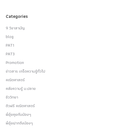
Categories
9 วิชาสามัญ
blog
PAT1
PAT3
Promotion
ข่าวสาร เกร็ดความรู้ทั่วไป
คณิตศาสตร์
คลังความรู้ ม.ปลาย
ชีววิทยา
ติวฟรี คณิตศาสตร์
พี่อุ๋ยคุยกับน้องๆ
พี่อุ๋ยฝากถึงน้องๆ