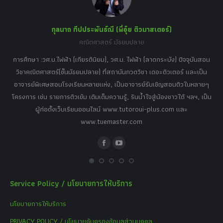
window
window
window
window
window
กุลนาถ ทีปประพันธ์ณี (พี่อุ๋ย ติวมาสเตอร์)
คณิตศาสตร์ มัธยมปลาย
อร์
tor
การศึกษา :วศ.บ.ไฟฟ้า (เกียรตินิยม), วศ.ม. ไฟฟ้า (ลาดกระบัง) ปัจจุบันสอน
วิ
เศษ
วิชาคณิตศาสตร์(ชั้นมัธยมปลาย) ที่สถาบันกวดวิชา เดอะติวเตอร์ และเป็น
วิช
,
อาจารย์พิเศษสอนโรงเรียนหลายแห่ง, เป็นอาจารย์รับเชิญสอนติวในหลายๆ
พิเ
ธานี
โครงการ เช่น รายการติวเข้ม เติมเต็มความรู้, รินน้ำใจสู่น้องชาวใต้ ฯลฯ, เป็น
ควา
ิบาย
ผู้ก่อตั้งเว็บเรียนออนไลน์ www.tutoroui-plus.com และ
ม.
แนน
www.tuemaster.com
ที่
Facebook
YouTube
Service Policy / นโยบายการให้บริการ
นโยบายการให้บริการ
PRIVACY POLICY / นโยบายคุ้มครองข้อมูลส่วนบุคคล