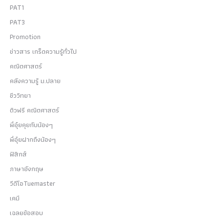
PAT1
PAT3
Promotion
ข่าวสาร เกร็ดความรู้ทั่วไป
คณิตศาสตร์
คลังความรู้ ม.ปลาย
ชีววิทยา
ติวฟรี คณิตศาสตร์
พี่อุ๋ยคุยกับน้องๆ
พี่อุ๋ยฝากถึงน้องๆ
ฟิสิกส์
ภาษาอังกฤษ
วีดีโอTuemaster
เคมี
เฉลยข้อสอบ