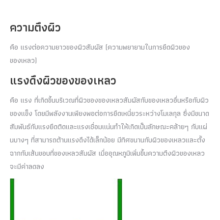
ความตึงผิว
คือ แรงต่อความยาวของผิวสัมผัส (ความพยายามในการยึดผิวของ
ของเหลว)
แรงดึงผิวของของเหลว
คือ แรง ที่เกิดขึ้นบริเวณที่ผิวของของเหลวสัมผัสกับของเหลวอื่นหรือกับผิว
ของแข็ง โดยมีพลังงานเพียงพอต่อการยึดเหนี่ยวระหว่างโมเลกุล ซึ่งมีขนาด
สัมพันธ์กับแรงยึดติดและแรงเชื่อมแน่นทำให้เกิดเป็นลักษณะคล้ายๆ กับแผ่
นบางๆ ที่สามารถต้านแรงดึงได้เล็กน้อย มีทิศขนานกับผิวของเหลวและตั้ง
ฉากกับเส้นขอบที่ของเหลวสัมผัส เมื่ออุณหภูมิเพิ่มขึ้นความตึงผิวของเหลว
จะมีค่าลดลง