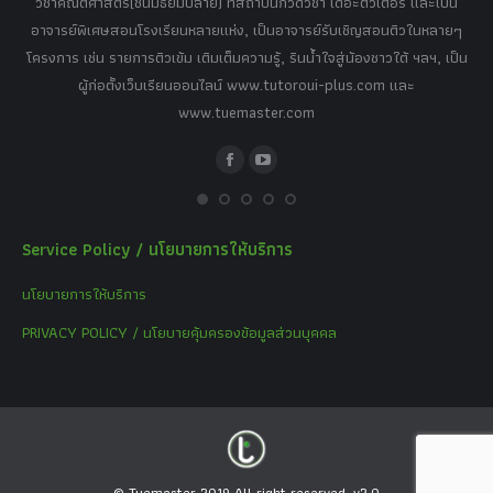
วิชาคณิตศาสตร์(ชั้นมัธยมปลาย) ที่สถาบันกวดวิชา เดอะติวเตอร์ และเป็น
วิช
,
อาจารย์พิเศษสอนโรงเรียนหลายแห่ง, เป็นอาจารย์รับเชิญสอนติวในหลายๆ
พิเ
ธานี
โครงการ เช่น รายการติวเข้ม เติมเต็มความรู้, รินน้ำใจสู่น้องชาวใต้ ฯลฯ, เป็น
ควา
ิบาย
ผู้ก่อตั้งเว็บเรียนออนไลน์ www.tutoroui-plus.com และ
ม.
แนน
www.tuemaster.com
ที่
Facebook
YouTube
Service Policy / นโยบายการให้บริการ
นโยบายการให้บริการ
PRIVACY POLICY / นโยบายคุ้มครองข้อมูลส่วนบุคคล
© Tuemaster 2019 All right reserved. v2.0