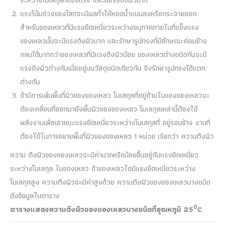
แรงโน้มถ่วงของโลกจะมีผลทำให้หยดน้ำแบนลงหรือกระจายออก
สำหรับของเหลวที่มีแรงยึดเหนี่ยวระหว่างอนุภาคภายในที่แข็งแรง
ของเหลวนั้นจะมีแรงดึงผิวมาก และรักษารูปทรงที่มีลักษณะค่อนข้าง
กลมได้มากกว่าของเหลวที่มีแรงดึงผิวน้อย ของเหลวต่างชนิดกันจะมี
แรงดึงผิวต่างกันเมื่ออยู่บนวัสดุชนิดเดียวกัน จึงรักษารูปทรงได้แตก
ต่างกัน
ถ้ามีการเพิ่มพื้นที่ผิวของของเหลว โมเลกุลที่อยู่ด้านในของของเหลวจะ
ต้องเคลื่อนที่ออกมายังพื้นผิวของของเหลว โมเลกุลเหล่านี้ต้องใช้
พลังงานเพื่อเอาชนะแรงยึดเหนี่ยวระหว่างโมเลกุลที่ อยู่รอบข้าง งานที่
ต้องใช้ในการขยายพื้นที่ผิวของของเหลว 1 หน่วย เรียกว่า ความตึงผิว
ความ ตึงผิวของของเหลวจะมีค่ามากหรือน้อยขึ้นอยู่กับแรงยึดเหนี่ยว
ระหว่างโมเลกุล ในของเหลว ถ้าของเหลวใดมีแรงยึดเหนี่ยวระหว่าง
โมเลกุลสูง ความตึงผิวจะมีค่าสูงด้วย ความตึงผิวของของเหลวบางชนิด
ดังข้อมูลในตาราง
O
ตารางแสดงความตึงผิวของของเหลวบางชนิดที่อุณหภูมิ 25
C