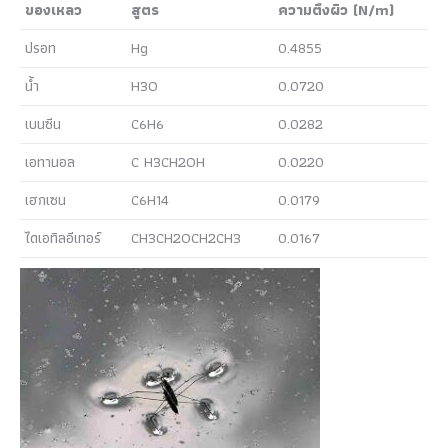
ของเหลว
สูตร
ความตึงผิว (N/m)
ปรอท
Hg
0.4855
น้ำ
H3O
0.0720
เบนซีน
C6H6
0.0282
เอทานอล
C H3CH2OH
0.0220
เฮกเซน
C6H14
0.0179
ไดเอทิลอีเทอร์
CH3CH2OCH2CH3
0.0167