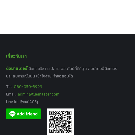
เกี่ยวกับเรา
ติวมาสเตอร์
ติวกวดวิชา ม.ปลาย ออนไลน์ที่ดีที่สุด สอนโดยพี่ติวเตอร์
ประสบการณ์แน่น เข้าใจง่าย ทำข้อสอบได้
Tel:
080-050-5999
Email:
admin@tuemaster.com
Line Id: @xui1205j