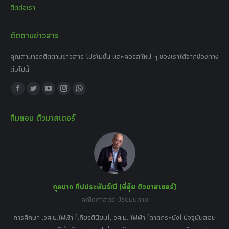
ติดต่อเรา
ติดตามข่าวสาร
คุณสามารถติดตามข่าวสาร โปรโมชั่น และคอร์สใหม่ ๆ ของเราได้จากช่องทาง
ต่อไปนี้
Find us on:
Facebook
Twitter
YouTube
Instagram
Whatsapp
page
page
page
page
page
ทีมสอน ติวมาสเตอร์
opens
opens
opens
opens
opens
in
in
in
in
in
new
new
new
new
new
window
window
window
window
window
กุลนาถ ทีปประพันธ์ณี (พี่อุ๋ย ติวมาสเตอร์)
คณิตศาสตร์ มัธยมปลาย
อร์
tor
การศึกษา :วศ.บ.ไฟฟ้า (เกียรตินิยม), วศ.ม. ไฟฟ้า (ลาดกระบัง) ปัจจุบันสอน
วิ
เศษ