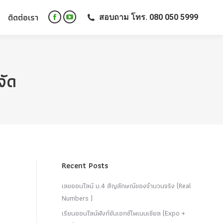
ติดต่อเรา
สอบถาม โทร. 080 050 5999
ติดต่อเรา
สอบถาม โทร. 080 050 5999
Facebook
YouTube
Facebook
YouTube
page
page
page
page
opens
opens
opens
opens
in
in
in
in
new
new
จัด
new
new
window
window
window
window
Recent Posts
เลขออนไลน์ ม.4 สัญลักษณ์ของจำนวนจริง (Real
Numbers )
เรียนออนไลน์ฟังก์ชันเอกซ์โพเนนเชียล (Expo +