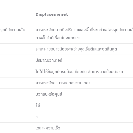
Displacemenet
ุดที่วัดตามเส้น
การกระจัดหมายถึงปริมาณของพื้นที่ระหว่างสองจุดวัดตามเส
ทางขั้นต่ำที่เชื่อมโยงพวกเขา
ระยะห่างอย่างน้อยระหว่างจุดเริ่มต้นและจุดสิ้นสุด
ปริมาณเวกเตอร์
ย
ไม่ได้ให้ข้อมูลที่ครบถ้วนเกี่ยวกับเส้นทางตามด้วยตัวรถ
การกระจัดสามารถลดลงตามเวลา
บวกลบหรือศูนย์
ใช่
s
เวลา×ความเร็ว