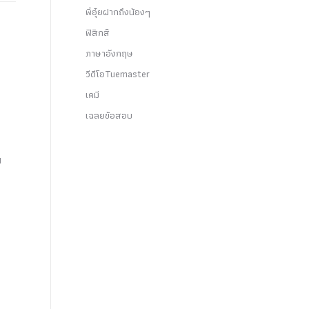
พี่อุ๋ยฝากถึงน้องๆ
ฟิสิกส์
ภาษาอังกฤษ
วีดีโอTuemaster
เคมี
เฉลยข้อสอบ
น