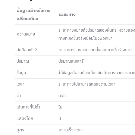
พื้นฐานสำหรับการ
ระยะทาง
เปรียบเทียบ
ระยะทางหมายถึงปริมาณของพื้นที่ระหว่างสองจ
ความหมาย
ทางที่เกิดขึ้นจริงเชื่อมโยงพวกเขา
มันคืออะไร?
ความยาวของถนนรวมทั้งหมดภายในร่างกาย
ปริมาณ
ปริมาณสเกลาร์
ข้อมูล
ให้ข้อมูลที่ครบถ้วนเกี่ยวกับเส้นทางตามร่างกา
เวลา
ระยะทางไม่สามารถลดลงตามเวลา
ค่า
บวก
เส้นทางที่ไม่ซ้ำ
ไม่
แสดงโดย
d
สูตร
ความเร็ว×เวลา