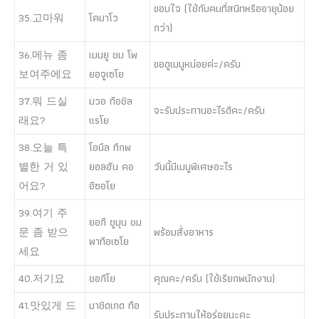
ขอบใจ (ใช้กับคนที่สนิทหรืออายุน้อย
35.고마워
โคมาโว
กว่า)
36.메뉴 좀
เมนยู ชม โพ
ขอดูเมนูหน่อยค่ะ/ครับ
보여주에요
ยอจูเซโย
37.뭐 드실
มวอ ทือชิล
จะรับประทานอะไรดีคะ/ครับ
래요?
แรโย
38.오늘 특
โอนึล ทึกพ
별한 거 있
ยอลฮัน คอ
วันนี้มีเมนูพิเศษอะไร
어요?
อีซอโย
39.여기 주
ยอกี ชูมุน ชม
문 좀 받으
พร้อมสั่งอาหาร
พาทือเซโย
세요
40.저기요
ชอกีโย
คุณคะ/ครับ (ใช้เรียกพนักงาน)
41.맛있게 드
มาชิดเกด ทือ
รับประทานให้อร่อยนะคะ