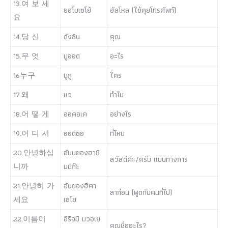
13.여 보 세
ยอโบเซโย้
ฮัลโหล (ใช้คุยโทรศัพท์)
요
14.당 신
ดังซิน
คุณ
15.무 엇
มูออด
อะไร
16누구
นูกู
ใคร
17.왜
แว
ทำไม
18.어 떻 게
ออคอเค
อย่างไร
19.어 디 서
ออดีซอ
ที่ไหน
20.안녕하십
อันนยองฮาชิ
สวัสดีค่ะ/ครับ แบบทางการ
니까
มนีก๊ะ
21.안녕히 가
อันยองฮีคา
ลาก่อน (พูดกับคนที่ไป)
세요
เซโย
22.이름이
อีรือมี มวอเย
คุณชื่ออะไร?