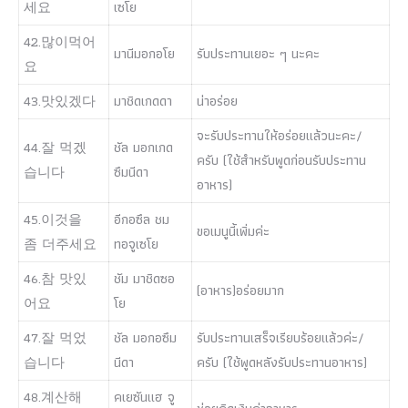
세요
เซโย
42.많이먹어
มานีมอกอโย
รับประทานเยอะ ๆ นะคะ
요
43.맛있겠다
มาชิดเกดดา
น่าอร่อย
จะรับประทานให้อร่อยแล้วนะคะ/
44.잘 먹겠
ชัล มอกเกด
ครับ (ใช้สำหรับพูดก่อนรับประทาน
습니다
ซึมนีดา
อาหาร)
45.이것을
อีกอซึล ชม
ขอเมนูนี้เพิ่มค่ะ
좀 더주세요
ทอจูเซโย
46.참 맛있
ชัม มาชิดซอ
(อาหาร)อร่อยมาก
어요
โย
47.잘 먹었
ชัล มอกอซึม
รับประทานเสร็จเรียบร้อยแล้วค่ะ/
습니다
นีดา
ครับ (ใช้พูดหลังรับประทานอาหาร)
48.계산해
คเยซันแฮ จู