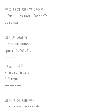
——————-
요즘 내가 지내고 있어요.
– โยจึม แนกา ชัลชีแนโกอิดซอโย
ฉันสบายดี
——————
당신은 어때요?
– ทังชินนึน ออแต๊โย้
คุณล่ะ เป็นยังไงบ้าง
——————
그냥 그래요.
– คือนยัง คือแรโย
ก็เรื่อยๆนะ
——————–
밥을 같이 갈래요?