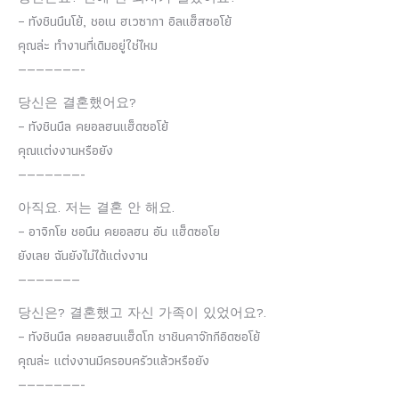
– ทังชินนึนโย้, ชอเน ฮเวซากา อิลแฮ็สซอโย้
คุณล่ะ ทำงานที่เดิมอยู่ใช่ไหม
———————-
당신은 결혼했어요?
– ทังชินนึล คยอลฮนแฮ็ดซอโย้
คุณแต่งงานหรือยัง
———————-
아직요. 저는 결혼 안 해요.
– อาจิกโย ชอนึน คยอลฮน อัน แฮ็ดซอโย
ยังเลย ฉันยังไม่ได้แต่งงาน
———————
당신은? 결혼했고 자신 가족이 있었어요?.
– ทังชินนึล คยอลฮนแฮ็ดโก ชาชินคาจ๊กกีอิดซอโย้
คุณล่ะ แต่งงานมีครอบครัวแล้วหรือยัง
———————-