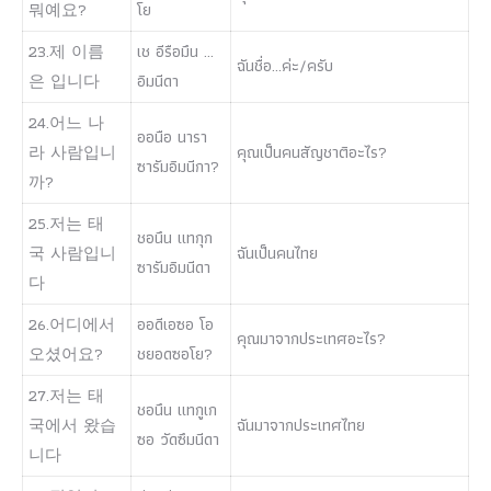
뭐예요?
โย
23.제 이름
เช อีรือมึน …
ฉันชื่อ…ค่ะ/ครับ
은 입니다
อิมนีดา
24.어느 나
ออนือ นารา
라 사람입니
คุณเป็นคนสัญชาติอะไร?
ซารัมอิมนีกา?
까?
25.저는 태
ชอนึน แทกุก
국 사람입니
ฉันเป็นคนไทย
ซารัมอิมนีดา
다
26.어디에서
ออดีเอซอ โอ
คุณมาจากประเทศอะไร?
오셨어요?
ชยอดซอโย?
27.저는 태
ชอนึน แทกูเก
국에서 왔습
ฉันมาจากประเทศไทย
ซอ วัดซึมนีดา
니다