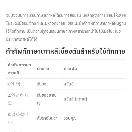
จนปัจจุบันการเรียนภาษาเกาหลีได้รับการยอมรับ มีหลักสูตรการเรียนให้เลือก
ในระดับมัธยมศึกษาและมหาวิทยาลัย ขอแนะนำคำศัพท์ภาษาเกาหลีพื้นฐาน
ไว้ใช้ทักทาย เป็นความรู้ก่อนเรียนภาษาเกาหลีสามารถนำไปใช้เมื่อไปเที่ยว
ประเทศเกาหลีใต้ได้
คำศัพท์ภาษาเกาหลีเบื้องต้นสำหรับใช้ทักทาย
คำศัพท์ภาษา
คำอ่าน
คำแปล
เกาหลี
1.안 녕
อันยอง
สวัสดี
2.안녕하세
อันยองฮาเซ
สวัสดี (สุภาพ)
요
โย
3.감사합니
คัมซาฮัมนีดา
ขอบคุณ
다