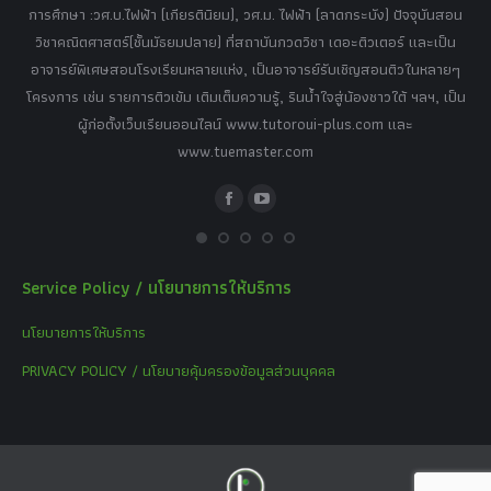
tor
การศึกษา :วศ.บ.ไฟฟ้า (เกียรตินิยม), วศ.ม. ไฟฟ้า (ลาดกระบัง) ปัจจุบันสอน
วิ
เศษ
วิชาคณิตศาสตร์(ชั้นมัธยมปลาย) ที่สถาบันกวดวิชา เดอะติวเตอร์ และเป็น
วิช
,
อาจารย์พิเศษสอนโรงเรียนหลายแห่ง, เป็นอาจารย์รับเชิญสอนติวในหลายๆ
พิเ
ธานี
โครงการ เช่น รายการติวเข้ม เติมเต็มความรู้, รินน้ำใจสู่น้องชาวใต้ ฯลฯ, เป็น
ควา
ิบาย
ผู้ก่อตั้งเว็บเรียนออนไลน์ www.tutoroui-plus.com และ
ม.
แนน
www.tuemaster.com
ที่
Facebook
YouTube
Service Policy / นโยบายการให้บริการ
นโยบายการให้บริการ
PRIVACY POLICY / นโยบายคุ้มครองข้อมูลส่วนบุคคล