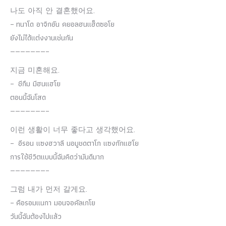
나도 아직 안 결혼했어요.
– ทนาโด อาจิกอัน คยอลฮนแฮ็ดซอโย
ยังไม่ได้แต่งงานเช่นกัน
———————–
지금 미혼해요.
– ชีกึม มีฮนแฮโย
ตอนนี้ฉันโสด
———————–
이런 생활이 너무 좋다고 생각했어요.
– อีรอน แซงฮวาลี นอมูชดตาโก แซงกักแฮโย
การใช้ชีวิตแบบนี้ฉันคิดว่ามันดีมาก
———————–
그럼 내가 먼저 갈게요.
– คือรอมแนกา มอนจอคัลเกโย
วันนี้ฉันต้องไปแล้ว