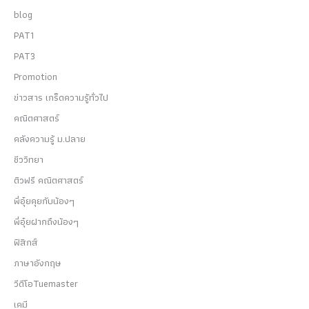
blog
PAT1
PAT3
Promotion
ข่าวสาร เกร็ดความรู้ทั่วไป
คณิตศาสตร์
คลังความรู้ ม.ปลาย
ชีววิทยา
ติวฟรี คณิตศาสตร์
พี่อุ๋ยคุยกับน้องๆ
พี่อุ๋ยฝากถึงน้องๆ
ฟิสิกส์
ภาษาอังกฤษ
วีดีโอTuemaster
เคมี