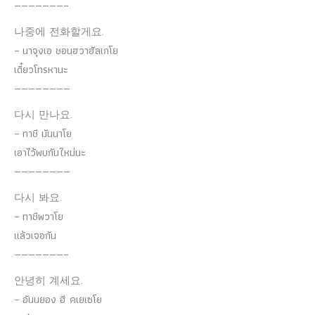
———————–
나중에 전화할게요.
– นาจุงเอ ชอนฮวาฮัลเกโย
เดี๋ยวโทรหานะ
————————
다시 만나요.
– ทาชี มันนาโย
เอาไว้พบกันใหม่นะ
————————
다시 봐요.
– ทาชีพวาโย
แล้วเจอกัน
———————–
안녕히 계세요.
– อันนยอง ฮี คเยเซโย