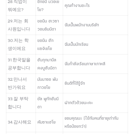
28.직업이
ชีกอบี มวอเย
คุณทำงานอะไร
뭐예요?
โย?
29.저는 회
ชอนึน ฮเวซา
ฉันเป็นพนักงานบริษัท
사원입니다
วอนอิมนีดา
30.저는 학
ชอนึน ฮัก
ฉันเป็นนักเรียน
생이에요
แซงีเยโย
31.한국말을
ฮันกุกมานึล
ฉันกำลังเรียนภาษาเกาหลี
공부합니다
คงบูฮัมนีดา
32.만나서
มันนาซอ พัน
ยินดีที่ได้รู้จัก
반가워요
กาวอโย
33.잘 부탁
ชัล พูทักฮัมนี
ฝากตัวด้วยนะคะ
합니다
ดา
ขอบคุณนะ (ใช้กับคนที่อายุเท่ากัน
34.감사해요
คัมซาแฮโย
หรือน้อยกว่า)