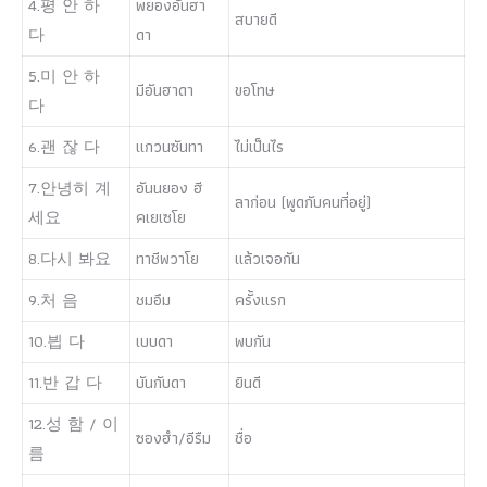
4.평 안 하
พยองอันฮา
สบายดี
다
ดา
5.미 안 하
มีอันฮาดา
ขอโทษ
다
6.괜 잖 다
แกวนซันทา
ไม่เป็นไร
7.안녕히 계
อันนยอง ฮี
ลาก่อน (พูดกับคนที่อยู่)
세요
คเยเซโย
8.다시 봐요
ทาชีพวาโย
แล้วเจอกัน
9.처 음
ชมอึม
ครั้งแรก
10.븹 다
เบบดา
พบกัน
11.반 갑 다
บันกับดา
ยินดี
12.성 함 / 이
ซองฮำ/อีรืม
ชื่อ
름