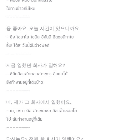
– พับบึล คัดชี มอกกึลแรโย้
ไปทานข้าวกันไหม
———————-
응 좋아요. 오늘 시간이 있으니까요.
– อึง โชอาโย โอนึล ชีกันนี อิดซอนีกาโย
อึ้ม! ได้สิ วันนี้ฉันว่างพอดี
———————–
지금 일했던 회사가 일해요?
– ชีถึมอิลแฮ๊ดตอนฮเวซกา อิลแฮโย้
ยังทำงานอยู่ที่เดิมป่าว
———————-
네, 제가 그 회사에서 일했어요.
– เน, เชกา คือ ฮเวซเอซอ อิลแฮ็ดซออโย
ใช่ ฉันทำงานอยู่ที่เดิม
———————-
당신는요? 전에 한 회사가 일했어요?