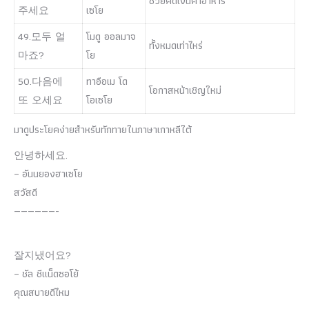
ช่วยคิดเงินค่าอาหาร
주세요
เซโย
49.모두 얼
โมดู ออลมาจ
ทั้งหมดเท่าไหร่
마죠?
โย
50.다음에
ทาอือเม โด
โอกาสหน้าเชิญใหม่
또 오세요
โอเซโย
มาดูประโยคง่ายสำหรับทักทายในภาษาเกาหลีใต้
안녕하세요.
– อันนยองฮาเซโย
สวัสดี
——————-
잘지냈어요?
– ชัล ชีแน็ดซอโย้
คุณสบายดีไหม