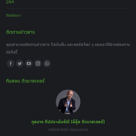
Q&A
ติดต่อเรา
ติดตามข่าวสาร
คุณสามารถติดตามข่าวสาร โปรโมชั่น และคอร์สใหม่ ๆ ของเราได้จากช่องทาง
ต่อไปนี้
Find us on:
Facebook
Twitter
YouTube
Instagram
Whatsapp
page
page
page
page
page
ทีมสอน ติวมาสเตอร์
opens
opens
opens
opens
opens
in
in
in
in
in
new
new
new
new
new
window
window
window
window
window
กุลนาถ ทีปประพันธ์ณี (พี่อุ๋ย ติวมาสเตอร์)
คณิตศาสตร์ มัธยมปลาย
อร์