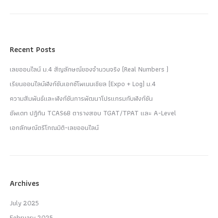
Recent Posts
เลขออนไลน์ ม.4 สัญลักษณ์ของจำนวนจริง (Real Numbers )
เรียนออนไลน์ฟังก์ชันเอกซ์โพเนนเชียล (Expo + Log) ม.4
ความสัมพันธ์และฟังก์ชันการพัฒนาโปรแกรมกับฟังก์ชัน
อัพเดท ปฏิทิน TCAS68 ตารางสอบ TGAT/TPAT และ A-Level
เอกลักษณ์ตรีโกณมิติ-เลขออนไลน์
Archives
July 2025
February 2025