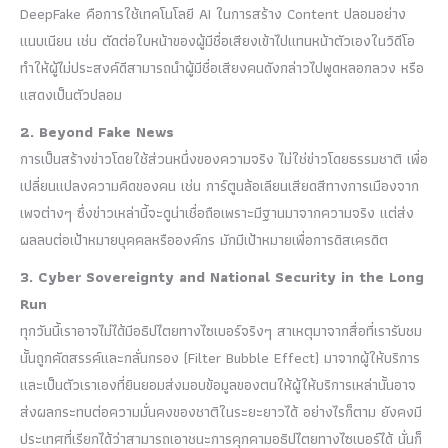
DeepFake คือการใช้เทคโนโลยี AI ในการสร้าง Content ปลอมอย่าง
แนบเนียน เช่น ตัดต่อใบหน้าของผู้มีชื่อเสียงเข้าไปแทนหน้าตัวเองในวิดีโอ
ทำให้ผู้ไม่ประสงค์ดีสามารถนำผู้มีชื่อเสียงคนดังกล่าวไปพูดหลอกลวง หรือ
แสดงเป็นตัวปลอม
2. Beyond Fake News
การเป็นสร้างข่าวโดยใช้ส่วนหนึ่งของความจริง ไม่ใช่ข่าวโดยธรรมชาติ เพื่อ
เปลี่ยนแปลงความคิดของคน เช่น การ์ตูนล้อเลียนเสียดสีทางการเมืองจาก
เพจต่างๆ ซึ่งข่าวเหล่านี้จะดูน่าเชื่อถือเพราะมีฐานมาจากความจริง แต่ส่ง
ผลลบต่อเป้าหมายบุคคลหรือองค์กร มักมีเป้าหมายเพื่อการดิสเครดิต
3. Cyber Sovereignty and National Security in the Long
Run
ทุกวันนี้เราอาจไม่ได้มีอธิปไตยทางไซเบอร์จริงๆ สาเหตุมาจากสื่อที่เรารับชม
นั้นถูกคัดสรรค์และกลั่นกรอง (Filter Bubble Effect) มาจากผู้ให้บริการ
และเป็นตัวเราเองที่ยินยอมส่งมอบข้อมูลของตนให้ผู้ให้บริการเหล่านั้นอาจ
ส่งผลกระทบต่อความมั่นคงของชาติในระยะยาวได้ อย่างไรก็ตาม ยังคงมี
ประเทศที่เรียกได้ว่าสามารถเอาชนะการคุกคามอธิปไตยทางไซเบอร์ได้ นั่นก็