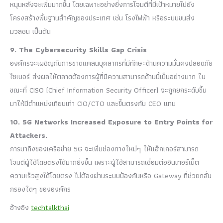
หนุนหลังจะเพิ่มมากขึ้น โดยเฉพาะอย่างยิ่งการโจมตีที่มีเป้าหมายไปยัง
โครงสร้างพื้นฐานสำคัญของประเทศ เช่น โรงไฟฟ้า หรือระบบขนส่ง
มวลชน เป็นต้น
9. The Cybersecurity Skills Gap Crisis
องค์กรจะเผชิญกับการขาดแคลนบุคลากรที่มีทักษะด้านความมั่นคงปลอดภัย
ไซเบอร์ ส่งผลให้ตลาดต้องการผู้ที่มีความสามารถด้านนี้เป็นอย่างมาก ใน
ขณะที่ CISO (Chief Information Security Officer) จะถูกยกระดับขึ้น
มาให้มีตำแหน่งเทียบเท่า CIO/CTO และขึ้นตรงกับ CEO แทน
10. 5G Networks Increased Exposure to Entry Points for
Attackers.
การมาถึงของเครือข่าย 5G จะเพิ่มช่องทางใหม่ๆ ให้แฮ็กเกอร์สามารถ
โจมตีผู้ใช้โดยตรงได้มากยิ่งขึ้น เพราะผู้ใช้สามารถเชื่อมต่ออินเทอร์เน็ต
ความเร็วสูงได้โดยตรง ไม่ต้องผ่านระบบป้องกันหรือ Gateway ที่ช่วยกลั่น
กรองใดๆ ขององค์กร
อ้างอิง
techtalkthai