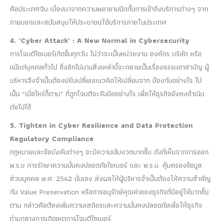
คือประเทศจีน เนื่องมาจากความพยายามปิดกั้นการเข้าถึงบริการต่างๆ จาก
ภายนอกและสนับสนุนให้ประชาชนใช้บริการภายในประเทศ
4. ‘Cyber Attack’ : A New Normal in Cybersecurity
การโจมตีไซเบอร์เกิดขึ้นทุกวัน ไม่ว่าจะเป็นหน่วยงาน องค์กร บริษัท หรือ
แม้แต่บุคคลทั่วไป ซึ่งอีกไม่นานสิ่งเหล่านี้จะกลายเป็นเรื่องธรรมดาสามัญ ผู้
บริหารจึงจำเป็นต้องปรับเปลี่ยนแนวคิดให้เปลี่ยนจาก ป้องกันอย่างไร ไป
เป็น “เมื่อไหร่ก็ตาม” ที่ถูกโจมตีจะรับมืออย่างไร เพื่อให้ธุรกิจยังคงดำเนิน
ต่อไปได้
5. Tighten in Cyber Resilience and Data Protection
Regulatory Compliance
กฎหมายและข้อบังคับต่างๆ จะมีความเข้มงวดมากขึ้น ดังที่เห็นจากการออก
พ.ร.บ การรักษาความมั่นคงปลอดภัยไซเบอร์ และ พ.ร.บ. คุ้มครองข้อมูล
ส่วนบุคคล พ.ศ. 2562 นั่นเอง ส่งผลให้ผู้บริหารจำเป็นต้องให้ความสำคัญ
กับ Value Preservation หรือการอนุรักษ์คุณค่าของธุรกิจที่มีอยู่ให้มากขึ้น
ตาม กล่าวคือต้องเพิ่มความเสถียรและความมั่นคงปลอดภัยเพื่อให้ธุรกิจ
ท่ามกลางการเกิดเหตุการโจมตีไซเบอร์