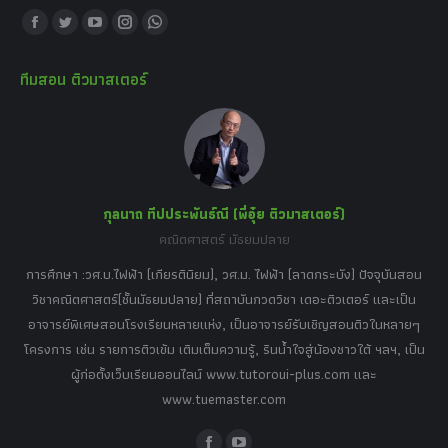
Find us on:
Facebook
Twitter
YouTube
Instagram
Whatsapp
page
page
page
page
page
ทีมสอน ติวมาสเตอร์
opens
opens
opens
opens
opens
in
in
in
in
in
new
new
new
new
new
window
window
window
window
window
กุลนาถ ทีปประพันธ์ณี (พี่อุ๋ย ติวมาสเตอร์)
คณิตศาสตร์ มัธยมปลาย
อร์
tor
การศึกษา :วศ.บ.ไฟฟ้า (เกียรตินิยม), วศ.ม. ไฟฟ้า (ลาดกระบัง) ปัจจุบันสอน
วิ
เศษ
วิชาคณิตศาสตร์(ชั้นมัธยมปลาย) ที่สถาบันกวดวิชา เดอะติวเตอร์ และเป็น
วิช
,
อาจารย์พิเศษสอนโรงเรียนหลายแห่ง, เป็นอาจารย์รับเชิญสอนติวในหลายๆ
พิเ
ธานี
โครงการ เช่น รายการติวเข้ม เติมเต็มความรู้, รินน้ำใจสู่น้องชาวใต้ ฯลฯ, เป็น
ควา
ิบาย
ผู้ก่อตั้งเว็บเรียนออนไลน์ www.tutoroui-plus.com และ
ม.
แนน
www.tuemaster.com
ที่