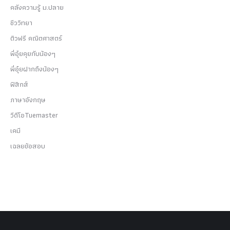
คลังความรู้ ม.ปลาย
ชีววิทยา
ติวฟรี คณิตศาสตร์
พี่อุ๋ยคุยกับน้องๆ
พี่อุ๋ยฝากถึงน้องๆ
ฟิสิกส์
ภาษาอังกฤษ
วีดีโอTuemaster
เคมี
เฉลยข้อสอบ