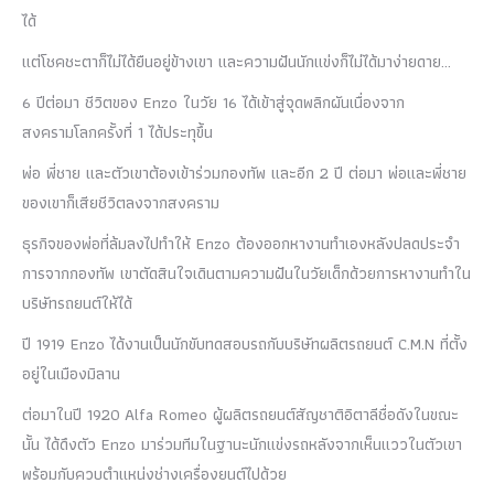
ได้
แต่โชคชะตาก็ไม่ได้ยืนอยู่ข้างเขา และความฝันนักแข่งก็ไม่ได้มาง่ายดาย…
6 ปีต่อมา ชีวิตของ Enzo ในวัย 16 ได้เข้าสู่จุดพลิกผันเนื่องจาก
สงครามโลกครั้งที่ 1 ได้ประทุขึ้น
พ่อ พี่ชาย และตัวเขาต้องเข้าร่วมกองทัพ และอีก 2 ปี ต่อมา พ่อและพี่ชาย
ของเขาก็เสียชีวิตลงจากสงคราม
ธุรกิจของพ่อที่ล้มลงไปทำให้ Enzo ต้องออกหางานทำเองหลังปลดประจำ
การจากกองทัพ เขาตัดสินใจเดินตามความฝันในวัยเด็กด้วยการหางานทำใน
บริษัทรถยนต์ให้ได้
ปี 1919 Enzo ได้งานเป็นนักขับทดสอบรถกับบริษัทผลิตรถยนต์ C.M.N ที่ตั้ง
อยู่ในเมืองมิลาน
ต่อมาในปี 1920 Alfa Romeo ผู้ผลิตรถยนต์สัญชาติอิตาลีชื่อดังในขณะ
นั้น ได้ดึงตัว Enzo มาร่วมทีมในฐานะนักแข่งรถหลังจากเห็นแววในตัวเขา
พร้อมกับควบตำแหน่งช่างเครื่องยนต์ไปด้วย