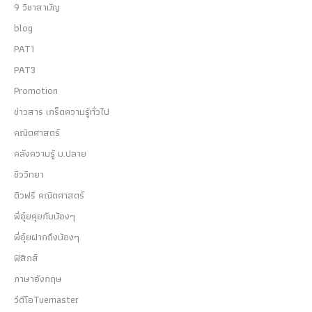
9 วิชาสามัญ
blog
PAT1
PAT3
Promotion
ข่าวสาร เกร็ดความรู้ทั่วไป
คณิตศาสตร์
คลังความรู้ ม.ปลาย
ชีววิทยา
ติวฟรี คณิตศาสตร์
พี่อุ๋ยคุยกับน้องๆ
พี่อุ๋ยฝากถึงน้องๆ
ฟิสิกส์
ภาษาอังกฤษ
วีดีโอTuemaster