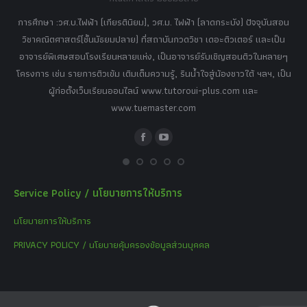
อร์
tor
การศึกษา :วศ.บ.ไฟฟ้า (เกียรตินิยม), วศ.ม. ไฟฟ้า (ลาดกระบัง) ปัจจุบันสอน
วิ
เศษ
วิชาคณิตศาสตร์(ชั้นมัธยมปลาย) ที่สถาบันกวดวิชา เดอะติวเตอร์ และเป็น
วิช
,
อาจารย์พิเศษสอนโรงเรียนหลายแห่ง, เป็นอาจารย์รับเชิญสอนติวในหลายๆ
พิเ
ธานี
โครงการ เช่น รายการติวเข้ม เติมเต็มความรู้, รินน้ำใจสู่น้องชาวใต้ ฯลฯ, เป็น
ควา
ิบาย
ผู้ก่อตั้งเว็บเรียนออนไลน์ www.tutoroui-plus.com และ
ม.
แนน
www.tuemaster.com
ที่
Facebook
YouTube
Service Policy / นโยบายการให้บริการ
นโยบายการให้บริการ
PRIVACY POLICY / นโยบายคุ้มครองข้อมูลส่วนบุคคล