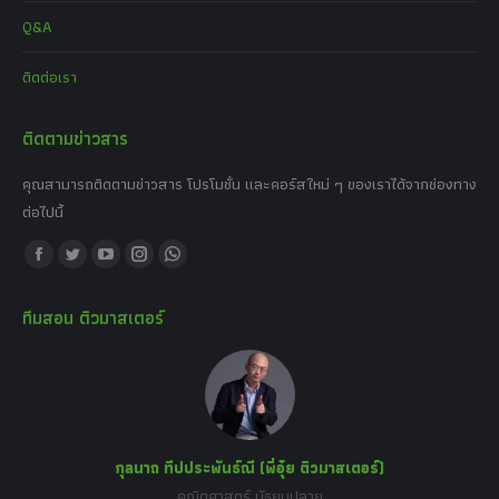
Q&A
ติดต่อเรา
ติดตามข่าวสาร
คุณสามารถติดตามข่าวสาร โปรโมชั่น และคอร์สใหม่ ๆ ของเราได้จากช่องทาง
ต่อไปนี้
Find us on:
Facebook
Twitter
YouTube
Instagram
Whatsapp
page
page
page
page
page
ทีมสอน ติวมาสเตอร์
opens
opens
opens
opens
opens
in
in
in
in
in
new
new
new
new
new
window
window
window
window
window
กุลนาถ ทีปประพันธ์ณี (พี่อุ๋ย ติวมาสเตอร์)
คณิตศาสตร์ มัธยมปลาย